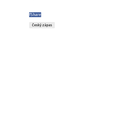
f
Share
Český zápas