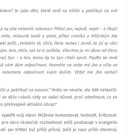
lení? Je jako děti, které sedí na tržišti a pokřikují na své
 vy jste nelomili rukama.« Přišel Jan, nejedl, nepil – a říkají:
: »Hle, milovník hodů a pitek, přítel celníků a hříšníků!« Ale
l Ježíš: „Velebím tě, Otče, Pane nebes i země, že jsi ty věci
ým. Ano, Otče, tak se ti zalíbilo. Všechno je mi dáno od Otce;
ež Syn – a ten, komu by to Syn chtěl zjevit. Pojďte ke mně
 a já vám dám odpočinout. Vezměte na sebe mé jho a učte se
naleznete od­počinutí svým duším. Vždyť mé jho netlačí
ti a po­křikují na ostatní.“
Hrálo se vesele, ale lidé netančili.
ť se dělo cokoli, vždy se našel důvod, proč odmítnout, co se
í to překvapivě aktuální obraz?
jádřit svůj názor. Můžeme komentovat, hodnotit, kritizovat.
 pro něco sku­tečně rozhodnout. Ježíš poukazuje v evangeliu
 Jan Křtitel byl příliš přísný. Ježíš je zase příliš otevřený.