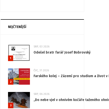
NEJČTENĚJŠÍ
SRP, 03 2026
Odešel bratr farář Josef Bobrovský
1
ČVC, 31 2026
Farského kolej – Zázemí pro studium a život v 
2
SRP, 06 2026
„Do nebe vjel v ohnivém kočáře taženého ohni
3