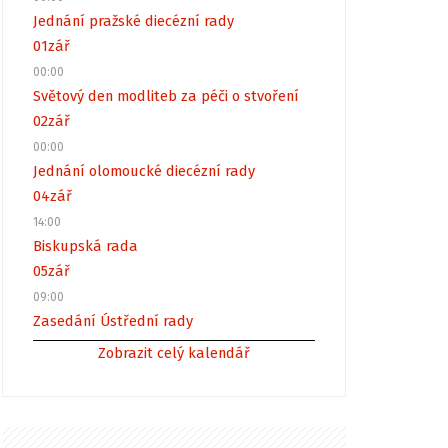
Jednání pražské diecézní rady
01
zář
00:00
Světový den modliteb za péči o stvoření
02
zář
00:00
Jednání olomoucké diecézní rady
04
zář
14:00
Biskupská rada
05
zář
09:00
Zasedání Ústřední rady
Zobrazit celý kalendář