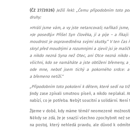
(ČZ 27/2026)
Ježíš řekl: „Čemu připodobním toto poko
druhy:
»Hráli jsme vám, a vy jste netancovali; naříkali jsme, a
»Je posedlý.« Přišel Syn člověka, jí a pije – a říkají
moudrost je ospravedlněna svými skutky.“ V ten čas řek
skryl před mou­drými a rozumnými a zjevil jsi je maličk
a nikdo nezná Syna než Otec, ani Otce nezná nikdo n
všichni, kdo se namáháte a jste obtíženi bře­meny,
ode mne, neboť jsem tichý a pokorného srdce: a 
a břemeno netíží.“
„Připodobním toto pokolení k dětem, které sedí na tržiš
Jindy zase zpívali smutnou píseň, a nikdo neplakal. A
nabízí, co je potřeba. Nebýt soucitní a solidární. Nen
Žijeme v době, kdy máme téměř neomezené možnosti vy
Někdy se zdá, že je snazší všechno zpochybnit než se
na postoj, který nehledá pravdu, ale důvod k odmítnutí.