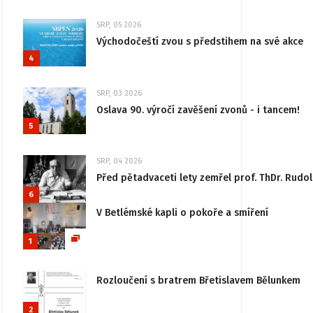
SRP, 05 2026
Východočeští zvou s předstihem na své akce
4
SRP, 03 2026
Oslava 90. výročí zavěšení zvonů - i tancem!
5
SRP, 04 2026
Před pětadvaceti lety zemřel prof. ThDr. Rudo
6
V Betlémské kapli o pokoře a smíření
1
Rozloučení s bratrem Břetislavem Bělunkem
2