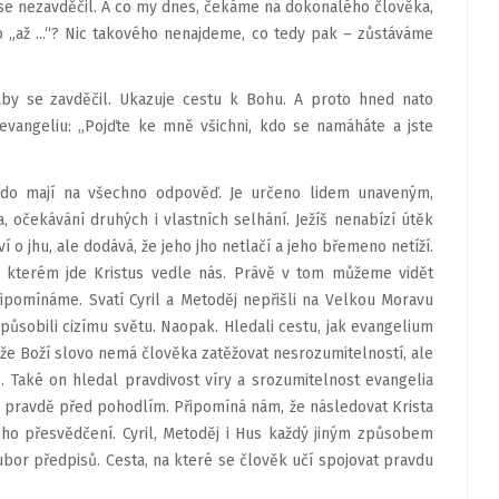
n se nezavděčil. A co my dnes, če­káme na dokonalého člověka,
 „až ...“? Nic takového nenajdeme, co tedy pak – zůstáváme
i aby se zavděčil. Ukazuje cestu k Bohu. A proto hned nato
 evangeliu: „Pojďte ke mně všichni, kdo se namáháte a jste
kdo mají na všechno odpověď. Je určeno lidem unaveným,
a, očekávání druhých i vlastních selhání. Ježíš nenabízí útěk
 o jhu, ale dodává, že jeho jho netlačí a jeho břemeno netíží.
ve kterém jde Kristus vedle nás. Právě v tom můžeme vidět
připomínáme. Svatí Cyril a Metoděj nepřišli na Velkou Moravu
působili cizímu světu. Naopak. Hledali cestu, jak evangelium
li, že Boží slovo nemá člověka zatěžovat nesrozumitelností, ale
 Také on hledal pravdivost víry a srozumitelnost evangelia
 pravdě před pohodlím. Při­pomíná nám, že následovat Krista
ho přesvědčení. Cyril, Metoděj i Hus každý jiným způsobem
soubor předpisů. Cesta, na které se člověk učí spojovat pravdu