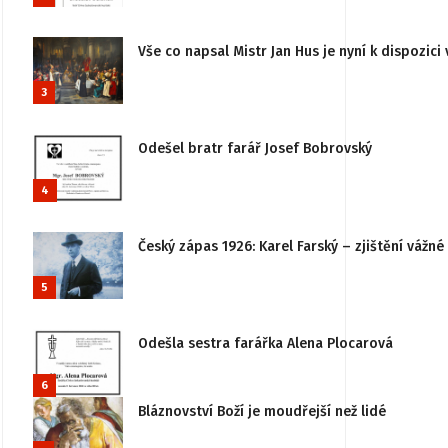
Vše co napsal Mistr Jan Hus je nyní k dispozici 
3
Odešel bratr farář Josef Bobrovský
4
Český zápas 1926: Karel Farský – zjištění vážn
5
Odešla sestra farářka Alena Plocarová
6
Bláznovství Boží je moudřejší než lidé