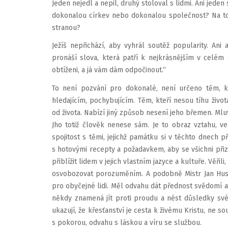
Jeden nejedl a nepil, druhý stoloval s lidmi. Ani jede
dokonalou církev nebo dokona­lou společnost? Na to
stranou?
Ježíš nepřichází, aby vyhrál soutěž popularity. An
pronáší slova, která patří k nejkrásnějším v celém
obtíženi, a já vám dám odpočinout.“
To není pozvání pro dokonalé, není určeno těm, 
hledajícím, po­chybujícím. Těm, kteří nesou tíhu život
od života. Nabízí jiný způsob nesení jeho břemen. Mluví
Jho totiž člověk nenese sám. Je to obraz vztahu, 
spojitost s těmi, jejichž památku si v těchto dnech 
s hotovými recepty a požadavkem, aby se všichni při­z
přiblížit lidem v jejich vlastním jazyce a kultuře. Věři
osvobo­zovat porozuměním. A podobně Mistr Jan Hus.
pro obyčejné lidi. Měl odvahu dát přednost svědomí a
někdy znamená jít proti proudu a nést důsledky své
ukazují, že křesťanství je cesta k ži­vému Kristu, ne 
s pokorou, odvahu s láskou a víru se službou.