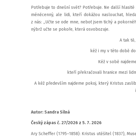
Potřebuje to dnešní svět? Potřebuje. Ne další hlasit
méněcenný, ale lidi, kteří dokážou naslouchat, hle
z nás: „Učte se ode mne, neboť jsem tichý a pokorného
nýbrž učte se pokoře, která osvobozuje.
A tak tě
kéž i my v této době d
Kéž v sobě najdeme
kteří překračovali hranice mezi lidm
A kéž především najdeme pokoj, který Kristus zasli
Autor: Sandra Silná
Český zápas č. 27/2026 z 5. 7. 2026
Ary Scheffer (1795–1858): Kristus utěšitel (1837), M