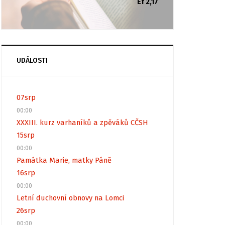
Ef 2,17
UDÁLOSTI
07
srp
00:00
XXXIII. kurz varhaníků a zpěváků CČSH
15
srp
00:00
Památka Marie, matky Páně
16
srp
00:00
Letní duchovní obnovy na Lomci
26
srp
00:00