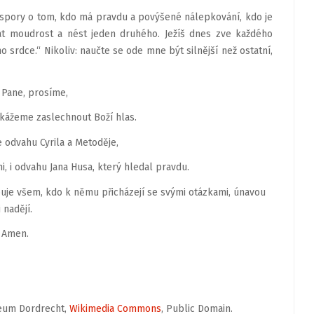
é spory o tom, kdo má pravdu a povýšené nálepkování, kdo je
dat moudrost a nést jeden druhého. Ježíš dnes zve každého
 srdce.“ Nikoliv: naučte se ode mne být silnější než ostatní,
, Pane, prosíme,
okážeme zaslechnout Boží hlas.
 odvahu Cyrila a Metoděje,
i, i odvahu Jana Husa, který hledal pravdu.
buje všem, kdo k němu přicházejí se svými otázkami, únavou
i nadějí.
Amen.
useum Dordrecht,
Wikimedia Commons
, Public Domain.