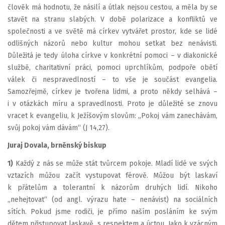
člověk má hodnotu, že násilí a útlak nejsou cestou, a měla by se
stavět na stranu slabých. V době polarizace a konfliktů ve
společnosti a ve světě má církev vytvářet prostor, kde se lidé
odlišných názorů nebo kultur mohou setkat bez nenávisti.
Důležitá je tedy úloha církve v konkrétní pomoci – v diakonické
službě, charitativní práci, pomoci uprchlíkům, podpoře obětí
válek či nespravedlností – to vše je součást evangelia.
Samozřejmě, církev je tvořena lidmi, a proto někdy selhává –
i v otázkách míru a spravedlnosti. Proto je důležité se znovu
vracet k evangeliu, k Ježíšovým slovům: „Pokoj vám zanechávám,
svůj pokoj vám dávám“ (J 14,27).
Juraj Dovala, brněnský biskup
1)
Každý z nás se může stát tvůrcem pokoje. Mladí lidé ve svých
vztazích můžou začít vystupovat férově. Můžou být laskaví
k přátelům a tolerantní k názorům druhých lidí. Nikoho
„nehejtovat“ (od angl. výrazu hate – nenávist) na sociálních
sítích. Pokud jsme rodiči, je přímo naším posláním ke svým
dětem přistupovat laskavě, s respektem a úctou. Jako k vzácným