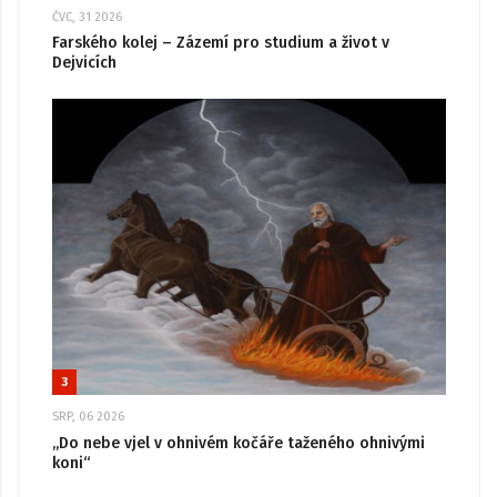
ČVC, 31 2026
Farského kolej – Zázemí pro studium a život v
Dejvicích
3
SRP, 06 2026
„Do nebe vjel v ohnivém kočáře taženého ohnivými
koni“