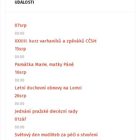
UDÁLOSTI
07
srp
00:00
XXXIII. kurz varhaníků a zpěváků CČSH
15
srp
00:00
Památka Marie, matky Páně
16
srp
00:00
Letní duchovní obnovy na Lomci
26
srp
00:00
Jednání pražské diecézní rady
01
zář
00:00
Světový den modliteb za péči o stvoření