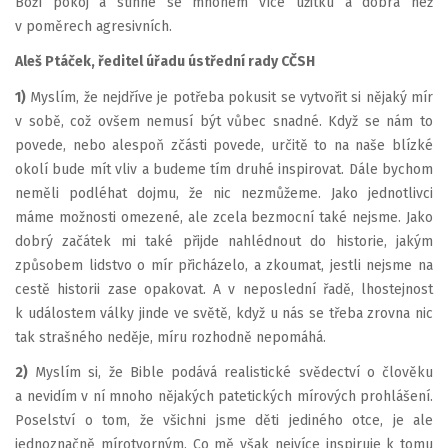
Boží pokoj a stihne se mnohem více užitku a dobra než
v poměrech agresivních.
Aleš Ptáček, ředitel úřadu ústřední rady CČSH
1)
Myslím, že nejdříve je potřeba pokusit se vytvořit si nějaký mír
v sobě, což ovšem nemusí být vůbec snadné. Když se nám to
povede, nebo alespoň zčásti povede, určitě to na naše blízké
okolí bude mít vliv a budeme tím druhé inspirovat. Dále bychom
neměli podléhat dojmu, že nic nezmůžeme. Jako jednotlivci
máme možnosti omezené, ale zcela bezmocní také nejsme. Jako
dobrý začátek mi také přijde nahlédnout do historie, jakým
způsobem lidstvo o mír přicházelo, a zkoumat, jestli nejsme na
cestě historii zase opakovat. A v neposlední řadě, lhostejnost
k událostem války jinde ve světě, když u nás se třeba zrovna nic
tak strašného neděje, míru rozhodně nepomáhá.
2)
Myslím si, že Bible podává realistické svědectví o člověku
a nevidím v ní mnoho nějakých patetických mírových prohlášení.
Poselství o tom, že všichni jsme děti jediného otce, je ale
jednoznačně mírotvorným. Co mě však nejvíce inspiruje k tomu