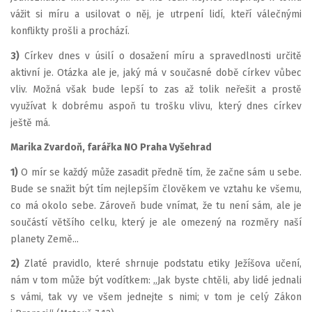
vážit si míru a usilovat o něj, je utrpení lidí, kteří válečnými
konflikty prošli a prochází.
3)
Církev dnes v úsilí o dosažení míru a spravedlnosti určitě
aktivní je. Otázka ale je, jaký má v současné době církev vůbec
vliv. Možná však bude lepší to zas až tolik neřešit a prostě
využívat k dobrému aspoň tu trošku vlivu, který dnes církev
ještě má.
Marika Zvardoň, farářka NO Praha Vyšehrad
1)
O mír se každý může zasadit předně tím, že začne sám u sebe.
Bude se snažit být tím nejlepším člověkem ve vztahu ke všemu,
co má okolo sebe. Zároveň bude vnímat, že tu není sám, ale je
součástí většího celku, který je ale omezený na rozměry naší
planety Země...
2)
Zlaté pravidlo, které shrnuje podstatu etiky Ježíšova učení,
nám v tom může být vodítkem: „Jak byste chtěli, aby lidé jednali
s vámi, tak vy ve všem jednejte s nimi; v tom je celý Zákon