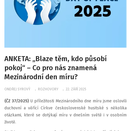
ANKETA: „Blaze těm, kdo působí
pokoj“ – Co pro nás znamená
Mezinárodní den míru?
ONDŘEJ SYROVÝ
ROZHOVORY
22. ZÁŘÍ 2025
(ČZ 37/2025)
U příležitosti Mezinárodního dne míru jsme oslovili
duchovní a věřící Církve československé husitské s několika
otázkami, které se dotýkají míru v dnešním světě i v osobním
životě.