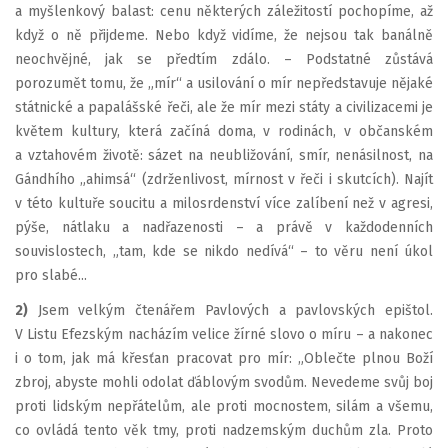
a myšlenkový balast: cenu některých záležitostí pochopíme, až
když o ně přijdeme. Nebo když vidíme, že nejsou tak banálně
neochvějné, jak se předtím zdálo. – Podstatné zůstává
porozumět tomu, že „mír“ a usilování o mír nepředstavuje nějaké
státnické a papalášské řeči, ale že mír mezi státy a civilizacemi je
květem kultury, která začíná doma, v rodinách, v občanském
a vztahovém životě: sázet na neubližování, smír, nenásilnost, na
Gándhího „ahimsá“ (zdrženlivost, mírnost v řeči i skutcích). Najít
v této kultuře soucitu a milosrdenství více zalíbení než v agresi,
pýše, nátlaku a nadřazenosti – a právě v každodenních
souvislostech, „tam, kde se nikdo nedívá“ – to věru není úkol
pro slabé...
2)
Jsem velkým čtenářem Pavlových a pavlovských epištol.
V Listu Efezským nacházím velice žírné slovo o míru – a nakonec
i o tom, jak má křesťan pracovat pro mír: „Oblečte plnou Boží
zbroj, abyste mohli odolat ďáblovým svodům. Nevedeme svůj boj
proti lidským nepřátelům, ale proti mocnostem, silám a všemu,
co ovládá tento věk tmy, proti nadzemským duchům zla. Proto