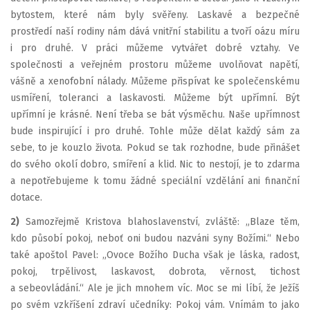
bytostem, které nám byly svěřeny. Laskavé a bezpečné
prostředí naší rodiny nám dává vnitřní stabilitu a tvoří oázu míru
i pro druhé. V práci můžeme vytvářet dobré vztahy. Ve
společnosti a veřejném prostoru můžeme uvolňovat napětí,
vášně a xenofobní nálady. Můžeme přispívat ke společenskému
usmíření, toleranci a laskavosti. Můžeme být upřímní. Být
upřímní je krásné. Není třeba se bát výsměchu. Naše upřímnost
bude inspirující i pro druhé. Tohle může dělat každý sám za
sebe, to je kouzlo života. Pokud se tak rozhodne, bude přinášet
do svého okolí dobro, smíření a klid. Nic to nestojí, je to zdarma
a nepotřebujeme k tomu žádné speciální vzdělání ani finanční
dotace.
2)
Samozřejmě Kristova blahoslavenství, zvláště: „Blaze těm,
kdo působí pokoj, neboť oni budou nazváni syny Božími.“ Nebo
také apoštol Pavel: „Ovoce Božího Ducha však je láska, radost,
pokoj, trpělivost, laskavost, dobrota, věrnost, tichost
a sebeovládání.“ Ale je jich mnohem víc. Moc se mi líbí, že Ježíš
po svém vzkříšení zdraví učedníky: Pokoj vám. Vnímám to jako