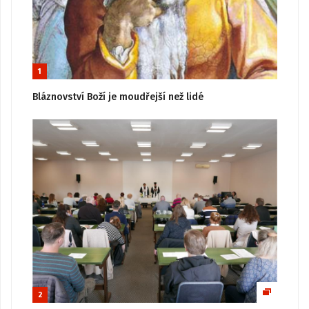
1
Bláznovství Boží je moudřejší než lidé
2