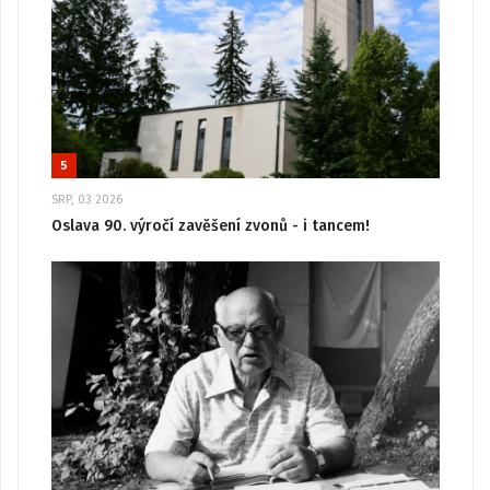
5
SRP, 03 2026
Oslava 90. výročí zavěšení zvonů - i tancem!