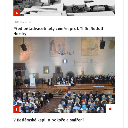
6
SRP, 04 2026
Před pětadvaceti lety zemřel prof. ThDr. Rudolf
Horský
1
V Betlémské kapli o pokoře a smíření