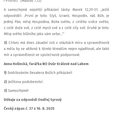
i Proroci.“ (Matouš 7,12)
A samozřejmě největší přikázání lásky: Marek 12,29-31: „Ježíš
odpověděl: ‚První je toto: Slyš, Izraeli, Hospodin, náš Bůh, je
jediný Pán; miluj Hospodina, Boha svého, z celého srdce svého,
z celé duše své, z celé mysli své a z celé síly své. Druhé je toto:
Miluj svého bližního jako sám sebe...‘“
3)
Církev má dnes zásadní roli v otázkách míru a spravedlnosti
a měla by se aktivně k těmto tématům nejen vyjadřovat, ale také
mír a spravedlnost ve společnosti podporovat.
Anna Holínská, farářka NO Dvůr Králové nad Labem
1)
Dodržováním Desatera Božích přikázání!
2)
Ježíšova podobenství.
3)
Samozřejmě!
Děkuje za odpovědi Ondřej Syrový
Český zápas č. 37 z 16. 8. 2025