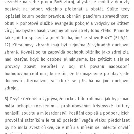
vezměte na sebe plnou Boží zbroj, abyste se mohli v den zlý
postavit na odpor, všechno překonat a obstát. Stůjte tedy
‚opásáni kolem beder pravdou, obrněni pancířem spravedlnosti,
obuti k pohotové službě evangeliu pokoje‘ a vždycky se štítem
víry, jímž byste uhasili všechny ohnivé střely toho Zlého. Přijměte
také ‚přilbu spasení‘ a ‚meč Ducha, jímž je slovo Boží‘.“ (Ef 6,11-
17) Křesťanovy zbraně mají být zejména či výhradně duchovní
zbraně. Rovněž se tu zapovídá pochopit bližního jako zdroj zla,
nad kterým, když ho osobně eliminujeme, lze zvítězit a zla se
provždy zbavit. Nepřítel v boji má povahu nadosobní,
hodnotovou: čelit mu jde ne tím, že ho majzneme po hlavě, ale
duchovní alternativou, ve které se přísahá na jiné duchovní
zdroje...
3)
Z výše řečeného vyplývá, že církev tuto roli má a jak by ji snad
měla uchopit: rozvíjením a prohlubováním kristovské kultury
nenásilí, soucitu a milosrdenství. Posílání dopisů a podporujících
provolání státníkům je tu až poslední vagón vlaku; předcházet
by ho měla zvěst církve, že v míru a mírem se náležitě chválí