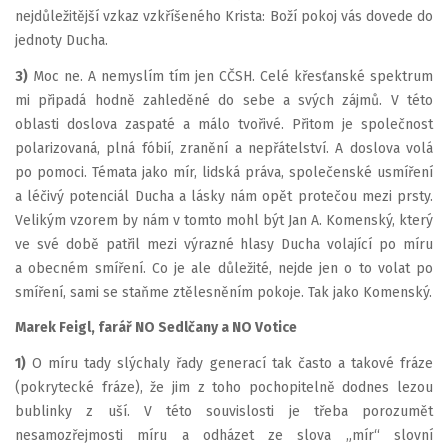
nejdůležitější vzkaz vzkříšeného Krista: Boží pokoj vás dovede do
jednoty Ducha.
3)
Moc ne. A nemyslím tím jen CČSH. Celé křesťanské spektrum
mi připadá hodně zahleděné do sebe a svých zájmů. V této
oblasti doslova zaspaté a málo tvořivé. Přitom je společnost
polarizovaná, plná fóbií, zranění a nepřátelství. A doslova volá
po pomoci. Témata jako mír, lidská práva, společenské usmíření
a léčivý potenciál Ducha a lásky nám opět protečou mezi prsty.
Velikým vzorem by nám v tomto mohl být Jan A. Komenský, který
ve své době patřil mezi výrazné hlasy Ducha volající po míru
a obecném smíření. Co je ale důležité, nejde jen o to volat po
smíření, sami se staňme ztělesněním pokoje. Tak jako Komenský.
Marek Feigl, farář NO Sedlčany a NO Votice
1)
O míru tady slýchaly řady generací tak často a takové fráze
(pokrytecké fráze), že jim z toho pochopitelně dodnes lezou
bublinky z uší. V této souvislosti je třeba porozumět
nesamozřejmosti míru a odházet ze slova „mír“ slovní