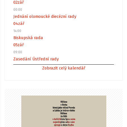
02
zář
00:00
Jednání olomoucké diecézní rady
04
zář
14:00
Biskupská rada
05
zář
09:00
Zasedání Ústřední rady
Zobrazit celý kalendář