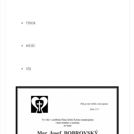
TÝDEN
MĚSÍC
VŠE