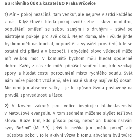
a archivního ÚÚR a kazatel NO Praha Vršovice
1)
Mír – pokoj nezačíná „tam venku“, ale nejprve v srdci každého
z nás. Když člověk hledá pokoj uvnitř sebe – skrze modlitbu,
odpuštění, smíření se sebou samým i s druhými – stává se
nástrojem pokoje pro své okolí. Nejen doma, ale i všude jinde
bychom měli naslouchat, odpouštět a vytvářet prostředí, kde se
ostatní cítí přijatí a v bezpečí. I obyčejné slovo vlídnosti může
mít velkou moc. V komunitě bychom měli hledat společné
dobro. Každý z nás zde může přinášet smíření tam, kde vznikají
spory, a hledat cestu porozumění místo rychlého soudu. Svět
nám může působit vzdáleně, ale i malé skutky mají velký dosah.
Mír není jen absence války – je to způsob života postavený na
pravdě, spravedlnosti a lásce.
2)
V Novém zákoně jsou velice inspirující blahoslavenství
v Matoušově evangeliu. V tom sedmém můžeme slyšet Ježíšova
slova: „Blaze těm, kdo působí pokoj, neboť oni budou nazváni
syny Božími“ (Mt 5,9). Ježíš tu neříká jen „mějte pokoj“, ale
„působte pokoj“. To je aktivní výzva k tomu, abychom byli tvůrci