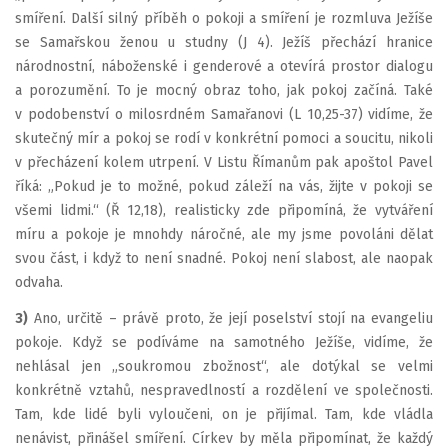
smíření. Další silný příběh o pokoji a smíření je rozmluva Ježíše
se Samařskou ženou u studny (J 4). Ježíš přechází hranice
národnostní, náboženské i genderové a otevírá prostor dialogu
a porozumění. To je mocný obraz toho, jak pokoj začíná. Také
v podobenství o milosrdném Samařanovi (L 10,25-37) vidíme, že
skutečný mír a pokoj se rodí v konkrétní pomoci a soucitu, nikoli
v přecházení kolem utrpení. V Listu Římanům pak apoštol Pavel
říká: „Pokud je to možné, pokud záleží na vás, žijte v pokoji se
všemi lidmi.“ (Ř 12,18), realisticky zde připomíná, že vytváření
míru a pokoje je mnohdy náročné, ale my jsme povoláni dělat
svou část, i když to není snadné. Pokoj není slabost, ale naopak
odvaha.
3)
Ano, určitě – právě proto, že její poselství stojí na evangeliu
pokoje. Když se podíváme na samotného Ježíše, vidíme, že
nehlásal jen „soukromou zbožnost“, ale dotýkal se velmi
konkrétně vztahů, nespravedlností a rozdělení ve společnosti.
Tam, kde lidé byli vyloučeni, on je přijímal. Tam, kde vládla
nenávist, přinášel smíření. Církev by měla připomínat, že každý