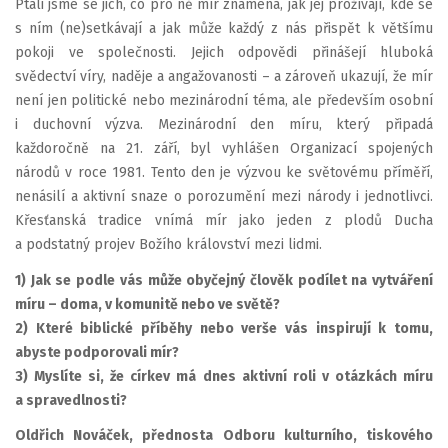
Ptali jsme se jich, co pro ně mír znamená, jak jej prožívají, kde se
s ním (ne)setkávají a jak může každý z nás přispět k většímu
pokoji ve společnosti. Jejich odpovědi přinášejí hluboká
svědectví víry, naděje a angažovanosti – a zároveň ukazují, že mír
není jen politické nebo mezinárodní téma, ale především osobní
i duchovní výzva. Mezinárodní den míru, který připadá
každoročně na 21. září, byl vyhlášen Organizací spojených
národů v roce 1981. Tento den je výzvou ke světovému příměří,
nenásilí a aktivní snaze o porozumění mezi národy i jednotlivci.
Křesťanská tradice vnímá mír jako jeden z plodů Ducha
a podstatný projev Božího království mezi lidmi.
1) Jak se podle vás může obyčejný člověk podílet na vytváření
míru – doma, v komunitě nebo ve světě?
2) Které biblické příběhy nebo verše vás inspirují k tomu,
abyste podporovali mír?
3) Myslíte si, že církev má dnes aktivní roli v otázkách míru
a spravedlnosti?
Oldřich Nováček, přednosta Odboru kulturního, tiskového