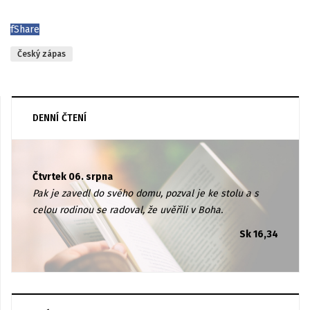
f
Share
Český zápas
DENNÍ ČTENÍ
Čtvrtek 06. srpna
Pak je zavedl do svého domu, pozval je ke stolu a s
celou rodinou se radoval, že uvěřili v Boha.
Sk 16,34