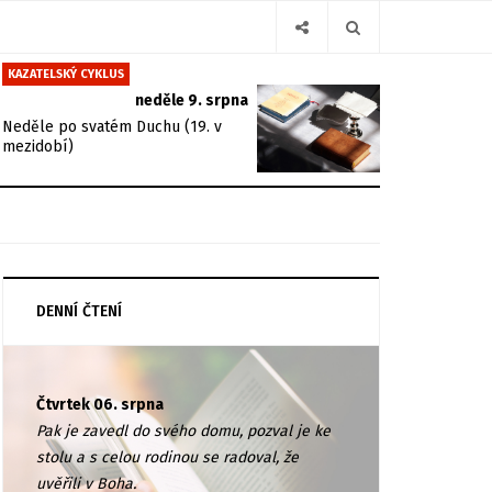
KAZATELSKÝ CYKLUS
neděle 9. srpna
Neděle po svatém Duchu (19. v
mezidobí)
DENNÍ ČTENÍ
Čtvrtek 06. srpna
Pak je zavedl do svého domu, pozval je ke
stolu a s celou rodinou se radoval, že
uvěřili v Boha.