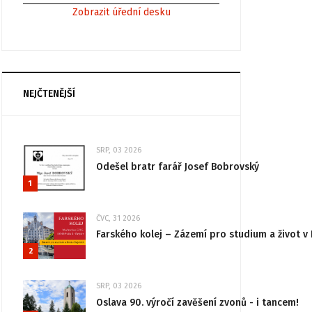
Zobrazit úřední desku
NEJČTENĚJŠÍ
SRP, 03 2026
Odešel bratr farář Josef Bobrovský
1
ČVC, 31 2026
Farského kolej – Zázemí pro studium a život v 
2
SRP, 03 2026
Oslava 90. výročí zavěšení zvonů - i tancem!