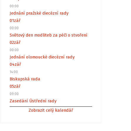
00:00
Jednání pražské diecézní rady
01
zář
00:00
Světový den modliteb za péči o stvoření
02
zář
00:00
Jednání olomoucké diecézní rady
04
zář
14:00
Biskupská rada
05
zář
09:00
Zasedání Ústřední rady
Zobrazit celý kalendář