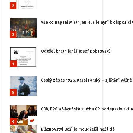
2
Vše co napsal Mistr Jan Hus je nyní k dispozici 
3
Odešel bratr farář Josef Bobrovský
4
Český zápas 1926: Karel Farský – zjištění vážn
5
ČBK, ERC a Vězeňská služba ČR podepsaly aktu
6
Bláznovství Boží je moudřejší než lidé