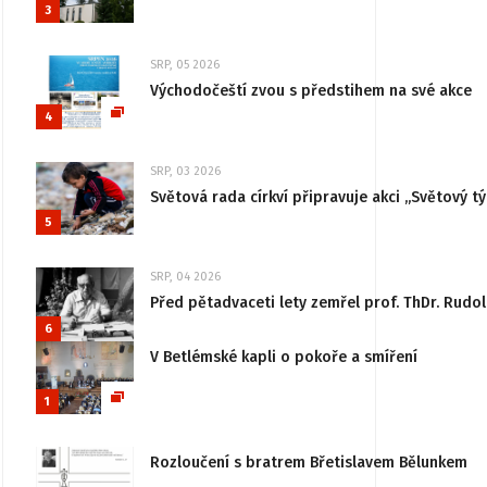
3
SRP, 05 2026
Východočeští zvou s předstihem na své akce
4
SRP, 03 2026
Světová rada církví připravuje akci „Světový tý
5
SRP, 04 2026
Před pětadvaceti lety zemřel prof. ThDr. Rudo
6
V Betlémské kapli o pokoře a smíření
1
Rozloučení s bratrem Břetislavem Bělunkem