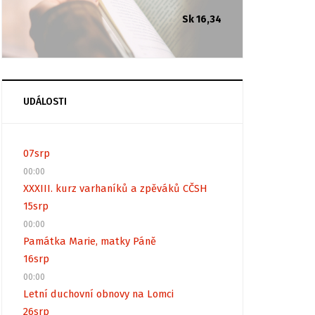
Sk 16,34
UDÁLOSTI
07
srp
00:00
XXXIII. kurz varhaníků a zpěváků CČSH
15
srp
00:00
Památka Marie, matky Páně
16
srp
00:00
Letní duchovní obnovy na Lomci
26
srp