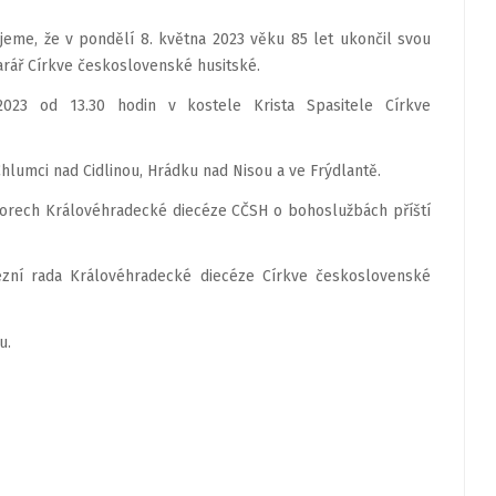
ujeme, že v pondělí 8. května 2023 věku 85 let ukončil svou
arář Církve československé husitské.
023 od 13.30 hodin v kostele Krista Spasitele Církve
Chlumci nad Cidlinou, Hrádku nad Nisou a ve Frýdlantě.
orech Královéhradecké diecéze CČSH o bohoslužbách příští
zní rada Královéhradecké diecéze Církve československé
u.