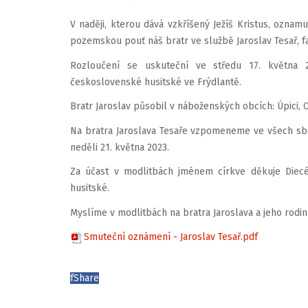
V naději, kterou dává vzkříšený Ježíš Kristus, oznam
pozemskou pouť náš bratr ve službě Jaroslav Tesař, f
Rozloučení se uskuteční ve středu 17. května 2
československé husitské ve Frýdlantě.
Bratr Jaroslav působil v náboženských obcích: Úpici, 
Na bratra Jaroslava Tesaře vzpomeneme ve všech sb
neděli 21. května 2023.
Za účast v modlitbách jménem církve děkuje Diecé
husitské.
Myslíme v modlitbách na bratra Jaroslava a jeho rodin
Smuteční oznámení - Jaroslav Tesař.pdf
f
Share