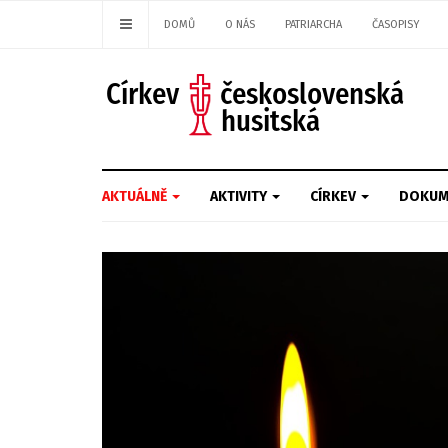
DOMŮ
O NÁS
PATRIARCHA
ČASOPISY
AKTUÁLNĚ
AKTIVITY
CÍRKEV
DOKUM