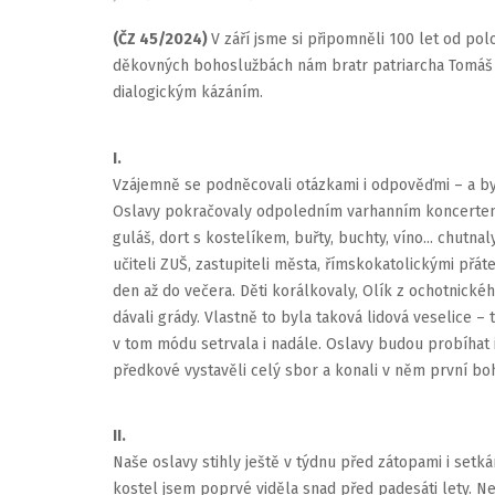
(ČZ 45/2024)
V září jsme si připomněli 100 let od po
děkovných bohoslužbách nám bratr patriarcha Tomáš B
dialogickým kázáním.
I.
Vzájemně se podněcovali otázkami i odpověďmi – a bylo
Oslavy pokračovaly odpoledním varhanním koncertem a
guláš, dort s kostelíkem, buřty, buchty, víno... chutn
učiteli ZUŠ, zastupiteli města, římskokatolickými přát
den až do večera. Děti korálkovaly, Olík z ochotnick
dávali grády. Vlastně to byla taková lidová veselice – 
v tom módu setrvala i nadále. Oslavy budou probíhat i
předkové vystavěli celý sbor a konali v něm první bo
II.
Naše oslavy stihly ještě v týdnu před zátopami i setk
kostel jsem poprvé viděla snad před padesáti lety. 