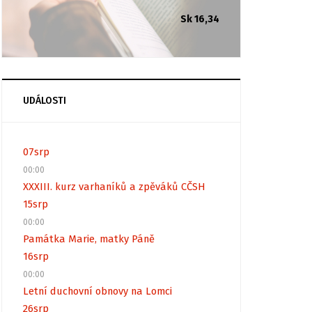
Sk 16,34
UDÁLOSTI
07
srp
00:00
XXXIII. kurz varhaníků a zpěváků CČSH
15
srp
00:00
Památka Marie, matky Páně
16
srp
00:00
Letní duchovní obnovy na Lomci
26
srp