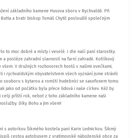
ložení základního kamene Husova sboru v Rychvaldě. Při
utta a bratr biskup Tomáš Chytil posloužili společným
 to moc dobré a místy i veselé. I dle naší paní starostky.
 posléze zahradní slavností na farní zahradě. Kotlíkový
aly všem. V družných rozhovorech hostů s našimi ovečkami,
eli i rychvaldským obyvatelstvem všech vyznání jsme strávili
ého souboru s kytarou a romští hudebníci se saxofonem tomu
tak jako od počátku byla přece lidová i naše církev. Kéž by
 celý příští rok, neboť z toho základního kamene naši
hoslužby. Díky Bohu a jim všem!
ání s autorkou Šikmého kostela paní Karin Lednickou. Šikmý
Nejspíš cestou autobusem z vratimovské náboženské obce za