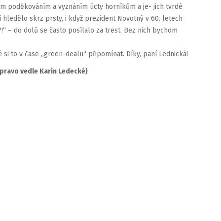
ým poděkováním a vyznáním úcty horníkům a je- jich tvrdé
í hledělo skrz prsty, i když prezident Novotný v 60. letech
?!“ – do dolů se často posílalo za trest. Bez nich bychom
 si to v čase „green-dealu“ připomínat. Díky, paní Lednická!
vpravo vedle Karin Ledecké)