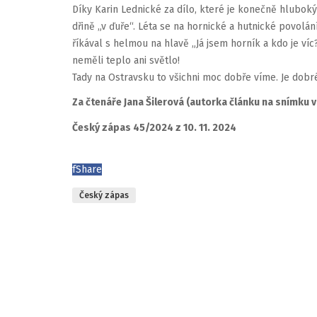
Díky Karin Lednické za dílo, které je konečně hlubok
dřině „v ďuře“. Léta se na hornické a hutnické povolán
říkával s helmou na hlavě „Já jsem horník a kdo je víc
neměli teplo ani světlo!
Tady na Ostravsku to všichni moc dobře víme. Je dobré
Za čtenáře Jana Šilerová (autorka článku na snímku 
Český zápas 45/2024 z 10. 11. 2024
f
Share
Český zápas