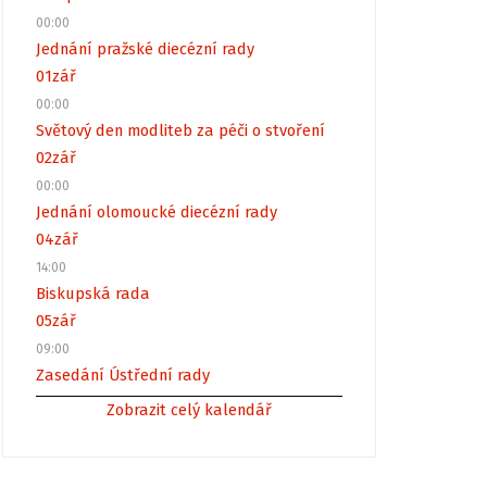
00:00
Jednání pražské diecézní rady
01
zář
00:00
Světový den modliteb za péči o stvoření
02
zář
00:00
Jednání olomoucké diecézní rady
04
zář
14:00
Biskupská rada
05
zář
09:00
Zasedání Ústřední rady
Zobrazit celý kalendář