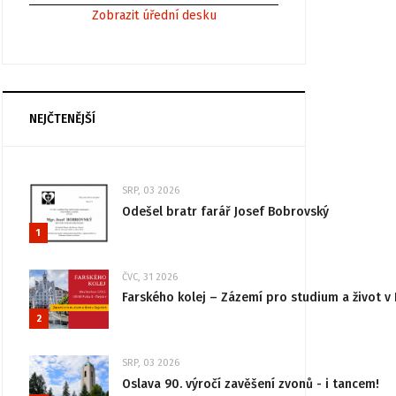
Zobrazit úřední desku
NEJČTENĚJŠÍ
SRP, 03 2026
Odešel bratr farář Josef Bobrovský
1
ČVC, 31 2026
Farského kolej – Zázemí pro studium a život v 
2
SRP, 03 2026
Oslava 90. výročí zavěšení zvonů - i tancem!