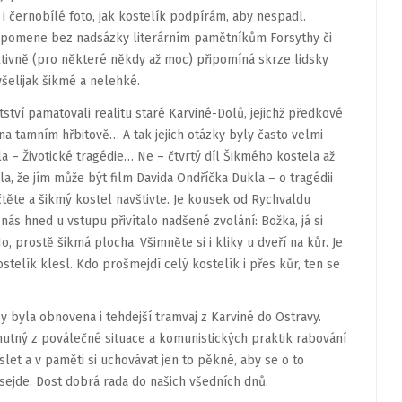
 černobílé foto, jak kostelík podpírám, aby nespadl.
 připomene bez nadsázky literárním pamětníkům Forsythy či
ektivně (pro některé někdy až moc) připomíná skrze lidsky
šelijak šikmé a nelehké.
tství pamatovali realitu staré Karviné-Dolů, jejichž předkové
na tamním hřbitově… A tak jejich otázky byly často velmi
íla – Životické tragédie… Ne – čtvrtý díl Šikmého kostela až
, že jím může být film Davida Ondříčka Dukla – o tragédii
 čtěte a šikmý kostel navštivte. Je kousek od Rychvaldu
nás hned u vstupu přivítalo nadšené zvolání: Božka, já si
o, prostě šikmá plocha. Všimněte si i kliky u dveří na kůr. Je
stelík klesl. Kdo prošmejdí celý kostelík i přes kůr, ten se
by byla obnovena i tehdejší tramvaj z Karviné do Ostravy.
smutný z poválečné situace a komunistických praktik rabování
slet a v paměti si uchovávat jen to pěkné, aby se o to
 sejde. Dost dobrá rada do našich všedních dnů.