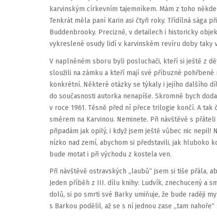
karvinským církevním tajemníkem. Mám z toho někde i
Tenkrát měla paní Karin asi čtyři roky. Třídílná sága
Buddenbrooky. Precizně, v detailech i historicky obj
vykreslené osudy lidí v karvinském revíru doby taky v
V naplněném sboru byli posluchači, kteří si ještě z dě
sloužili na zámku a kteří mají své příbuzné pohřbené 
konkrétní. Některé otázky se týkaly i jejího dalšího d
do současnosti autorka nenapíše. Skromně bych dodala
v roce 1961. Těsně před ní přece trilogie končí. A tak
směrem na Karvinou. Neminete. Při návštěvě s přáteli 
připadám jak opilý, i když jsem ještě vůbec nic nepil! N
nízko nad zemí, abychom si představili, jak hluboko ko
bude motat i při východu z kostela ven.
Při návštěvě ostravských „laubů“ jsem si tiše přála, a
Jeden příběh z III. dílu knihy: Ludvík, znechucený a 
dolů, si po smrti své Barky umiňuje, že bude raději my
s Barkou podělil, až se s ní jednou zase „tam nahoře“