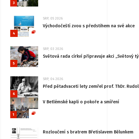
3
SRP, 05 2026
Východočeští zvou s předstihem na své akce
4
SRP, 03 2026
Světová rada církví připravuje akci „Světový tý
5
SRP, 04 2026
Před pětadvaceti lety zemřel prof. ThDr. Rudo
6
V Betlémské kapli o pokoře a smíření
1
Rozloučení s bratrem Břetislavem Bělunkem