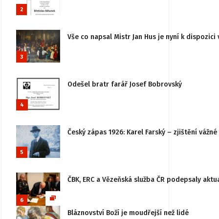
2
Vše co napsal Mistr Jan Hus je nyní k dispozici 
3
Odešel bratr farář Josef Bobrovský
4
Český zápas 1926: Karel Farský – zjištění vážn
5
ČBK, ERC a Vězeňská služba ČR podepsaly aktu
6
Bláznovství Boží je moudřejší než lidé