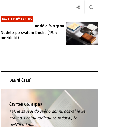
KAZATELSKÝ CYKLUS
neděle 9. srpna
Neděle po svatém Duchu (19. v
mezidobí)
DENNÍ ČTENÍ
Čtvrtek 06. srpna
Pak je zavedl do svého domu, pozval je ke
stolu a s celou rodinou se radoval, že
uvěřili v Boha.