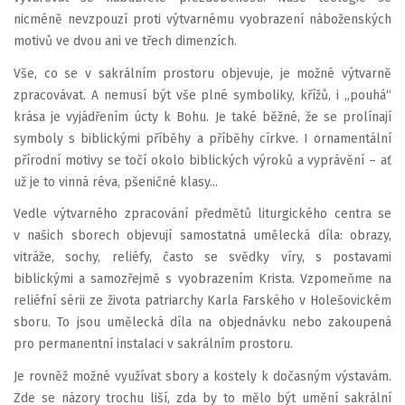
nicméně nevzpouzí proti výtvarnému vyobrazení náboženských
motivů ve dvou ani ve třech dimenzích.
Vše, co se v sakrálním prostoru objevuje, je možné výtvarně
zpracovávat. A nemusí být vše plné symboliky, křížů, i „pouhá“
krása je vyjádřením úcty k Bohu. Je také běžné, že se prolínají
symboly s biblickými příběhy a příběhy církve. I ornamentální
přírodní motivy se točí okolo biblických výroků a vyprávění – ať
už je to vinná réva, pšeničné klasy...
Vedle výtvarného zpracování předmětů liturgického centra se
v našich sborech objevují samostatná umělecká díla: obrazy,
vitráže, sochy, reliéfy, často se svědky víry, s postavami
biblickými a samozřejmě s vyobrazením Krista. Vzpomeňme na
reliéfní sérii ze života patriarchy Karla Farského v Holešovickém
sboru. To jsou umělecká díla na objednávku nebo zakoupená
pro permanentní instalaci v sakrálním prostoru.
Je rovněž možné využívat sbory a kostely k dočasným výstavám.
Zde se názory trochu liší, zda by to mělo být umění sakrální