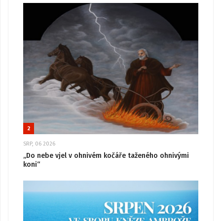
2
SRP, 06 2026
„Do nebe vjel v ohnivém kočáře taženého ohnivými
koni“