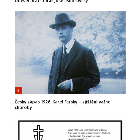
Odešel bratr farář Josef Bobrovský
4
Český zápas 1926: Karel Farský – zjištění vážné
choroby