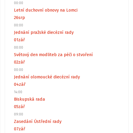
00:00
Letní duchovní obnovy na Lomci
26
srp
00:00
Jednání pražské diecézní rady
01
zář
00:00
Světový den modliteb za péči o stvoření
02
zář
00:00
Jednání olomoucké diecézní rady
04
zář
14:00
Biskupská rada
05
zář
09:00
Zasedání Ústřední rady
07
zář