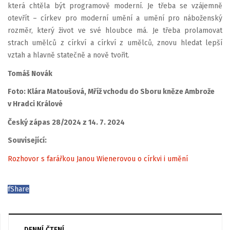
která chtěla být programově moderní. Je třeba se vzájemně
otevřít – církev pro moderní umění a umění pro náboženský
rozměr, který život ve své hloubce má. Je třeba prolamovat
strach umělců z církví a církví z umělců, znovu hledat lepší
vztah a hlavně statečně a nově tvořit.
Tomáš Novák
Foto: Klára Matoušová, Mříž vchodu do Sboru kněze Ambrože
v Hradci Králové
Český zápas 28/2024 z 14. 7. 2024
Související:
Rozhovor s farářkou Janou Wienerovou o církvi i umění
f
Share
DENNÍ ČTENÍ