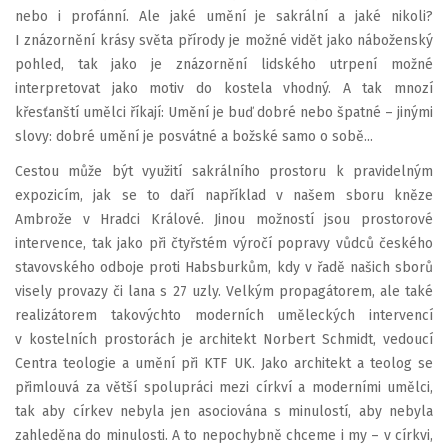
nebo i profánní. Ale jaké umění je sakrální a jaké nikoli?
I znázornění krásy světa přírody je možné vidět jako náboženský
pohled, tak jako je znázornění lidského utrpení možné
interpretovat jako motiv do kostela vhodný. A tak mnozí
křesťanští umělci říkají: Umění je buď dobré nebo špatné – jinými
slovy: dobré umění je posvátné a božské samo o sobě...
Cestou může být využití sakrálního prostoru k pravidelným
expozicím, jak se to daří například v našem sboru kněze
Ambrože v Hradci Králové. Jinou možností jsou prostorové
intervence, tak jako při čtyřstém výročí popravy vůdců českého
stavovského odboje proti Habsburkům, kdy v řadě našich sborů
visely provazy či lana s 27 uzly. Velkým propagátorem, ale také
realizátorem takovýchto moderních uměleckých intervencí
v kostelních prostorách je architekt Norbert Schmidt, vedoucí
Centra teologie a umění při KTF UK. Jako architekt a teolog se
přimlouvá za větší spolupráci mezi církví a moderními umělci,
tak aby církev nebyla jen asociována s minulostí, aby nebyla
zahleděna do minulosti. A to nepochybně chceme i my – v církvi,