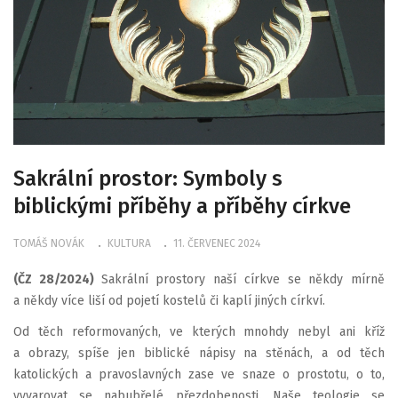
Sakrální prostor: Symboly s
biblickými příběhy a příběhy církve
TOMÁŠ NOVÁK
KULTURA
11. ČERVENEC 2024
(ČZ 28/2024)
Sakrální prostory naší církve se někdy mírně
a někdy více liší od pojetí kostelů či kaplí jiných církví.
Od těch reformovaných, ve kterých mnohdy nebyl ani kříž
a obrazy, spíše jen biblické nápisy na stěnách, a od těch
katolických a pravoslavných zase ve snaze o prostotu, o to,
vyvarovat se nabubřelé přezdobenosti. Naše teologie se