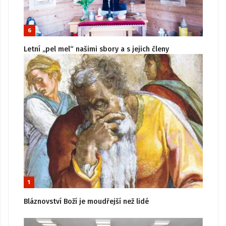
6
Letní „pel mel“ našimi sbory a s jejich členy
1
Bláznovství Boží je moudřejší než lidé