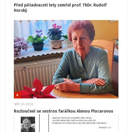
Před pětadvaceti lety zemřel prof. ThDr. Rudolf
Horský
6
SRP, 04 2026
Rozloučení se sestrou farářkou Alenou Plocarovou