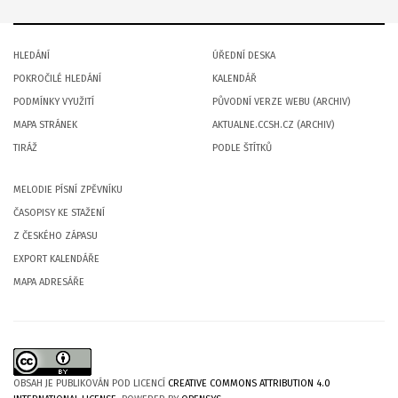
HLEDÁNÍ
ÚŘEDNÍ DESKA
POKROČILÉ HLEDÁNÍ
KALENDÁŘ
PODMÍNKY VYUŽITÍ
PŮVODNÍ VERZE WEBU (ARCHIV)
MAPA STRÁNEK
AKTUALNE.CCSH.CZ (ARCHIV)
TIRÁŽ
PODLE ŠTÍTKŮ
MELODIE PÍSNÍ ZPĚVNÍKU
ČASOPISY KE STAŽENÍ
Z ČESKÉHO ZÁPASU
EXPORT KALENDÁŘE
MAPA ADRESÁŘE
OBSAH JE PUBLIKOVÁN POD LICENCÍ
CREATIVE COMMONS ATTRIBUTION 4.0