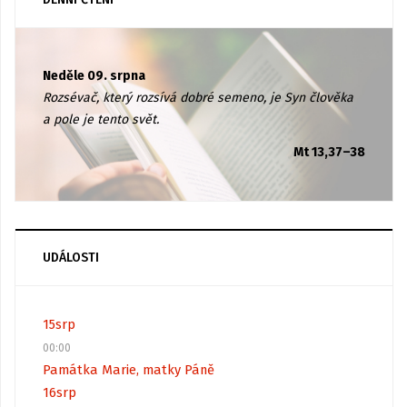
Neděle 09. srpna
Rozsévač, který rozsívá dobré semeno, je Syn člověka
a pole je tento svět.
Mt 13,37–38
UDÁLOSTI
15
srp
00:00
Památka Marie, matky Páně
16
srp