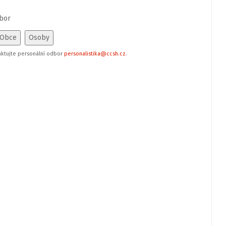
bor
aktujte personální odbor
personalistika@ccsh.cz
.