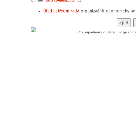
E-mail:
vaclav.benda@ccsh.cz
Úřad ústřední rady
, organizačně-ekonomický od
Pro případnou aktualizaci údajů kont