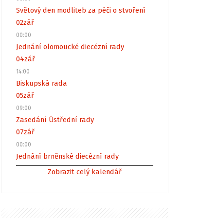
Světový den modliteb za péči o stvoření
02
zář
00:00
Jednání olomoucké diecézní rady
04
zář
14:00
Biskupská rada
05
zář
09:00
Zasedání Ústřední rady
07
zář
00:00
Jednání brněnské diecézní rady
Zobrazit celý kalendář