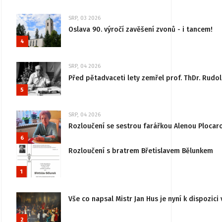
SRP, 03 2026
Oslava 90. výročí zavěšení zvonů - i tancem!
4
SRP, 04 2026
Před pětadvaceti lety zemřel prof. ThDr. Rudo
5
SRP, 04 2026
Rozloučení se sestrou farářkou Alenou Plocar
6
Rozloučení s bratrem Břetislavem Bělunkem
1
Vše co napsal Mistr Jan Hus je nyní k dispozici 
2