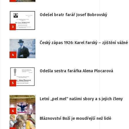
Odešel bratr farář Josef Bobrovský
3
Český zápas 1926: Karel Farský – zjištění vážn
4
Odešla sestra farářka Alena Plocarová
5
Letní „pel mel“ našimi sbory a s jejich členy
6
Bláznovství Boží je moudřejší než lidé