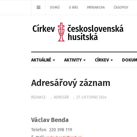
DOMŮ
O NÁS
PATRIARCHA
ČASOPISY
AKTUÁLNĚ
AKTIVITY
CÍRKEV
DOKUM
Adresářový záznam
REDAKCE
ADRESÁŘ
27. LISTOPAD 2024
Václav Benda
Telefon: 220 398 119