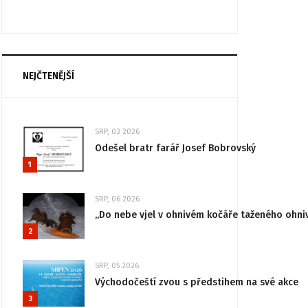
NEJČTENĚJŠÍ
SRP, 03 2026
Odešel bratr farář Josef Bobrovský
1
SRP, 06 2026
„Do nebe vjel v ohnivém kočáře taženého ohni
2
SRP, 05 2026
Východočeští zvou s předstihem na své akce
3