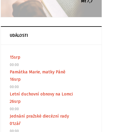
Mt 7,7
UDÁLOSTI
15
srp
00:00
Památka Marie, matky Páně
16
srp
00:00
Letní duchovní obnovy na Lomci
26
srp
00:00
Jednání pražské diecézní rady
01
zář
00:00