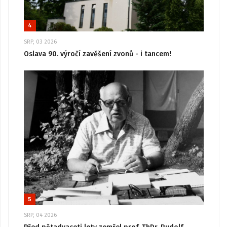
4
SRP, 03 2026
Oslava 90. výročí zavěšení zvonů - i tancem!
5
SRP, 04 2026