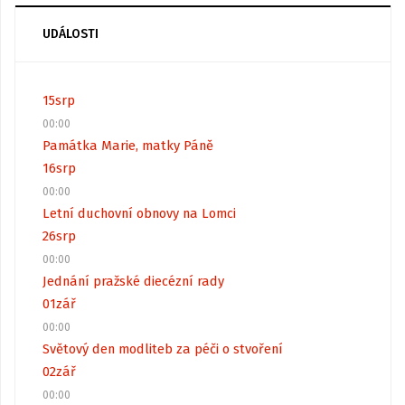
UDÁLOSTI
15
srp
00:00
Památka Marie, matky Páně
16
srp
00:00
Letní duchovní obnovy na Lomci
26
srp
00:00
Jednání pražské diecézní rady
01
zář
00:00
Světový den modliteb za péči o stvoření
02
zář
00:00