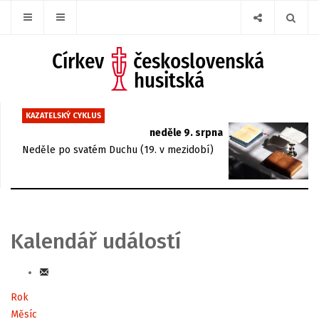
KAZATELSKÝ CYKLUS
neděle 9. srpna
Neděle po svatém Duchu (19. v mezidobí)
Kalendář událostí
Rok
Měsíc