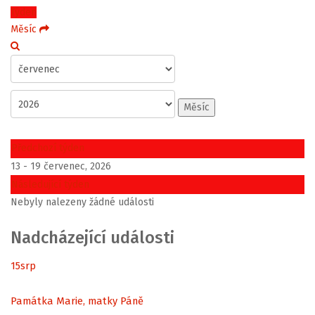
Týden
Měsíc
Měsíc
Předchozí týden
13 - 19 červenec, 2026
Následující týden
Nebyly nalezeny žádné události
Nadcházející události
15
srp
Památka Marie, matky Páně