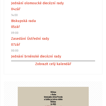
Jednání olomoucké diecézní rady
04
zář
14:00
Biskupská rada
05
zář
09:00
Zasedání Ústřední rady
07
zář
00:00
Jednání brněnské diecézní rady
Zobrazit celý kalendář