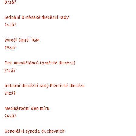
07
zář
Jednání brněnské diecézní rady
14
zář
Výročí úmrtí TGM
19
zář
Den novokřtěnců (pražské diecéze)
21
zář
Jednání diecézní rady Plzeňské diecéze
21
zář
Mezinárodní den míru
24
zář
Generální synoda duchovních