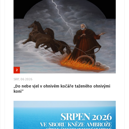
2
SRP, 06 2026
„Do nebe vjel v ohnivém kočáře taženého ohnivými
koni“