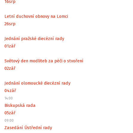
16
srp
Letní duchovní obnovy na Lomci
26
srp
Jednání pražské diecézní rady
01
zář
Světový den modliteb za péči o stvoření
02
zář
Jednání olomoucké diecézní rady
04
zář
14:00
Biskupská rada
05
zář
09:00
Zasedání Ústřední rady