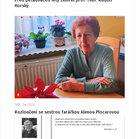
Před pětadvaceti lety zemřel prof. ThDr. Rudolf
Horský
6
SRP, 04 2026
Rozloučení se sestrou farářkou Alenou Plocarovou