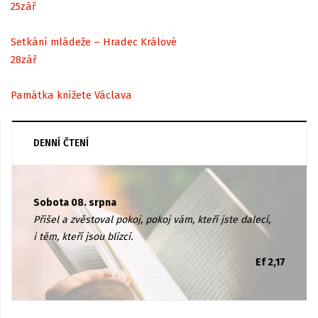
25
zář
Setkání mládeže – Hradec Králové
28
zář
Památka knížete Václava
DENNÍ ČTENÍ
Sobota 08. srpna
Přišel a zvěstoval pokoj, pokoj vám, kteří jste dalecí,
i těm, kteří jsou blízcí.
Ef 2,17