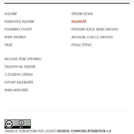
HLEDÁNÍ
ÚŘEDNÍ DESKA
POKROČILÉ HLEDÁNÍ
KALENDÁŘ
PODMÍNKY VYUŽITÍ
PŮVODNÍ VERZE WEBU (ARCHIV)
MAPA STRÁNEK
AKTUALNE.CCSH.CZ (ARCHIV)
TIRÁŽ
PODLE ŠTÍTKŮ
MELODIE PÍSNÍ ZPĚVNÍKU
ČASOPISY KE STAŽENÍ
Z ČESKÉHO ZÁPASU
EXPORT KALENDÁŘE
MAPA ADRESÁŘE
OBSAH JE PUBLIKOVÁN POD LICENCÍ
CREATIVE COMMONS ATTRIBUTION 4.0