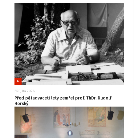
6
SRP, 04 2026
Před pětadvaceti lety zemřel prof. ThDr. Rudolf
Horský