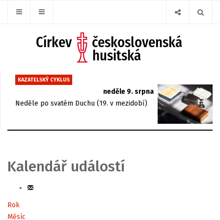
KAZATELSKÝ CYKLUS
neděle 9. srpna
Neděle po svatém Duchu (19. v mezidobí)
Kalendář událostí
Rok
Měsíc