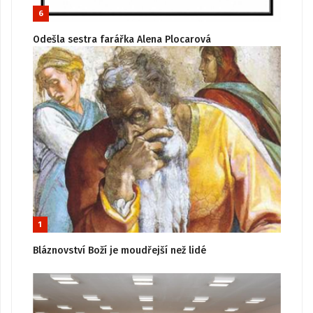
6
Odešla sestra farářka Alena Plocarová
1
Bláznovství Boží je moudřejší než lidé