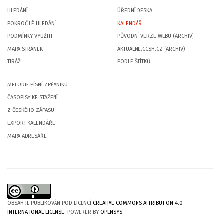
HLEDÁNÍ
ÚŘEDNÍ DESKA
POKROČILÉ HLEDÁNÍ
KALENDÁŘ
PODMÍNKY VYUŽITÍ
PŮVODNÍ VERZE WEBU (ARCHIV)
MAPA STRÁNEK
AKTUALNE.CCSH.CZ (ARCHIV)
TIRÁŽ
PODLE ŠTÍTKŮ
MELODIE PÍSNÍ ZPĚVNÍKU
ČASOPISY KE STAŽENÍ
Z ČESKÉHO ZÁPASU
EXPORT KALENDÁŘE
MAPA ADRESÁŘE
OBSAH JE PUBLIKOVÁN POD LICENCÍ
CREATIVE COMMONS ATTRIBUTION 4.0
INTERNATIONAL LICENSE
. POWERER BY
OPENSYS
.