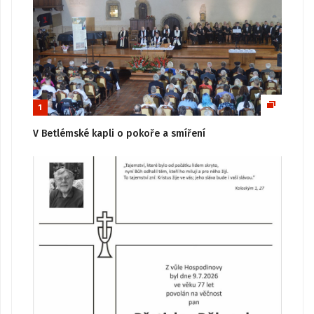
1
V Betlémské kapli o pokoře a smíření