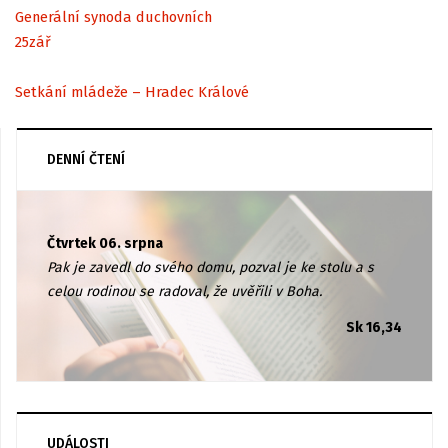
Generální synoda duchovních
25
zář
Setkání mládeže – Hradec Králové
DENNÍ ČTENÍ
Čtvrtek 06. srpna
Pak je zavedl do svého domu, pozval je ke stolu a s
celou rodinou se radoval, že uvěřili v Boha.
Sk 16,34
UDÁLOSTI