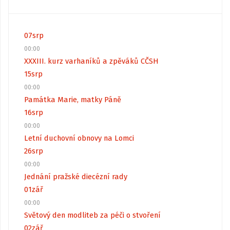
07
srp
00:00
XXXIII. kurz varhaníků a zpěváků CČSH
15
srp
00:00
Památka Marie, matky Páně
16
srp
00:00
Letní duchovní obnovy na Lomci
26
srp
00:00
Jednání pražské diecézní rady
01
zář
00:00
Světový den modliteb za péči o stvoření
02
zář