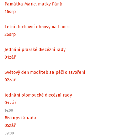
Památka Marie, matky Páně
16
srp
Letní duchovní obnovy na Lomci
26
srp
Jednání pražské diecézní rady
01
zář
Světový den modliteb za péči o stvoření
02
zář
Jednání olomoucké diecézní rady
04
zář
14:00
Biskupská rada
05
zář
09:00