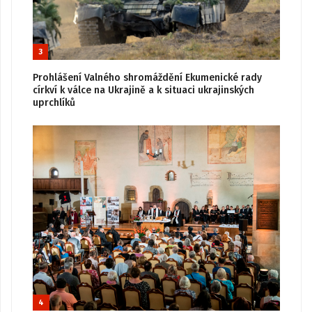
3
Prohlášení Valného shromáždění Ekumenické rady
církví k válce na Ukrajině a k situaci ukrajinských
uprchlíků
4