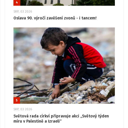
4
SRP, 03 2026
Oslava 90. výročí zavěšení zvonů - i tancem!
5
SRP, 03 2026
Světová rada církví připravuje akci „Světový týden
míru v Palestině a Izraeli“