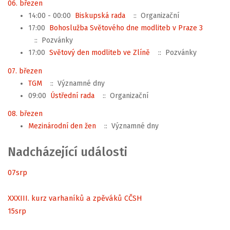
06. březen
14:00 - 00:00
Biskupská rada
:: Organizační
17:00
Bohoslužba Světového dne modliteb v Praze 3
:: Pozvánky
17:00
Světový den modliteb ve Zlíně
:: Pozvánky
07. březen
TGM
:: Významné dny
09:00
Ústřední rada
:: Organizační
08. březen
Mezinárodní den žen
:: Významné dny
Nadcházející události
07
srp
XXXIII. kurz varhaníků a zpěváků CČSH
15
srp