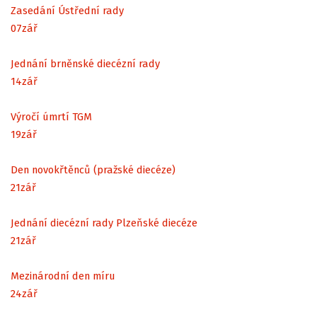
Zasedání Ústřední rady
07
zář
Jednání brněnské diecézní rady
14
zář
Výročí úmrtí TGM
19
zář
Den novokřtěnců (pražské diecéze)
21
zář
Jednání diecézní rady Plzeňské diecéze
21
zář
Mezinárodní den míru
24
zář