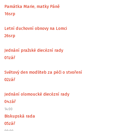
Památka Marie, matky Páně
16
srp
Letní duchovní obnovy na Lomci
26
srp
Jednání pražské diecézní rady
01
zář
Světový den modliteb za péči o stvoření
02
zář
Jednání olomoucké diecézní rady
04
zář
14:00
Biskupská rada
05
zář
09:00