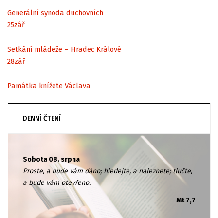
Generální synoda duchovních
25
zář
Setkání mládeže – Hradec Králové
28
zář
Památka knížete Václava
DENNÍ ČTENÍ
Sobota 08. srpna
Proste, a bude vám dáno; hledejte, a naleznete; tlučte,
a bude vám otevřeno.
Mt 7,7