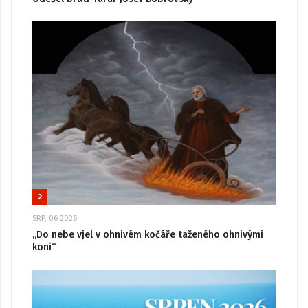
2
SRP, 06 2026
„Do nebe vjel v ohnivém kočáře taženého ohnivými
koni“