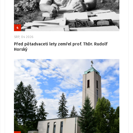
4
SRP, 04 2026
Před pětadvaceti lety zemřel prof. ThDr. Rudolf
Horský