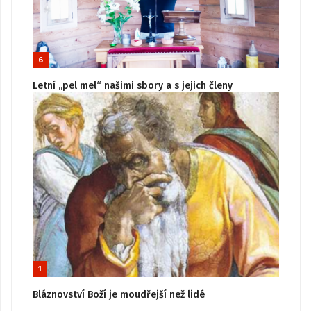
6
Letní „pel mel“ našimi sbory a s jejich členy
1
Bláznovství Boží je moudřejší než lidé