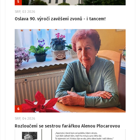
5
SRP, 03 2026
Oslava 90. výročí zavěšení zvonů - i tancem!
6
SRP, 04 2026
Rozloučení se sestrou farářkou Alenou Plocarovou