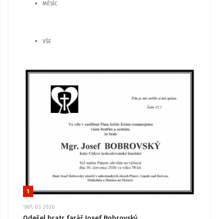
MĚSÍC
VŠE
1
SRP, 03 2026
Odešel bratr farář Josef Bobrovský