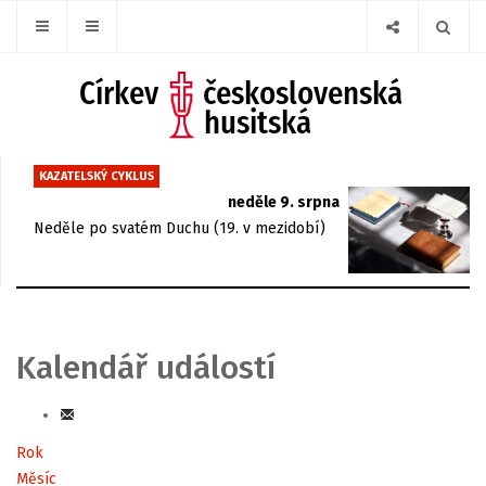
KAZATELSKÝ CYKLUS
neděle 9. srpna
Neděle po svatém Duchu (19. v mezidobí)
Kalendář událostí
Rok
Měsíc