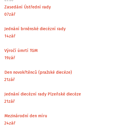
Zasedání Ústřední rady
07
zář
Jednání brněnské diecézní rady
14
zář
Výročí úmrtí TGM
19
zář
Den novokřtěnců (pražské diecéze)
21
zář
Jednání diecézní rady Plzeňské diecéze
21
zář
Mezinárodní den míru
24
zář