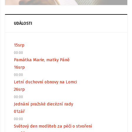
UDÁLOSTI
15
srp
00:00
Památka Marie, matky Páně
16
srp
00:00
Letní duchovní obnovy na Lomci
26
srp
00:00
Jednání pražské diecézní rady
01
zář
00:00
Světový den modliteb za péči o stvoření