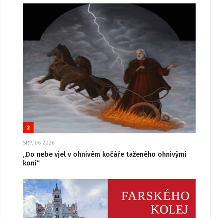
2
SRP, 06 2026
„Do nebe vjel v ohnivém kočáře taženého ohnivými
koni“