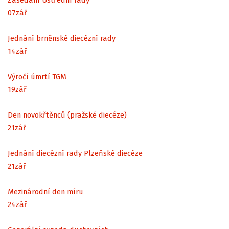
07
zář
Jednání brněnské diecézní rady
14
zář
Výročí úmrtí TGM
19
zář
Den novokřtěnců (pražské diecéze)
21
zář
Jednání diecézní rady Plzeňské diecéze
21
zář
Mezinárodní den míru
24
zář