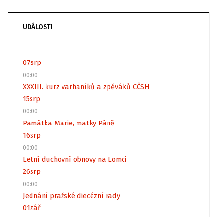
UDÁLOSTI
07
srp
00:00
XXXIII. kurz varhaníků a zpěváků CČSH
15
srp
00:00
Památka Marie, matky Páně
16
srp
00:00
Letní duchovní obnovy na Lomci
26
srp
00:00
Jednání pražské diecézní rady
01
zář