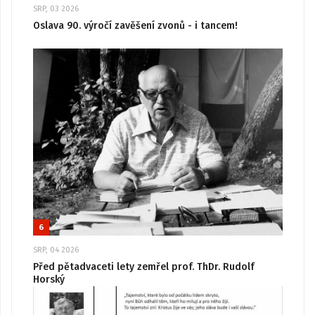
SRP, 03 2026
Oslava 90. výročí zavěšení zvonů - i tancem!
6
SRP, 04 2026
Před pětadvaceti lety zemřel prof. ThDr. Rudolf
Horský