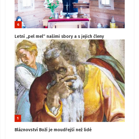
6
Letní „pel mel“ našimi sbory a s jejich členy
1
Bláznovství Boží je moudřejší než lidé