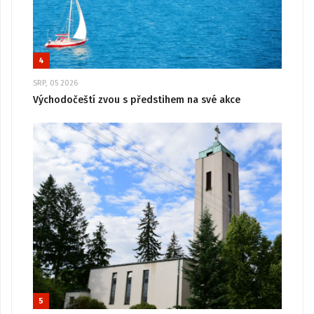
4
SRP, 05 2026
Východočeští zvou s předstihem na své akce
5