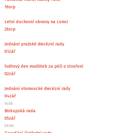
16
srp
Letní duchovní obnovy na Lomci
26
srp
Jednání pražské diecézní rady
01
zář
Světový den modliteb za péči o stvoření
02
zář
Jednání olomoucké diecézní rady
04
zář
14:00
Biskupská rada
05
zář
09:00
Zasedání Ústřední rady