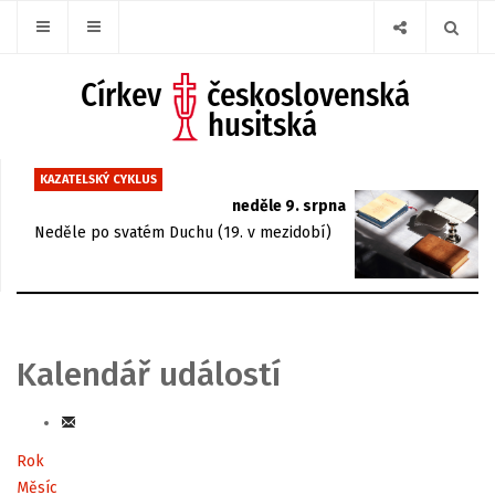
KAZATELSKÝ CYKLUS
neděle 9. srpna
Neděle po svatém Duchu (19. v mezidobí)
Kalendář událostí
Rok
Měsíc