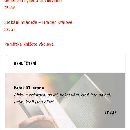
Generální synoda duchovních
25
zář
Setkání mládeže – Hradec Králové
28
zář
Památka knížete Václava
DENNÍ ČTENÍ
Pátek 07. srpna
Přišel a zvěstoval pokoj, pokoj vám, kteří jste dalecí,
i těm, kteří jsou blízcí.
Ef 2,17