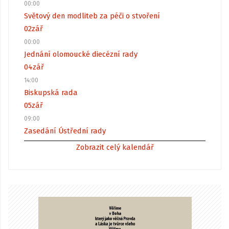
00:00
Světový den modliteb za péči o stvoření
02
zář
00:00
Jednání olomoucké diecézní rady
04
zář
14:00
Biskupská rada
05
zář
09:00
Zasedání Ústřední rady
Zobrazit celý kalendář