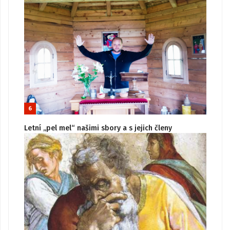
6
Letní „pel mel“ našimi sbory a s jejich členy