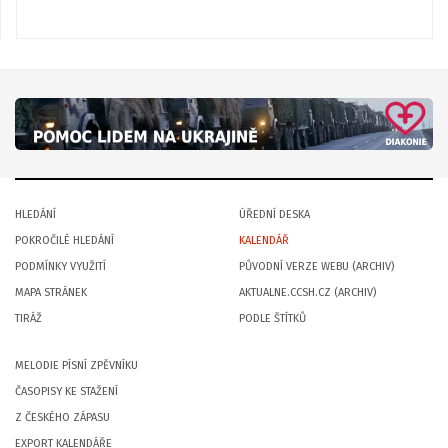
HLEDÁNÍ
ÚŘEDNÍ DESKA
POKROČILÉ HLEDÁNÍ
KALENDÁŘ
PODMÍNKY VYUŽITÍ
PŮVODNÍ VERZE WEBU (ARCHIV)
MAPA STRÁNEK
AKTUALNE.CCSH.CZ (ARCHIV)
TIRÁŽ
PODLE ŠTÍTKŮ
MELODIE PÍSNÍ ZPĚVNÍKU
ČASOPISY KE STAŽENÍ
Z ČESKÉHO ZÁPASU
EXPORT KALENDÁŘE