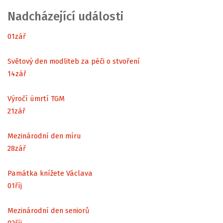
Nadcházející události
01
zář
Světový den modliteb za péči o stvoření
14
zář
Výročí úmrtí TGM
21
zář
Mezinárodní den míru
28
zář
Památka knížete Václava
01
říj
Mezinárodní den seniorů
02
říj