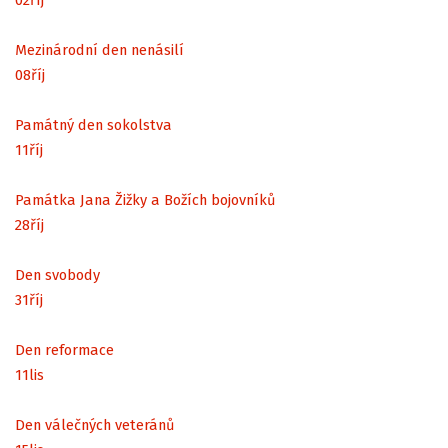
Mezinárodní den nenásilí
08
říj
Památný den sokolstva
11
říj
Památka Jana Žižky a Božích bojovníků
28
říj
Den svobody
31
říj
Den reformace
11
lis
Den válečných veteránů