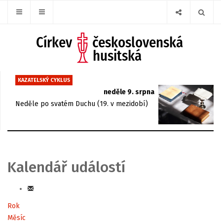
KAZATELSKÝ CYKLUS
neděle 9. srpna
Neděle po svatém Duchu (19. v mezidobí)
Kalendář událostí
Rok
Měsíc