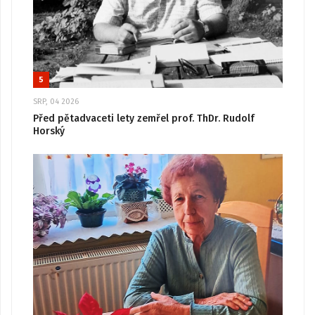
5
SRP, 04 2026
Před pětadvaceti lety zemřel prof. ThDr. Rudolf
Horský