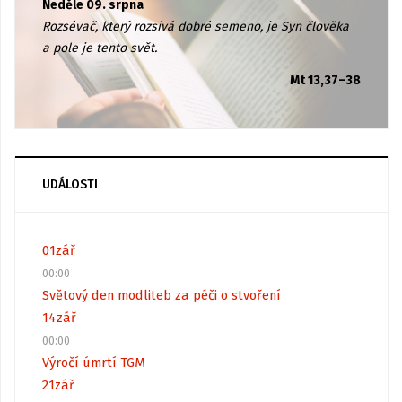
Neděle 09. srpna
Rozsévač, který rozsívá dobré semeno, je Syn člověka
a pole je tento svět.
Mt 13,37–38
UDÁLOSTI
01
zář
00:00
Světový den modliteb za péči o stvoření
14
zář
00:00
Výročí úmrtí TGM
21
zář