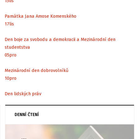
15
lis
Památka Jana Amose Komenského
17
lis
Den boje za svobodu a demokracii a Mezinárodní den
studentstva
05
pro
Mezinárodní den dobrovolníků
10
pro
Den lidských práv
DENNÍ ČTENÍ