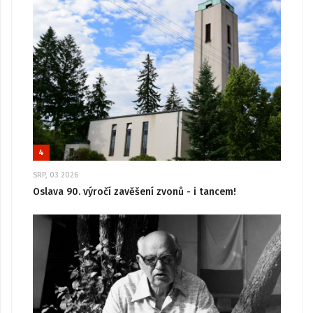
4
SRP, 03 2026
Oslava 90. výročí zavěšení zvonů - i tancem!