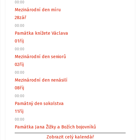
00:00
Mezinárodní den míru
28
zář
00:00
Památka knížete Václava
01
říj
00:00
Mezinárodní den seniorů
02
říj
00:00
Mezinárodní den nenásilí
08
říj
00:00
Památný den sokolstva
11
říj
00:00
Památka Jana Žižky a Božích bojovníků
Zobrazit celý kalendář