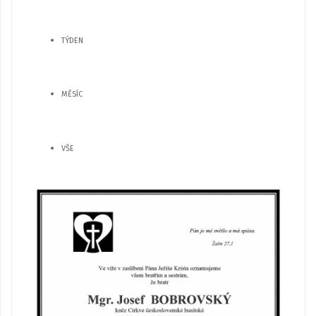
TÝDEN
MĚSÍC
VŠE