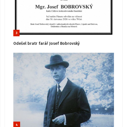
3
Odešel bratr farář Josef Bobrovský
4