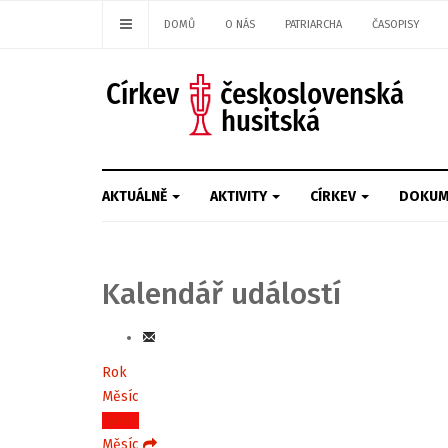
DOMŮ
O NÁS
PATRIARCHA
ČASOPISY
AKTUÁLNĚ
AKTIVITY
CÍRKEV
DOKUM
Kalendář událostí
Rok
Měsíc
Týden
Měsíc