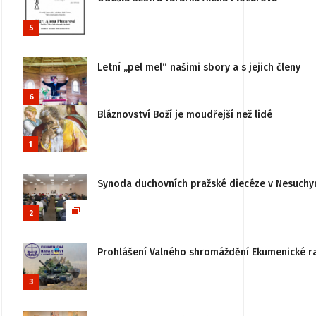
5
Letní „pel mel“ našimi sbory a s jejich členy
6
Bláznovství Boží je moudřejší než lidé
1
Synoda duchovních pražské diecéze v Nesuchy
2
Prohlášení Valného shromáždění Ekumenické rady
3