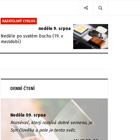
KAZATELSKÝ CYKLUS
neděle 9. srpna
Neděle po svatém Duchu (19. v
mezidobí)
DENNÍ ČTENÍ
Neděle 09. srpna
Rozsévač, který rozsívá dobré semeno, je
Syn člověka a pole je tento svět.