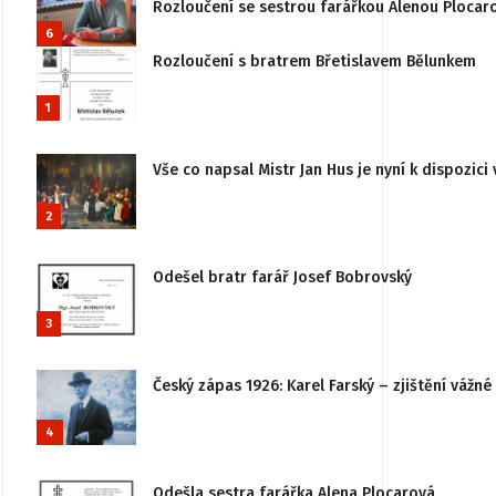
Rozloučení se sestrou farářkou Alenou Plocar
6
Rozloučení s bratrem Břetislavem Bělunkem
1
Vše co napsal Mistr Jan Hus je nyní k dispozici 
2
Odešel bratr farář Josef Bobrovský
3
Český zápas 1926: Karel Farský – zjištění vážn
4
Odešla sestra farářka Alena Plocarová