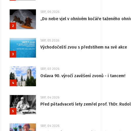
SRP, 06 2026
„Do nebe vjel v ohnivém kočáře taženého ohni
2
SRP, 05 2026
Východočeští zvou s předstihem na své akce
3
SRP, 03 2026
Oslava 90. výročí zavěšení zvonů - i tancem!
4
SRP, 04 2026
Před pětadvaceti lety zemřel prof. ThDr. Rudo
5
SRP, 04 2026