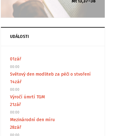
Mt 13,37–38
UDÁLOSTI
01
zář
00:00
Světový den modliteb za péči o stvoření
14
zář
00:00
Výročí úmrtí TGM
21
zář
00:00
Mezinárodní den míru
28
zář
00:00