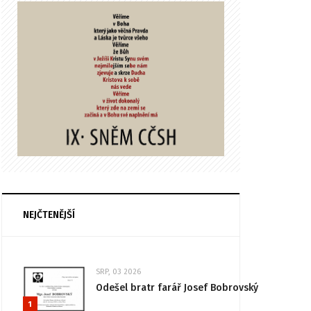
NEJČTENĚJŠÍ
SRP, 03 2026
Odešel bratr farář Josef Bobrovský
1