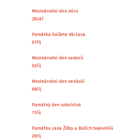
Mezinárodní den míru
28
zář
Památka knížete Václava
01
říj
Mezinárodní den seniorů
02
říj
Mezinárodní den nenásilí
08
říj
Památný den sokolstva
11
říj
Památka Jana Žižky a Božích bojovníků
28
říj