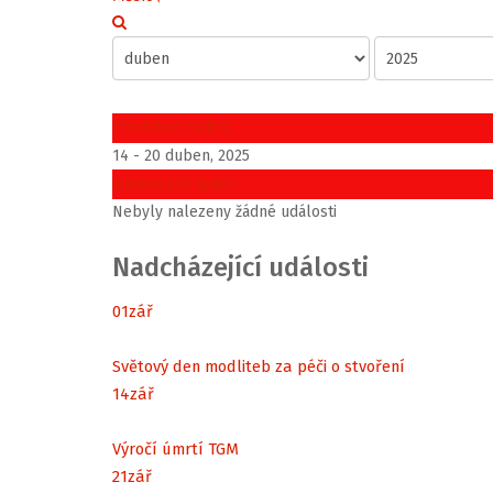
Předchozí týden
14 - 20 duben, 2025
Následující týden
Nebyly nalezeny žádné události
Nadcházející události
01
zář
Světový den modliteb za péči o stvoření
14
zář
Výročí úmrtí TGM
21
zář