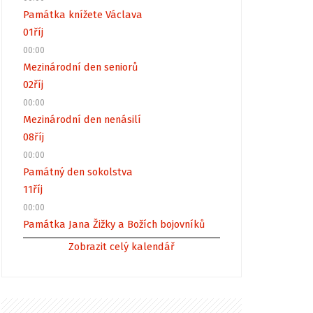
Památka knížete Václava
01
říj
00:00
Mezinárodní den seniorů
02
říj
00:00
Mezinárodní den nenásilí
08
říj
00:00
Památný den sokolstva
11
říj
00:00
Památka Jana Žižky a Božích bojovníků
Zobrazit celý kalendář