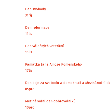
Den svobody
31
říj
Den reformace
11
lis
Den válečných veteránů
15
lis
Památka Jana Amose Komenského
17
lis
Den boje za svobodu a demokracii a Mezinárodní d
05
pro
Mezinárodní den dobrovolníků
10
pro