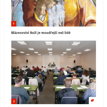
1
Bláznovství Boží je moudřejší než lidé
2