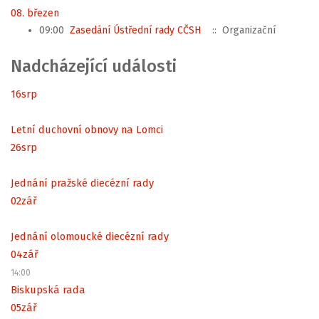
08. březen
09:00
Zasedání Ústřední rady CČSH
:: Organizační
Nadcházející události
16
srp
Letní duchovní obnovy na Lomci
26
srp
Jednání pražské diecézní rady
02
zář
Jednání olomoucké diecézní rady
04
zář
14:00
Biskupská rada
05
zář