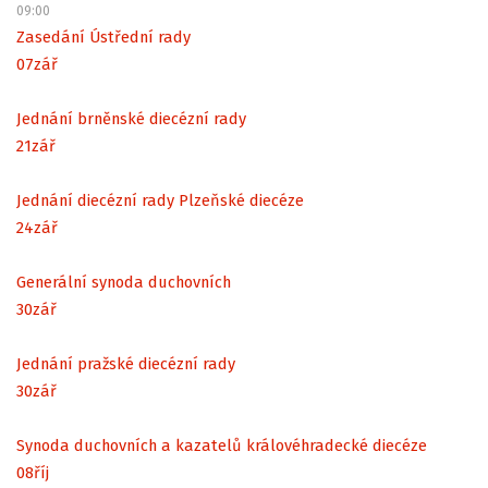
09:00
Zasedání Ústřední rady
07
zář
Jednání brněnské diecézní rady
21
zář
Jednání diecézní rady Plzeňské diecéze
24
zář
Generální synoda duchovních
30
zář
Jednání pražské diecézní rady
30
zář
Synoda duchovních a kazatelů královéhradecké diecéze
08
říj