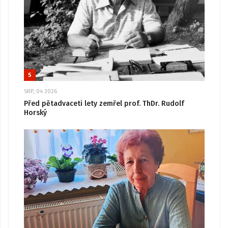
5
SRP, 04 2026
Před pětadvaceti lety zemřel prof. ThDr. Rudolf
Horský