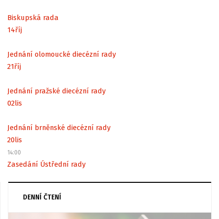
Biskupská rada
14
říj
Jednání olomoucké diecézní rady
21
říj
Jednání pražské diecézní rady
02
lis
Jednání brněnské diecézní rady
20
lis
14:00
Zasedání Ústřední rady
DENNÍ ČTENÍ