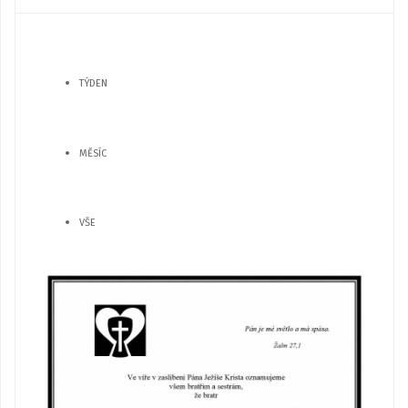
TÝDEN
MĚSÍC
VŠE