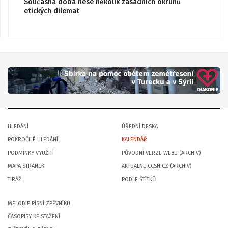
Současná doba nese několik zásadních okruhů
etických dilemat
HLEDÁNÍ
ÚŘEDNÍ DESKA
POKROČILÉ HLEDÁNÍ
KALENDÁŘ
PODMÍNKY VYUŽITÍ
PŮVODNÍ VERZE WEBU (ARCHIV)
MAPA STRÁNEK
AKTUALNE.CCSH.CZ (ARCHIV)
TIRÁŽ
PODLE ŠTÍTKŮ
MELODIE PÍSNÍ ZPĚVNÍKU
ČASOPISY KE STAŽENÍ