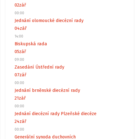
02
zář
00:00
Jednání olomoucké diecézní rady
04
zář
14:00
Biskupská rada
05
zář
09:00
Zasedání Ústřední rady
07
zář
00:00
Jednání brněnské diecézní rady
21
zář
00:00
Jednání diecézní rady Plzeňské diecéze
24
zář
00:00
Generální synoda duchovních