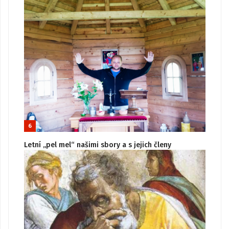
6
Letní „pel mel“ našimi sbory a s jejich členy