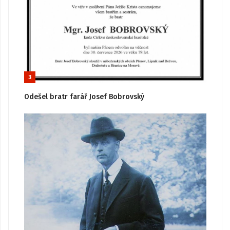
3
Odešel bratr farář Josef Bobrovský