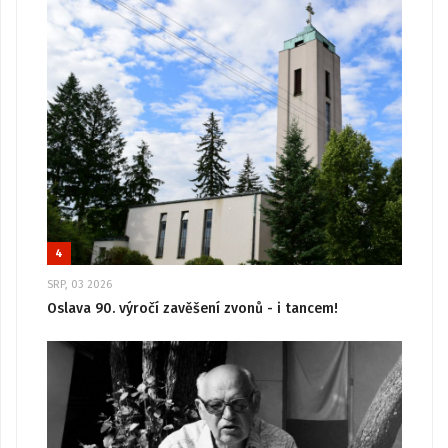
4
SRP, 03 2026
Oslava 90. výročí zavěšení zvonů - i tancem!