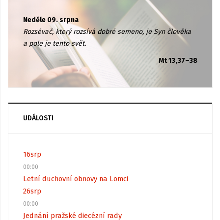
Neděle 09. srpna
Rozsévač, který rozsívá dobré semeno, je Syn člověka
a pole je tento svět.
Mt 13,37–38
UDÁLOSTI
16
srp
00:00
Letní duchovní obnovy na Lomci
26
srp
00:00
Jednání pražské diecézní rady