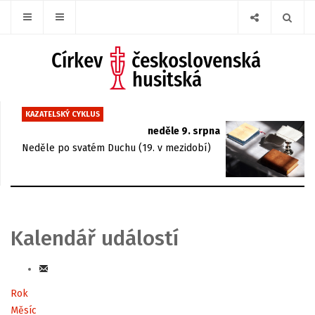
KAZATELSKÝ CYKLUS
neděle 9. srpna
Neděle po svatém Duchu (19. v mezidobí)
Kalendář událostí
Rok
Měsíc