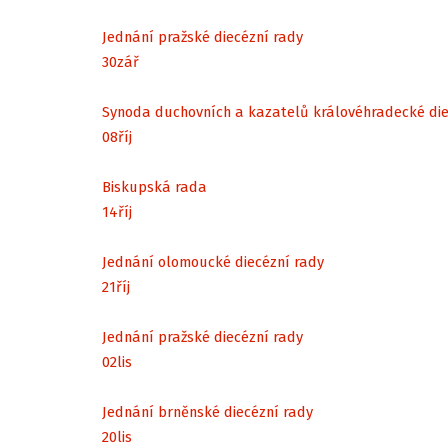
Jednání pražské diecézní rady
30
zář
Synoda duchovních a kazatelů královéhradecké di
08
říj
Biskupská rada
14
říj
Jednání olomoucké diecézní rady
21
říj
Jednání pražské diecézní rady
02
lis
Jednání brněnské diecézní rady
20
lis