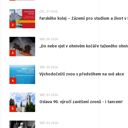
ČVC, 31 2026
Farského kolej – Zázemí pro studium a život v 
2
SRP, 06 2026
„Do nebe vjel v ohnivém kočáře taženého ohni
3
SRP, 05 2026
Východočeští zvou s předstihem na své akce
4
SRP, 03 2026
Oslava 90. výročí zavěšení zvonů - i tancem!
5
SRP, 04 2026