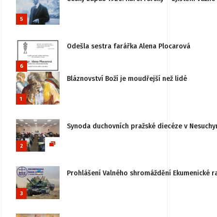
5
Odešla sestra farářka Alena Plocarová
6
Bláznovství Boží je moudřejší než lidé
1
Synoda duchovních pražské diecéze v Nesuchy
2
Prohlášení Valného shromáždění Ekumenické rady
3