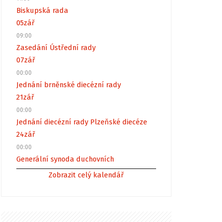
Biskupská rada
05
zář
09:00
Zasedání Ústřední rady
07
zář
00:00
Jednání brněnské diecézní rady
21
zář
00:00
Jednání diecézní rady Plzeňské diecéze
24
zář
00:00
Generální synoda duchovních
Zobrazit celý kalendář