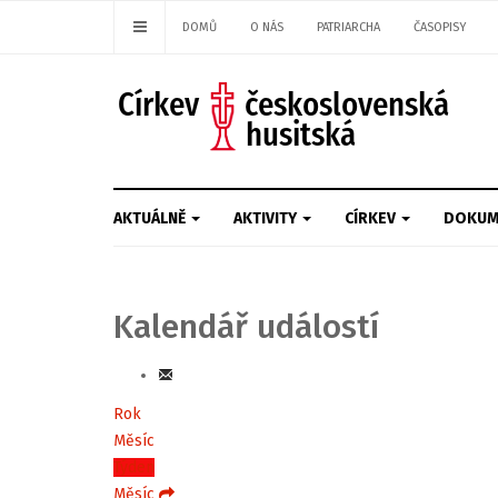
DOMŮ
O NÁS
PATRIARCHA
ČASOPISY
AKTUÁLNĚ
AKTIVITY
CÍRKEV
DOKUM
Kalendář událostí
Rok
Měsíc
Týden
Měsíc