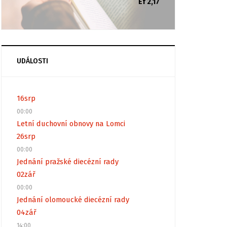
Ef 2,17
UDÁLOSTI
16
srp
00:00
Letní duchovní obnovy na Lomci
26
srp
00:00
Jednání pražské diecézní rady
02
zář
00:00
Jednání olomoucké diecézní rady
04
zář
14:00