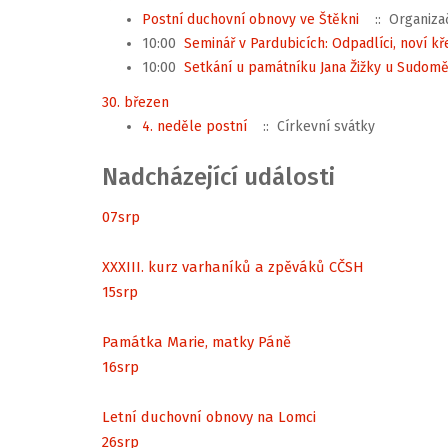
Postní duchovní obnovy ve Štěkni
:: Organiza
10:00
Seminář v Pardubicích: Odpadlíci, noví k
10:00
Setkání u památníku Jana Žižky u Sudom
30. březen
4. neděle postní
:: Církevní svátky
Nadcházející události
07
srp
XXXIII. kurz varhaníků a zpěváků CČSH
15
srp
Památka Marie, matky Páně
16
srp
Letní duchovní obnovy na Lomci
26
srp