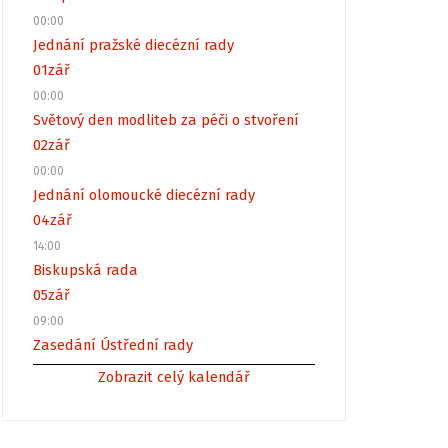
00:00
Jednání pražské diecézní rady
01
zář
00:00
Světový den modliteb za péči o stvoření
02
zář
00:00
Jednání olomoucké diecézní rady
04
zář
14:00
Biskupská rada
05
zář
09:00
Zasedání Ústřední rady
Zobrazit celý kalendář