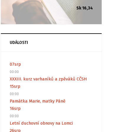
Sk 16,34
UDÁLOSTI
07
srp
00:00
XXXIII. kurz varhaníků a zpěváků CČSH
15
srp
00:00
Památka Marie, matky Páně
16
srp
00:00
Letní duchovní obnovy na Lomci
26
srp