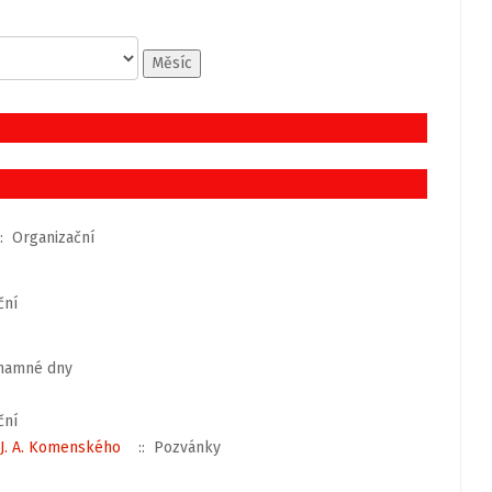
Měsíc
: Organizační
ční
namné dny
ční
 J. A. Komenského
:: Pozvánky