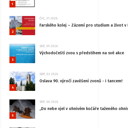
1
ČVC, 31 2026
Farského kolej – Zázemí pro studium a život v 
2
SRP, 05 2026
Východočeští zvou s předstihem na své akce
3
SRP, 03 2026
Oslava 90. výročí zavěšení zvonů - i tancem!
4
SRP, 06 2026
„Do nebe vjel v ohnivém kočáře taženého ohni
5