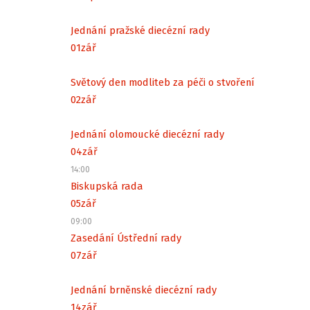
Jednání pražské diecézní rady
01
zář
Světový den modliteb za péči o stvoření
02
zář
Jednání olomoucké diecézní rady
04
zář
14:00
Biskupská rada
05
zář
09:00
Zasedání Ústřední rady
07
zář
Jednání brněnské diecézní rady
14
zář