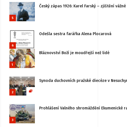
Český zápas 1926: Karel Farský – zjištění vážn
5
Odešla sestra farářka Alena Plocarová
6
Bláznovství Boží je moudřejší než lidé
1
Synoda duchovních pražské diecéze v Nesuchy
2
Prohlášení Valného shromáždění Ekumenické rady
3