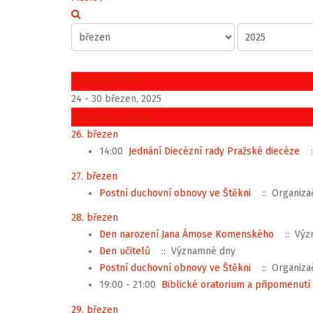
Předchozí týden
24 - 30 březen, 2025
Následující týden
26. březen
14:00
Jednání Diecézní rady Pražské diecéze
:
27. březen
Postní duchovní obnovy ve Štěkni
:: Organiza
28. březen
Den narození Jana Ámose Komenského
:: Výz
Den učitelů
:: Významné dny
Postní duchovní obnovy ve Štěkni
:: Organiza
19:00 - 21:00
Biblické oratorium a připomenutí
29. březen