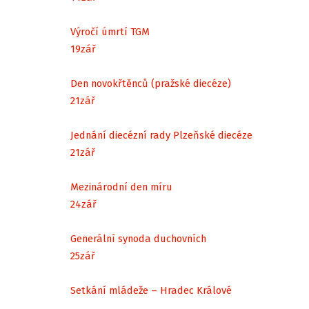
Výročí úmrtí TGM
19
zář
Den novokřtěnců (pražské diecéze)
21
zář
Jednání diecézní rady Plzeňské diecéze
21
zář
Mezinárodní den míru
24
zář
Generální synoda duchovních
25
zář
Setkání mládeže – Hradec Králové