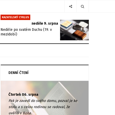
KAZATELSKÝ CYKLUS
neděle 9. srpna
Neděle po svatém Duchu (19. v
mezidobí)
DENNÍ ČTENÍ
Čtvrtek 06. srpna
Pak je zavedl do svého domu, pozval je ke
stolu a s celou rodinou se radoval, že
uvěřili v Boha.