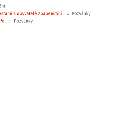
ční
řesťané a obyvatelé zpapenštělí
:: Pozvánky
ěře
:: Pozvánky