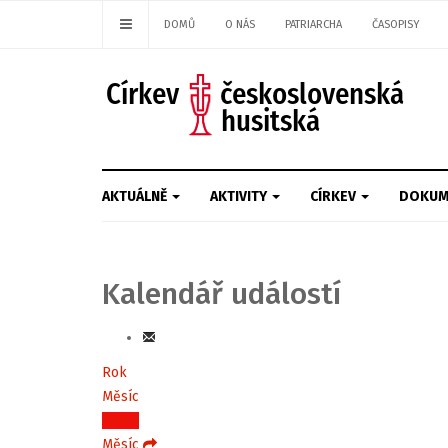
DOMŮ
O NÁS
PATRIARCHA
ČASOPISY
AKTUÁLNĚ
AKTIVITY
CÍRKEV
DOKUM
Kalendář událostí
Rok
Měsíc
Týden
Měsíc