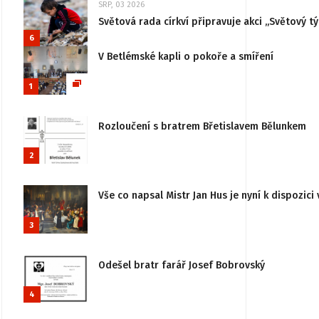
SRP, 03 2026
Světová rada církví připravuje akci „Světový tý
6
V Betlémské kapli o pokoře a smíření
1
Rozloučení s bratrem Břetislavem Bělunkem
2
Vše co napsal Mistr Jan Hus je nyní k dispozici 
3
Odešel bratr farář Josef Bobrovský
4