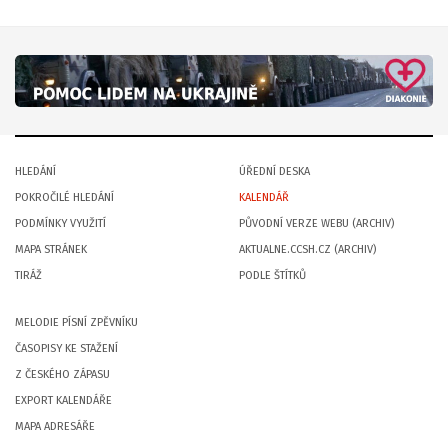
HLEDÁNÍ
ÚŘEDNÍ DESKA
POKROČILÉ HLEDÁNÍ
KALENDÁŘ
PODMÍNKY VYUŽITÍ
PŮVODNÍ VERZE WEBU (ARCHIV)
MAPA STRÁNEK
AKTUALNE.CCSH.CZ (ARCHIV)
TIRÁŽ
PODLE ŠTÍTKŮ
MELODIE PÍSNÍ ZPĚVNÍKU
ČASOPISY KE STAŽENÍ
Z ČESKÉHO ZÁPASU
EXPORT KALENDÁŘE
MAPA ADRESÁŘE