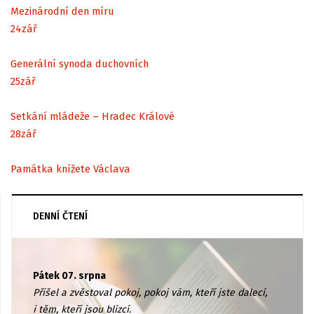
Mezinárodní den míru
24
zář
Generální synoda duchovních
25
zář
Setkání mládeže – Hradec Králové
28
zář
Památka knížete Václava
DENNÍ ČTENÍ
Pátek 07. srpna
Přišel a zvěstoval pokoj, pokoj vám, kteří jste dalecí,
i těm, kteří jsou blízcí.