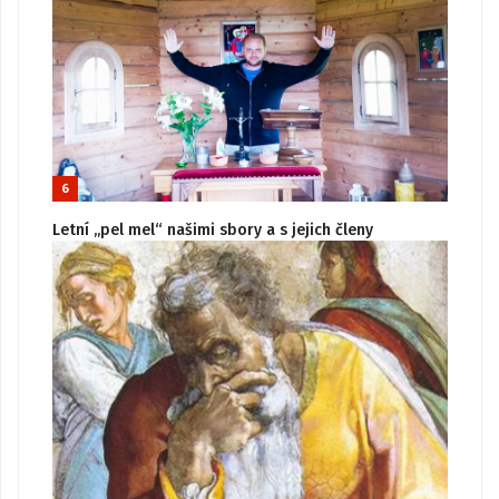
6
Letní „pel mel“ našimi sbory a s jejich členy