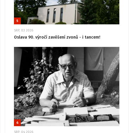
5
SRP, 03 2026
Oslava 90. výročí zavěšení zvonů - i tancem!
6
SRP, 04 2026