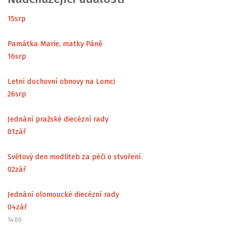
15
srp
Památka Marie, matky Páně
16
srp
Letní duchovní obnovy na Lomci
26
srp
Jednání pražské diecézní rady
01
zář
Světový den modliteb za péči o stvoření
02
zář
Jednání olomoucké diecézní rady
04
zář
14:00