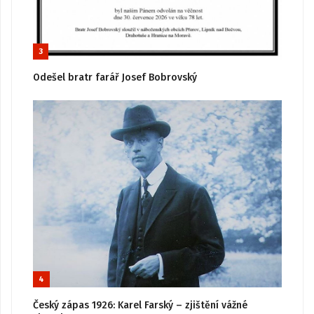
3
Odešel bratr farář Josef Bobrovský
4
Český zápas 1926: Karel Farský – zjištění vážné