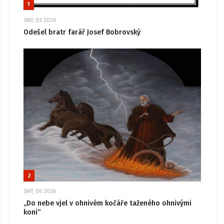
1
SRP, 03 2026
Odešel bratr farář Josef Bobrovský
2
SRP, 06 2026
„Do nebe vjel v ohnivém kočáře taženého ohnivými
koni“