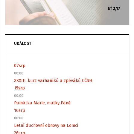
Ef 2,17
UDÁLOSTI
07
srp
00:00
XXXIII. kurz varhaníků a zpěváků CČSH
15
srp
00:00
Památka Marie, matky Páně
16
srp
00:00
Letní duchovní obnovy na Lomci
26
srp