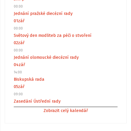
00:00
Jednání pražské diecézní rady
01
zář
00:00
Světový den modliteb za péči o stvoření
02
zář
00:00
Jednání olomoucké diecézní rady
04
zář
14:00
Biskupská rada
05
zář
09:00
Zasedání Ústřední rady
Zobrazit celý kalendář