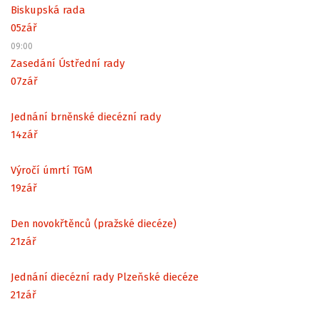
Biskupská rada
05
zář
09:00
Zasedání Ústřední rady
07
zář
Jednání brněnské diecézní rady
14
zář
Výročí úmrtí TGM
19
zář
Den novokřtěnců (pražské diecéze)
21
zář
Jednání diecézní rady Plzeňské diecéze
21
zář