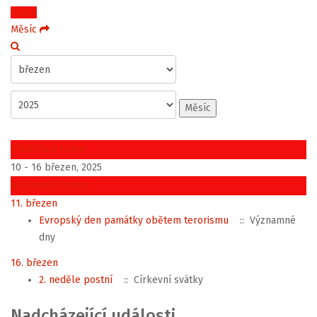
Týden
Měsíc
Měsíc
Předchozí týden
10 - 16 březen, 2025
Následující týden
11. březen
Evropský den památky obětem terorismu
:: Významné
dny
16. březen
2. neděle postní
:: Církevní svátky
Nadcházející události