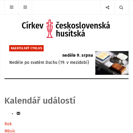
KAZATELSKÝ CYKLUS
neděle 9. srpna
Neděle po svatém Duchu (19. v mezidobí)
Kalendář událostí
Rok
Měsíc