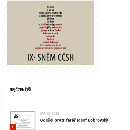
NEJČTENĚJŠÍ
SRP, 03 2026
Odešel bratr farář Josef Bobrovský
1