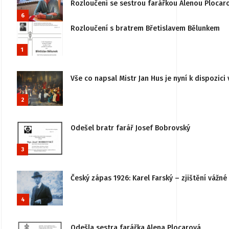
Rozloučení se sestrou farářkou Alenou Plocar
6
Rozloučení s bratrem Břetislavem Bělunkem
1
Vše co napsal Mistr Jan Hus je nyní k dispozici 
2
Odešel bratr farář Josef Bobrovský
3
Český zápas 1926: Karel Farský – zjištění vážn
4
Odešla sestra farářka Alena Plocarová