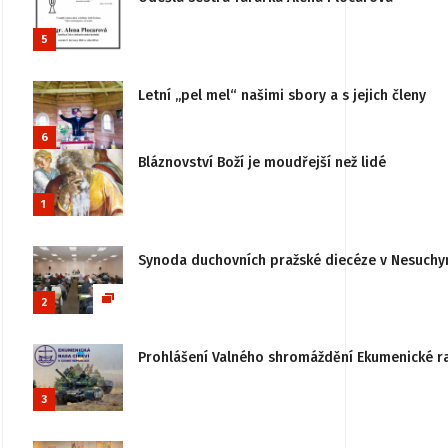
5
Letní „pel mel“ našimi sbory a s jejich členy
6
Bláznovství Boží je moudřejší než lidé
1
Synoda duchovních pražské diecéze v Nesuchy
2
Prohlášení Valného shromáždění Ekumenické rady
3