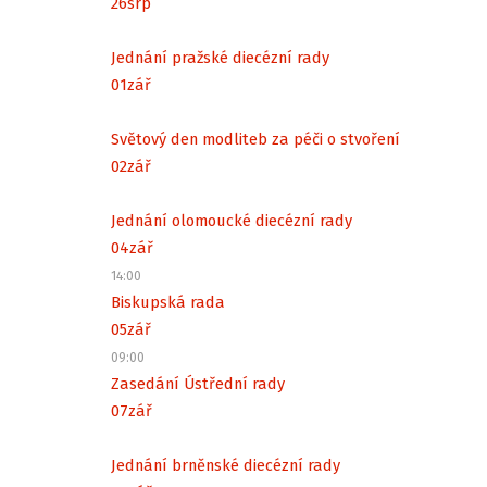
26
srp
Jednání pražské diecézní rady
01
zář
Světový den modliteb za péči o stvoření
02
zář
Jednání olomoucké diecézní rady
04
zář
14:00
Biskupská rada
05
zář
09:00
Zasedání Ústřední rady
07
zář
Jednání brněnské diecézní rady