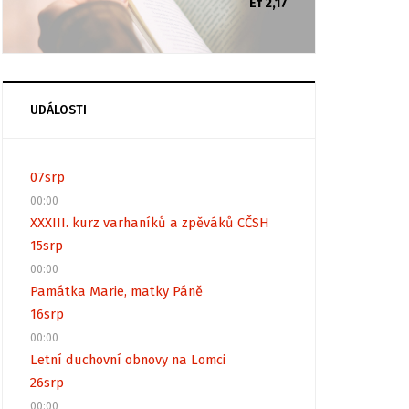
Ef 2,17
UDÁLOSTI
07
srp
00:00
XXXIII. kurz varhaníků a zpěváků CČSH
15
srp
00:00
Památka Marie, matky Páně
16
srp
00:00
Letní duchovní obnovy na Lomci
26
srp
00:00