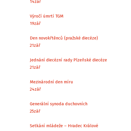
14
zář
Výročí úmrtí TGM
19
zář
Den novokřtěnců (pražské diecéze)
21
zář
Jednání diecézní rady Plzeňské diecéze
21
zář
Mezinárodní den míru
24
zář
Generální synoda duchovních
25
zář
Setkání mládeže – Hradec Králové