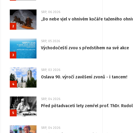
SRP, 06 2026
„Do nebe vjel v ohnivém kočáře taženého ohni
2
SRP, 05 2026
Východočeští zvou s předstihem na své akce
3
SRP, 03 2026
Oslava 90. výročí zavěšení zvonů - i tancem!
4
SRP, 04 2026
Před pětadvaceti lety zemřel prof. ThDr. Rudo
5
SRP, 04 2026