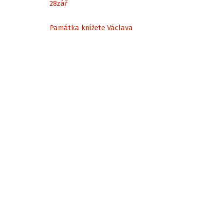
28
zář
Památka knížete Václava