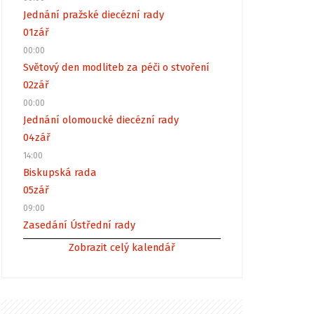
Jednání pražské diecézní rady
01
zář
00:00
Světový den modliteb za péči o stvoření
02
zář
00:00
Jednání olomoucké diecézní rady
04
zář
14:00
Biskupská rada
05
zář
09:00
Zasedání Ústřední rady
Zobrazit celý kalendář