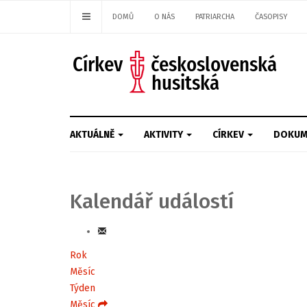
DOMŮ
O NÁS
PATRIARCHA
ČASOPISY
AKTUÁLNĚ
AKTIVITY
CÍRKEV
DOKUM
Kalendář událostí
Rok
Měsíc
Týden
Měsíc