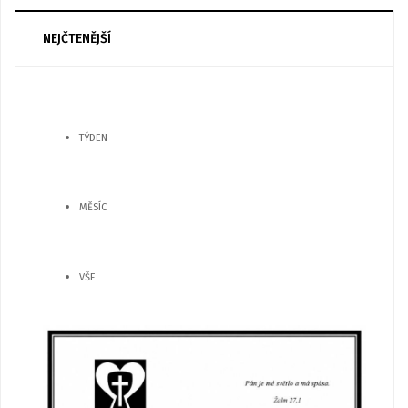
NEJČTENĚJŠÍ
TÝDEN
MĚSÍC
VŠE