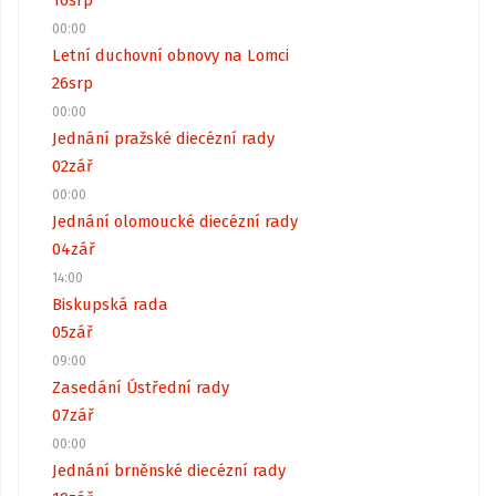
16
srp
00:00
Letní duchovní obnovy na Lomci
26
srp
00:00
Jednání pražské diecézní rady
02
zář
00:00
Jednání olomoucké diecézní rady
04
zář
14:00
Biskupská rada
05
zář
09:00
Zasedání Ústřední rady
07
zář
00:00
Jednání brněnské diecézní rady