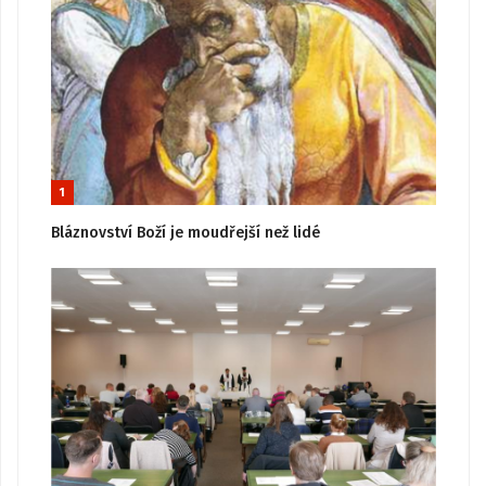
1
Bláznovství Boží je moudřejší než lidé