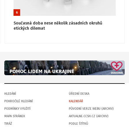
6
Současná doba nese několik zásadních okruhů
etických dilemat
HLEDÁNÍ
ÚŘEDNÍ DESKA
POKROČILÉ HLEDÁNÍ
KALENDÁŘ
PODMÍNKY VYUŽITÍ
PŮVODNÍ VERZE WEBU (ARCHIV)
MAPA STRÁNEK
AKTUALNE.CCSH.CZ (ARCHIV)
TIRÁŽ
PODLE ŠTÍTKŮ