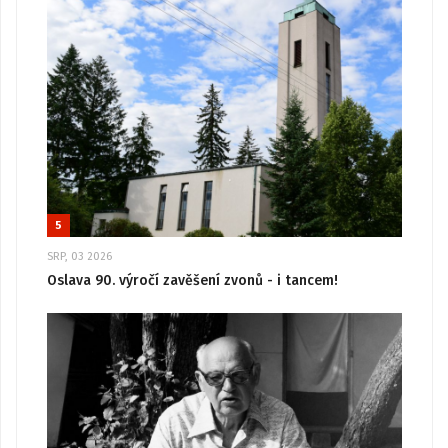
5
SRP, 03 2026
Oslava 90. výročí zavěšení zvonů - i tancem!