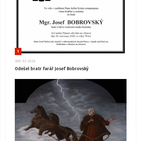
1
SRP, 03 2026
Odešel bratr farář Josef Bobrovský