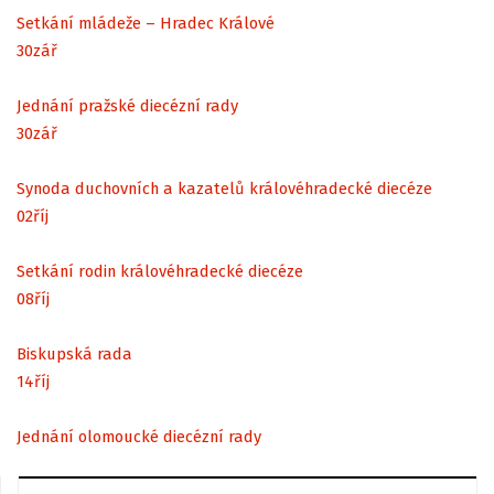
Setkání mládeže – Hradec Králové
30
zář
Jednání pražské diecézní rady
30
zář
Synoda duchovních a kazatelů královéhradecké diecéze
02
říj
Setkání rodin královéhradecké diecéze
08
říj
Biskupská rada
14
říj
Jednání olomoucké diecézní rady