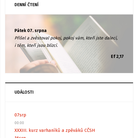
DENNÍ ČTENÍ
Pátek 07. srpna
Přišel a zvěstoval pokoj, pokoj vám, kteří jste dalecí,
i těm, kteří jsou blízcí.
Ef 2,17
UDÁLOSTI
07
srp
00:00
XXXIII. kurz varhaníků a zpěváků CČSH