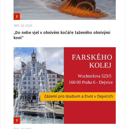
2
SRP, 06 2026
„Do nebe vjel v ohnivém kočáře taženého ohnivými
koni“
3