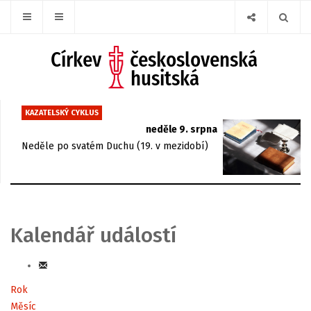
KAZATELSKÝ CYKLUS
neděle 9. srpna
Neděle po svatém Duchu (19. v mezidobí)
Kalendář událostí
Rok
Měsíc