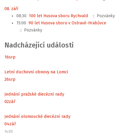
08. září
08:30
100 let Husova sboru Rychvald
:: Pozvánky
15:00
90 let Husova sboru v Ostravě-Hrabůvce
:: Pozvánky
Nadcházející události
16
srp
Letní duchovní obnovy na Lomci
26
srp
Jednání pražské diecézní rady
02
zář
Jednání olomoucké diecézní rady
04
zář
14:00