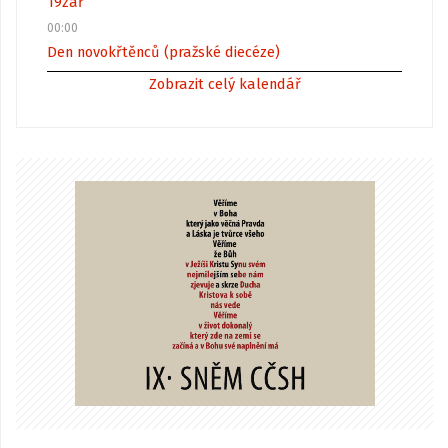
19
zář
00:00
Den novokřtěnců (pražské diecéze)
Zobrazit celý kalendář