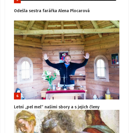
Odešla sestra farářka Alena Plocarová
6
Letní „pel mel“ našimi sbory a s jejich členy