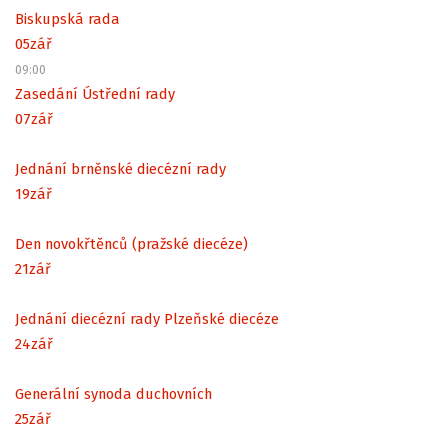
Biskupská rada
05
zář
09:00
Zasedání Ústřední rady
07
zář
Jednání brněnské diecézní rady
19
zář
Den novokřtěnců (pražské diecéze)
21
zář
Jednání diecézní rady Plzeňské diecéze
24
zář
Generální synoda duchovních
25
zář