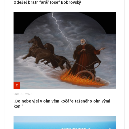
Odešel bratr farář Josef Bobrovský
2
SRP, 06 2026
„Do nebe vjel v ohnivém kočáře taženého ohnivými
koni“