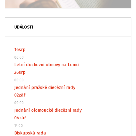
UDÁLOSTI
16
srp
00:00
Letní duchovní obnovy na Lomci
26
srp
00:00
Jednání pražské diecézní rady
02
zář
00:00
Jednání olomoucké diecézní rady
04
zář
14:00
Biskupská rada