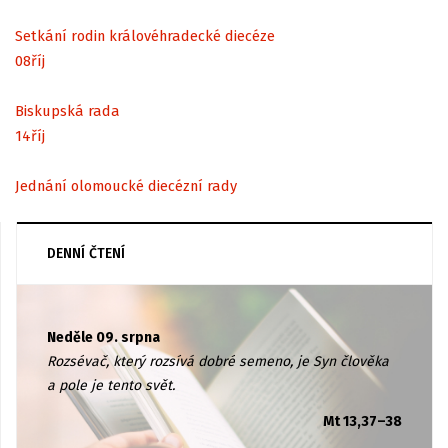
Setkání rodin královéhradecké diecéze
08
říj
Biskupská rada
14
říj
Jednání olomoucké diecézní rady
DENNÍ ČTENÍ
Neděle 09. srpna
Rozsévač, který rozsívá dobré semeno, je Syn člověka
a pole je tento svět.
Mt 13,37–38