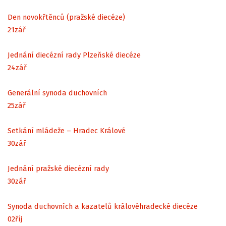
Den novokřtěnců (pražské diecéze)
21
zář
Jednání diecézní rady Plzeňské diecéze
24
zář
Generální synoda duchovních
25
zář
Setkání mládeže – Hradec Králové
30
zář
Jednání pražské diecézní rady
30
zář
Synoda duchovních a kazatelů královéhradecké diecéze
02
říj