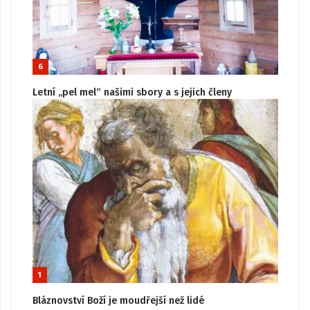
6
Letní „pel mel“ našimi sbory a s jejich členy
1
Bláznovství Boží je moudřejší než lidé