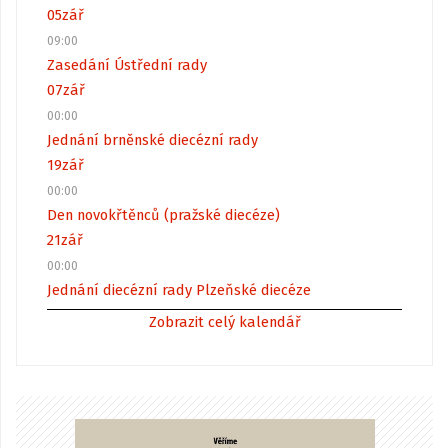
05
zář
09:00
Zasedání Ústřední rady
07
zář
00:00
Jednání brněnské diecézní rady
19
zář
00:00
Den novokřtěnců (pražské diecéze)
21
zář
00:00
Jednání diecézní rady Plzeňské diecéze
Zobrazit celý kalendář