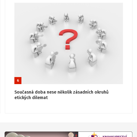
6
Současná doba nese několik zásadních okruhů
etických dilemat