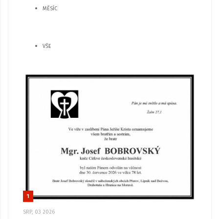
MĚSÍC
VŠE
1
SRP, 03 2026