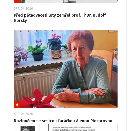
SRP, 04 2026
Před pětadvaceti lety zemřel prof. ThDr. Rudolf
Horský
6
SRP, 04 2026
Rozloučení se sestrou farářkou Alenou Plocarovou