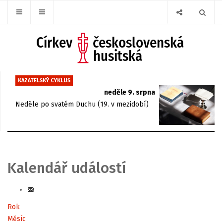
KAZATELSKÝ CYKLUS
neděle 9. srpna
Neděle po svatém Duchu (19. v mezidobí)
Kalendář událostí
Rok
Měsíc