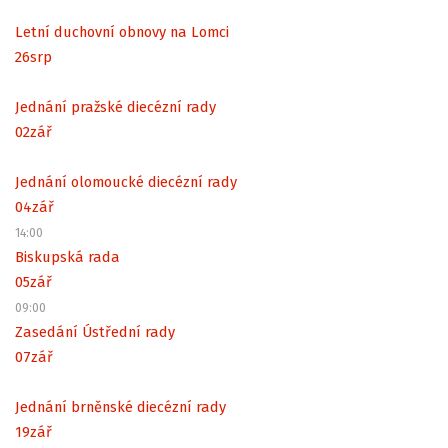
Letní duchovní obnovy na Lomci
26
srp
Jednání pražské diecézní rady
02
zář
Jednání olomoucké diecézní rady
04
zář
14:00
Biskupská rada
05
zář
09:00
Zasedání Ústřední rady
07
zář
Jednání brněnské diecézní rady
19
zář