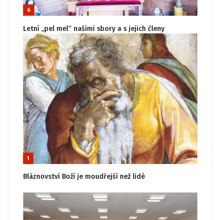
6
Letní „pel mel“ našimi sbory a s jejich členy
1
Bláznovství Boží je moudřejší než lidé