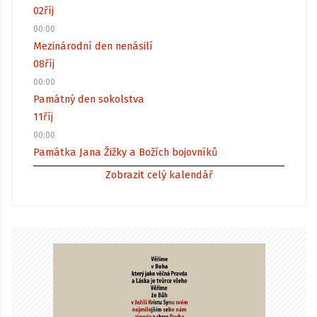
02
říj
00:00
Mezinárodní den nenásilí
08
říj
00:00
Památný den sokolstva
11
říj
00:00
Památka Jana Žižky a Božích bojovníků
Zobrazit celý kalendář