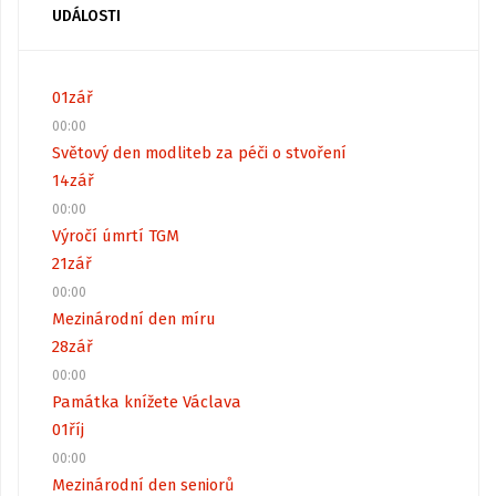
UDÁLOSTI
01
zář
00:00
Světový den modliteb za péči o stvoření
14
zář
00:00
Výročí úmrtí TGM
21
zář
00:00
Mezinárodní den míru
28
zář
00:00
Památka knížete Václava
01
říj
00:00
Mezinárodní den seniorů