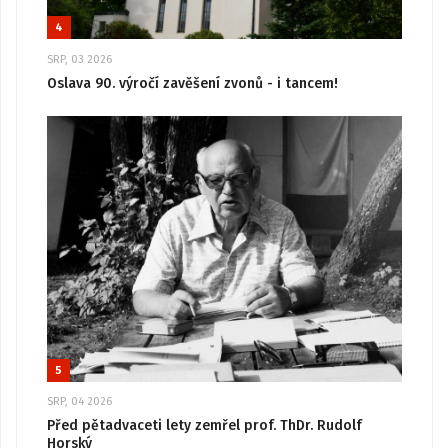
4
SRP, 03 2026
Oslava 90. výročí zavěšení zvonů - i tancem!
5
SRP, 04 2026
Před pětadvaceti lety zemřel prof. ThDr. Rudolf
Horský