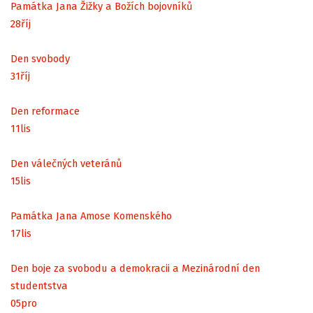
Památka Jana Žižky a Božích bojovníků
28
říj
Den svobody
31
říj
Den reformace
11
lis
Den válečných veteránů
15
lis
Památka Jana Amose Komenského
17
lis
Den boje za svobodu a demokracii a Mezinárodní den
studentstva
05
pro