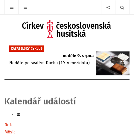
KAZATELSKÝ CYKLUS
neděle 9. srpna
Neděle po svatém Duchu (19. v mezidobí)
Kalendář událostí
Rok
Měsíc