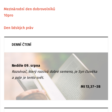
Mezinárodní den dobrovolníků
10
pro
Den lidských práv
DENNÍ ČTENÍ
Neděle 09. srpna
Rozsévač, který rozsívá dobré semeno, je Syn člověka
a pole je tento svět.
Mt 13,37–38