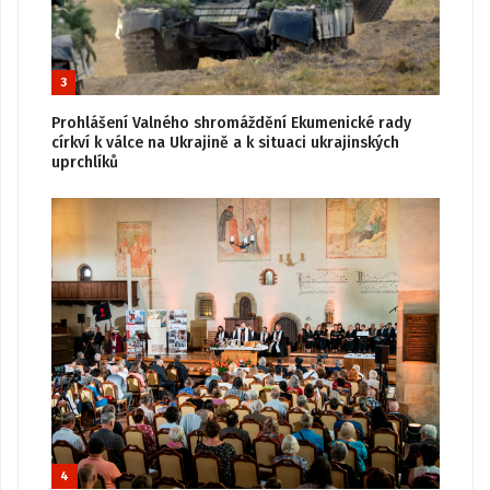
3
Prohlášení Valného shromáždění Ekumenické rady
církví k válce na Ukrajině a k situaci ukrajinských
uprchlíků
4