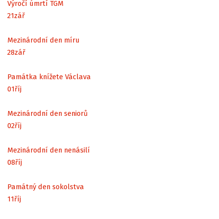
Výročí úmrtí TGM
21
zář
Mezinárodní den míru
28
zář
Památka knížete Václava
01
říj
Mezinárodní den seniorů
02
říj
Mezinárodní den nenásilí
08
říj
Památný den sokolstva
11
říj