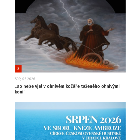
2
SRP, 06 2026
„Do nebe vjel v ohnivém kočáře taženého ohnivými
koni“