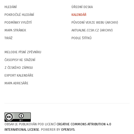
HLEDÁNÍ
ÚŘEDNÍ DESKA
POKROČILÉ HLEDÁNÍ
KALENDÁŘ
PODMÍNKY VYUŽITÍ
PŮVODNÍ VERZE WEBU (ARCHIV)
MAPA STRÁNEK
AKTUALNE.CCSH.CZ (ARCHIV)
TIRÁŽ
PODLE ŠTÍTKŮ
MELODIE PÍSNÍ ZPĚVNÍKU
ČASOPISY KE STAŽENÍ
Z ČESKÉHO ZÁPASU
EXPORT KALENDÁŘE
MAPA ADRESÁŘE
OBSAH JE PUBLIKOVÁN POD LICENCÍ
CREATIVE COMMONS ATTRIBUTION 4.0
INTERNATIONAL LICENSE
. POWERER BY
OPENSYS
.