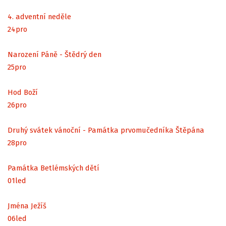
4. adventní neděle
24
pro
Narození Páně - Štědrý den
25
pro
Hod Boží
26
pro
Druhý svátek vánoční - Památka prvomučedníka Štěpána
28
pro
Památka Betlémských dětí
01
led
Jména Ježíš
06
led