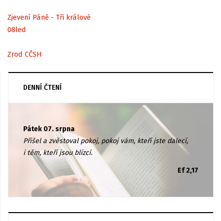
Zjevení Páně - Tři králové
08
led
Zrod CČSH
DENNÍ ČTENÍ
Pátek 07. srpna
Přišel a zvěstoval pokoj, pokoj vám, kteří jste dalecí,
i těm, kteří jsou blízcí.
Ef 2,17