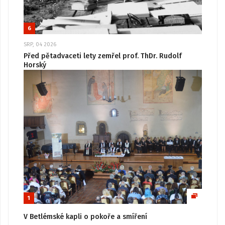
6
SRP, 04 2026
Před pětadvaceti lety zemřel prof. ThDr. Rudolf
Horský
1
V Betlémské kapli o pokoře a smíření