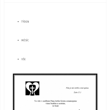
TÝDEN
MĚSÍC
VŠE