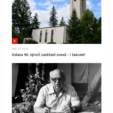
5
SRP, 03 2026
Oslava 90. výročí zavěšení zvonů - i tancem!