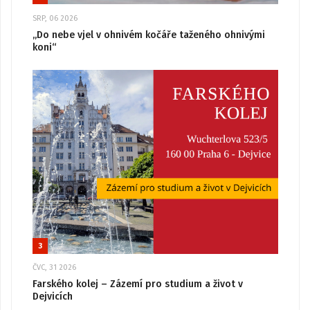
SRP, 06 2026
„Do nebe vjel v ohnivém kočáře taženého ohnivými
koni“
3
ČVC, 31 2026
Farského kolej – Zázemí pro studium a život v
Dejvicích