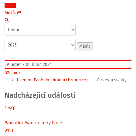
Týden
Měsíc
Měsíc
29 leden - 04 únor, 2024
02. únor
Uvedení Páně do chrámu (Hromnice)
:: Církevní svátky
Nadcházející události
15
srp
Památka Marie, matky Páně
01
lis