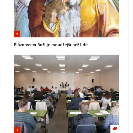
1
Bláznovství Boží je moudřejší než lidé
2