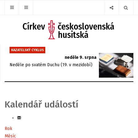
KAZATELSKÝ CYKLUS
neděle 9. srpna
Neděle po svatém Duchu (19. v mezidobí)
Kalendář událostí
Rok
Měsíc