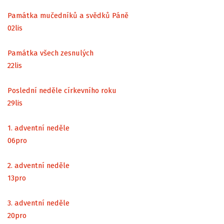
Památka mučedníků a svědků Páně
02
lis
Památka všech zesnulých
22
lis
Poslední neděle církevního roku
29
lis
1. adventní neděle
06
pro
2. adventní neděle
13
pro
3. adventní neděle
20
pro