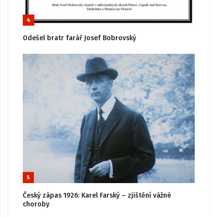
4
Odešel bratr farář Josef Bobrovský
5
Český zápas 1926: Karel Farský – zjištění vážné
choroby