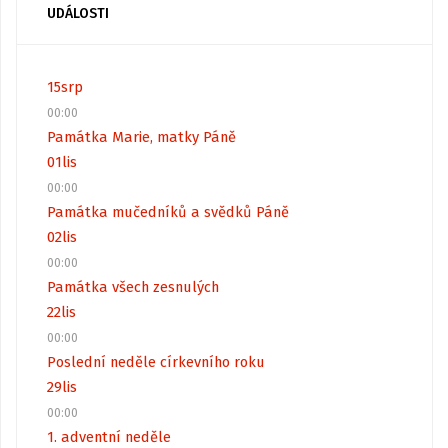
UDÁLOSTI
15
srp
00:00
Památka Marie, matky Páně
01
lis
00:00
Památka mučedníků a svědků Páně
02
lis
00:00
Památka všech zesnulých
22
lis
00:00
Poslední neděle církevního roku
29
lis
00:00
1. adventní neděle