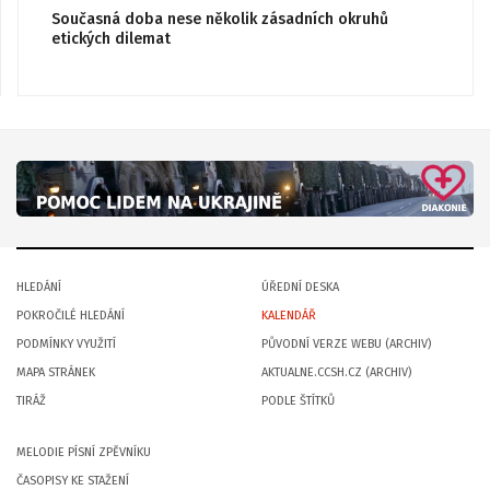
Současná doba nese několik zásadních okruhů
etických dilemat
HLEDÁNÍ
ÚŘEDNÍ DESKA
POKROČILÉ HLEDÁNÍ
KALENDÁŘ
PODMÍNKY VYUŽITÍ
PŮVODNÍ VERZE WEBU (ARCHIV)
MAPA STRÁNEK
AKTUALNE.CCSH.CZ (ARCHIV)
TIRÁŽ
PODLE ŠTÍTKŮ
MELODIE PÍSNÍ ZPĚVNÍKU
ČASOPISY KE STAŽENÍ