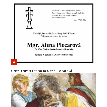
6
Odešla sestra farářka Alena Plocarová