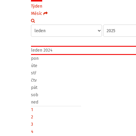
Týden
Měsíc
leden 2024
pon
úte
stř
čtv
pát
sob
ned
1
2
3
4