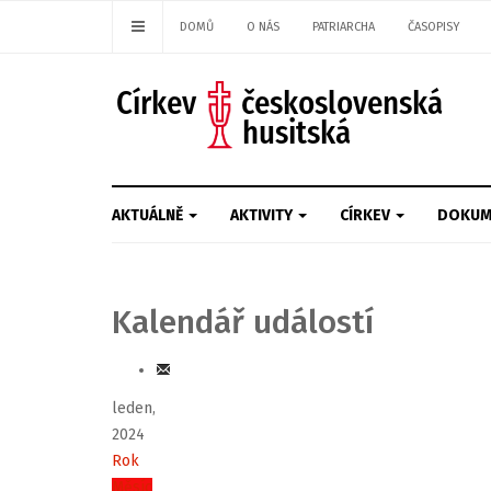
DOMŮ
O NÁS
PATRIARCHA
ČASOPISY
AKTUÁLNĚ
AKTIVITY
CÍRKEV
DOKUM
Kalendář událostí
leden,
2024
Rok
Měsíc