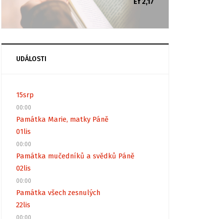
Ef 2,17
UDÁLOSTI
15
srp
00:00
Památka Marie, matky Páně
01
lis
00:00
Památka mučedníků a svědků Páně
02
lis
00:00
Památka všech zesnulých
22
lis
00:00