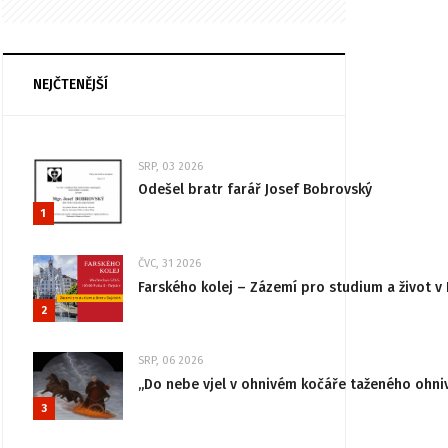
NEJČTENĚJŠÍ
SRP, 03 2026
Odešel bratr farář Josef Bobrovský
1
ČVC, 31 2026
Farského kolej – Zázemí pro studium a život v 
2
SRP, 06 2026
„Do nebe vjel v ohnivém kočáře taženého ohni
3