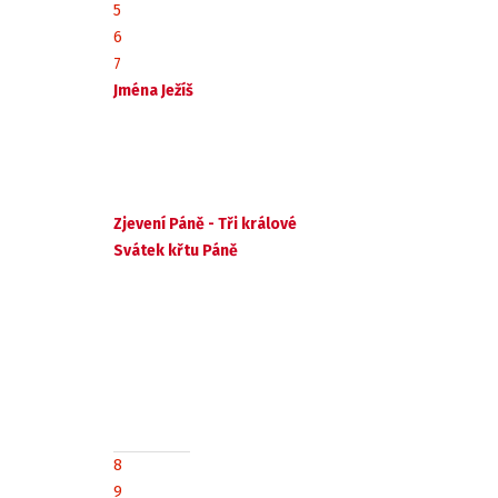
5
6
7
Jména Ježíš
Zjevení Páně - Tři králové
Svátek křtu Páně
8
9