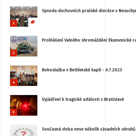
Synoda duchovních pražské diecéze v Nesuchy
2
Prohlášení Valného shromáždění Ekumenické rady
3
Bohoslužba v Betlémské kapli - 6.7.2023
4
Vyjádření k tragické události v Bratislavě
5
Současná doba nese několik zásadních okruhů 