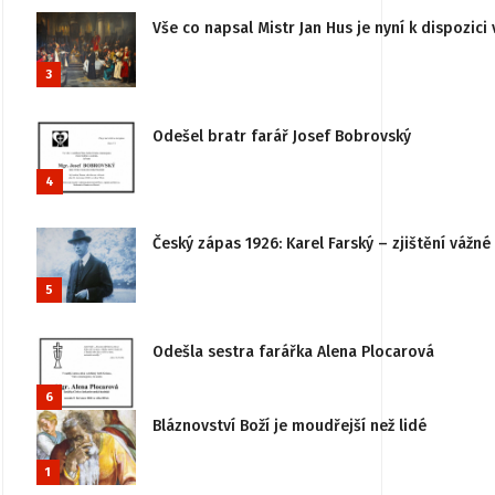
Vše co napsal Mistr Jan Hus je nyní k dispozici 
3
Odešel bratr farář Josef Bobrovský
4
Český zápas 1926: Karel Farský – zjištění vážn
5
Odešla sestra farářka Alena Plocarová
6
Bláznovství Boží je moudřejší než lidé
1