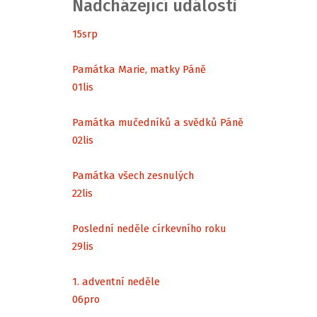
Nadcházející události
15
srp
Památka Marie, matky Páně
01
lis
Památka mučedníků a svědků Páně
02
lis
Památka všech zesnulých
22
lis
Poslední neděle církevního roku
29
lis
1. adventní neděle
06
pro