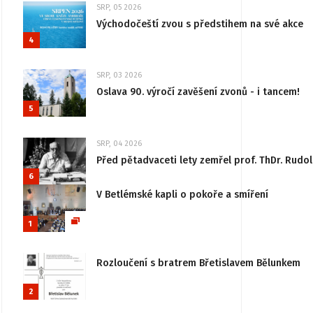
SRP, 05 2026
Východočeští zvou s předstihem na své akce
4
SRP, 03 2026
Oslava 90. výročí zavěšení zvonů - i tancem!
5
SRP, 04 2026
Před pětadvaceti lety zemřel prof. ThDr. Rudo
6
V Betlémské kapli o pokoře a smíření
1
Rozloučení s bratrem Břetislavem Bělunkem
2