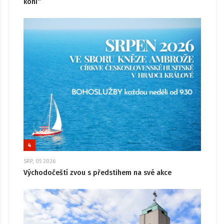
koni“
4
SRP, 05 2026
Východočeští zvou s předstihem na své akce