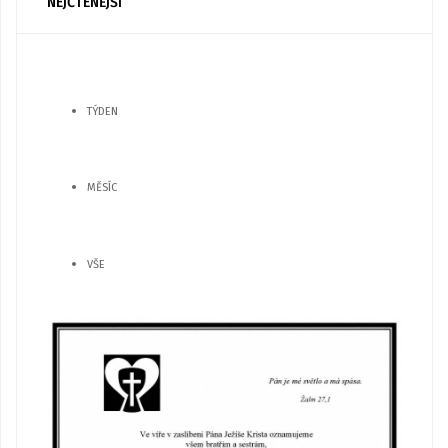
NEJČTENĚJŠÍ
TÝDEN
MĚSÍC
VŠE