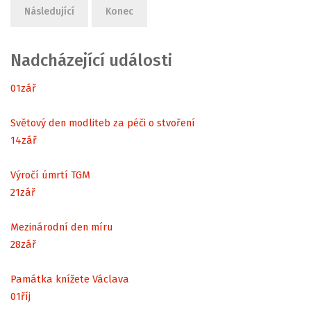
Následující
Konec
Nadcházející události
01
zář
Světový den modliteb za péči o stvoření
14
zář
Výročí úmrtí TGM
21
zář
Mezinárodní den míru
28
zář
Památka knížete Václava
01
říj