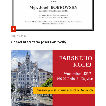
1
SRP, 03 2026
Odešel bratr farář Josef Bobrovský