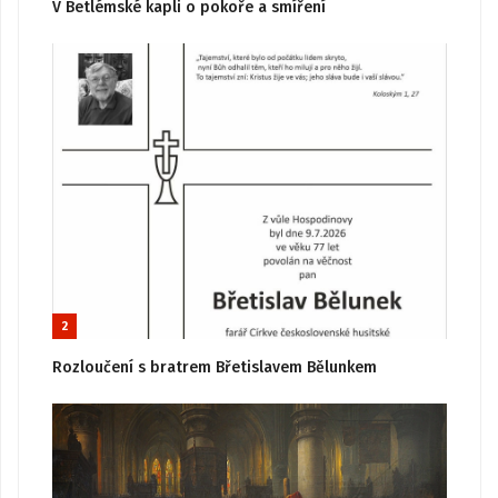
V Betlémské kapli o pokoře a smíření
2
Rozloučení s bratrem Břetislavem Bělunkem