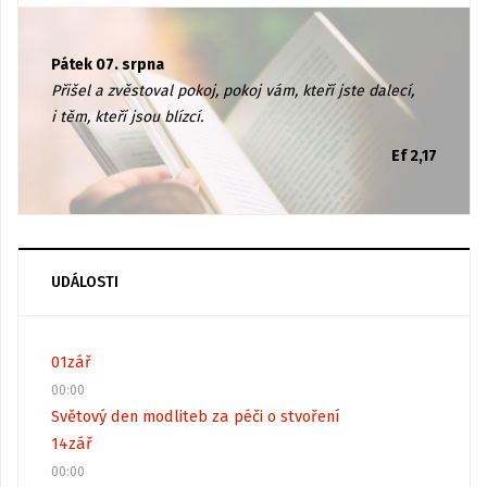
Pátek 07. srpna
Přišel a zvěstoval pokoj, pokoj vám, kteří jste dalecí,
i těm, kteří jsou blízcí.
Ef 2,17
UDÁLOSTI
01
zář
00:00
Světový den modliteb za péči o stvoření
14
zář
00:00