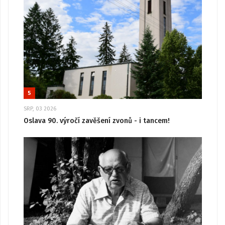
5
SRP, 03 2026
Oslava 90. výročí zavěšení zvonů - i tancem!