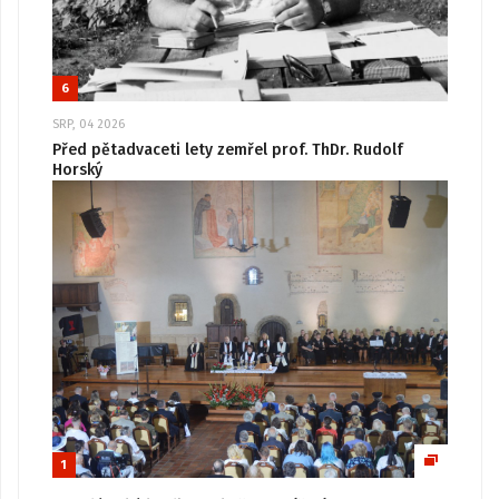
6
SRP, 04 2026
Před pětadvaceti lety zemřel prof. ThDr. Rudolf
Horský
1