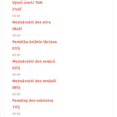
Výročí úmrtí TGM
21
zář
00:00
Mezinárodní den míru
28
zář
00:00
Památka knížete Václava
01
říj
00:00
Mezinárodní den seniorů
02
říj
00:00
Mezinárodní den nenásilí
08
říj
00:00
Památný den sokolstva
11
říj
00:00