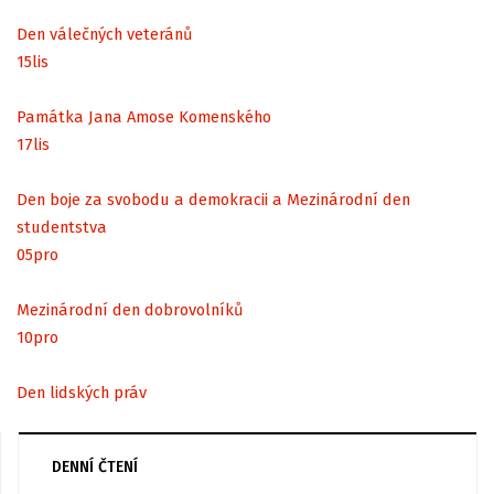
Den válečných veteránů
15
lis
Památka Jana Amose Komenského
17
lis
Den boje za svobodu a demokracii a Mezinárodní den
studentstva
05
pro
Mezinárodní den dobrovolníků
10
pro
Den lidských práv
DENNÍ ČTENÍ