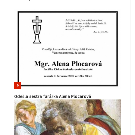
6
Odešla sestra farářka Alena Plocarová