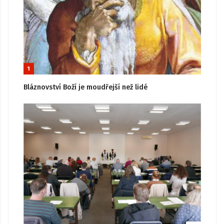
1
Bláznovství Boží je moudřejší než lidé