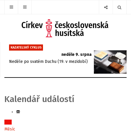
KAZATELSKÝ CYKLUS
neděle 9. srpna
Neděle po svatém Duchu (19. v mezidobí)
Kalendář událostí
Rok
Měsíc