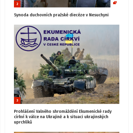
2
Synoda duchovních pražské diecéze v Nesuchyni
3
Prohlášení Valného shromáždění Ekumenické rady
církví k válce na Ukrajině a k situaci ukrajinských
uprchlíků