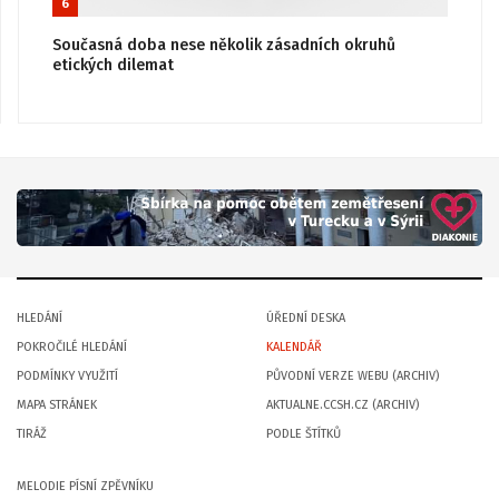
6
Současná doba nese několik zásadních okruhů
etických dilemat
HLEDÁNÍ
ÚŘEDNÍ DESKA
POKROČILÉ HLEDÁNÍ
KALENDÁŘ
PODMÍNKY VYUŽITÍ
PŮVODNÍ VERZE WEBU (ARCHIV)
MAPA STRÁNEK
AKTUALNE.CCSH.CZ (ARCHIV)
TIRÁŽ
PODLE ŠTÍTKŮ
MELODIE PÍSNÍ ZPĚVNÍKU