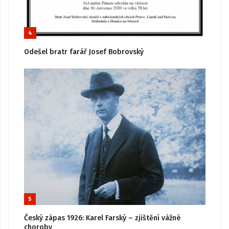
4
Odešel bratr farář Josef Bobrovský
5
Český zápas 1926: Karel Farský – zjištění vážné
choroby