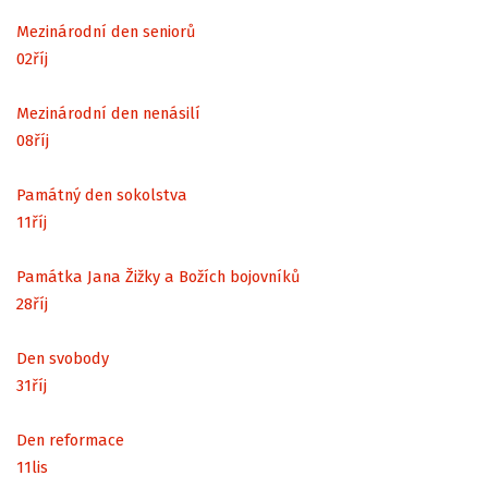
Mezinárodní den seniorů
02
říj
Mezinárodní den nenásilí
08
říj
Památný den sokolstva
11
říj
Památka Jana Žižky a Božích bojovníků
28
říj
Den svobody
31
říj
Den reformace
11
lis