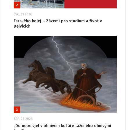
2
ČVC, 31 2026
Farského kolej – Zázemí pro studium a život v
Dejvicích
3
SRP, 06 2026
„Do nebe vjel v ohnivém kočáře taženého ohnivými