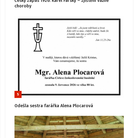
Český zápas 1926: Karel Farský – zjištění vážné
choroby
5
Odešla sestra farářka Alena Plocarová