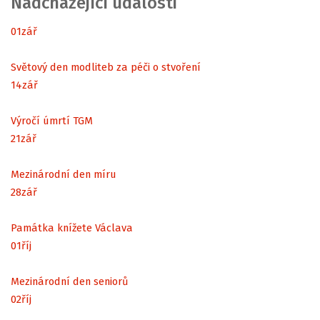
Nadcházející události
01
zář
Světový den modliteb za péči o stvoření
14
zář
Výročí úmrtí TGM
21
zář
Mezinárodní den míru
28
zář
Památka knížete Václava
01
říj
Mezinárodní den seniorů
02
říj