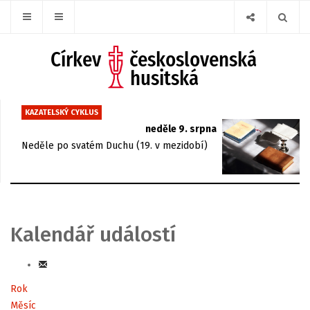
KAZATELSKÝ CYKLUS
neděle 9. srpna
Neděle po svatém Duchu (19. v mezidobí)
Kalendář událostí
Rok
Měsíc