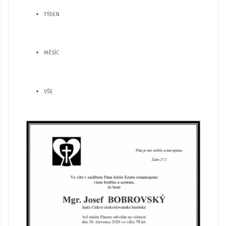
TÝDEN
MĚSÍC
VŠE