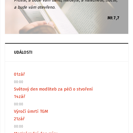
Proste, a bude vám dáno; hledejte, a naleznete; tlučte,
a bude vám otevřeno.
Mt 7,7
UDÁLOSTI
01
zář
00:00
Světový den modliteb za péči o stvoření
14
zář
00:00
Výročí úmrtí TGM
21
zář
00:00