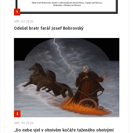
1
SRP, 03 2026
Odešel bratr farář Josef Bobrovský
2
SRP, 06 2026
„Do nebe vjel v ohnivém kočáře taženého ohnivými