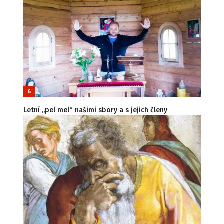
6
Letní „pel mel“ našimi sbory a s jejich členy