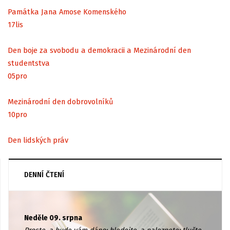
Památka Jana Amose Komenského
17
lis
Den boje za svobodu a demokracii a Mezinárodní den
studentstva
05
pro
Mezinárodní den dobrovolníků
10
pro
Den lidských práv
DENNÍ ČTENÍ
Neděle 09. srpna