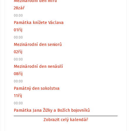
Mezinárodní den míru
28
zář
00:00
Památka knížete Václava
01
říj
00:00
Mezinárodní den seniorů
02
říj
00:00
Mezinárodní den nenásilí
08
říj
00:00
Památný den sokolstva
11
říj
00:00
Památka Jana Žižky a Božích bojovníků
Zobrazit celý kalendář