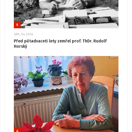
5
SRP, 04 2026
Před pětadvaceti lety zemřel prof. ThDr. Rudolf
Horský
6