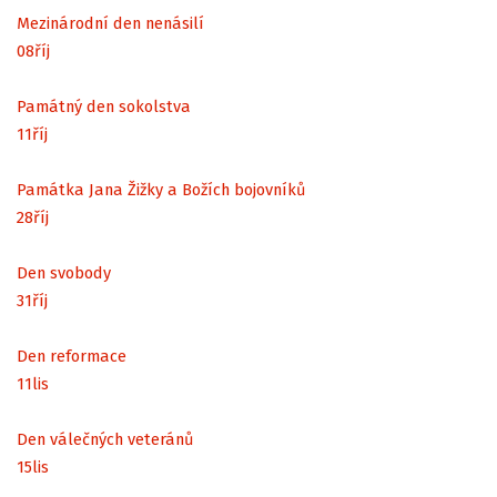
Mezinárodní den nenásilí
08
říj
Památný den sokolstva
11
říj
Památka Jana Žižky a Božích bojovníků
28
říj
Den svobody
31
říj
Den reformace
11
lis
Den válečných veteránů
15
lis