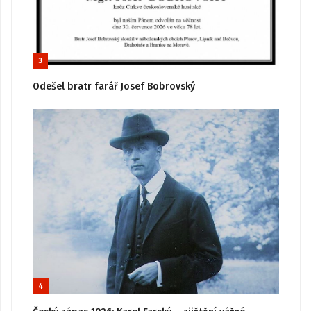
3
Odešel bratr farář Josef Bobrovský
4