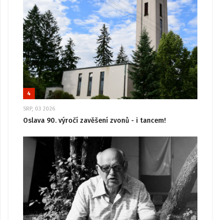
4
SRP, 03 2026
Oslava 90. výročí zavěšení zvonů - i tancem!