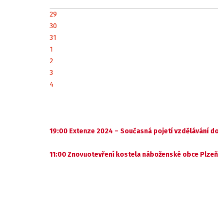
29
30
31
1
2
3
4
19:00 Extenze 2024 – Současná pojetí vzdělávání d
11:00 Znovuotevření kostela náboženské obce Plzeň