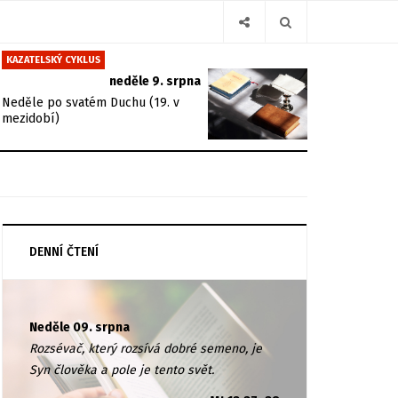
KAZATELSKÝ CYKLUS
neděle 9. srpna
Neděle po svatém Duchu (19. v
mezidobí)
DENNÍ ČTENÍ
Neděle 09. srpna
Rozsévač, který rozsívá dobré semeno, je
Syn člověka a pole je tento svět.