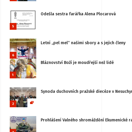
Odešla sestra farářka Alena Plocarová
5
Letní „pel mel“ našimi sbory a s jejich členy
6
Bláznovství Boží je moudřejší než lidé
1
Synoda duchovních pražské diecéze v Nesuchy
2
Prohlášení Valného shromáždění Ekumenické rady