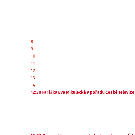
8
9
10
11
12
13
14
12:30 Farářka Eva Mikulecká v pořadu České televi