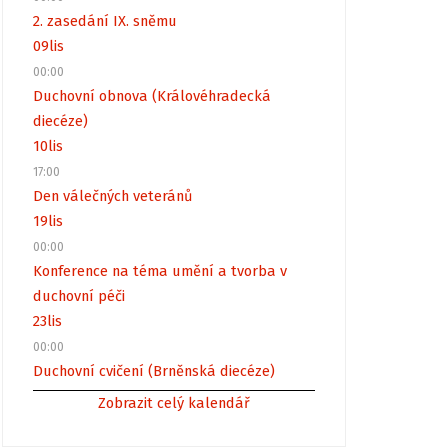
2. zasedání IX. sněmu
09
lis
00:00
Duchovní obnova (Královéhradecká
diecéze)
10
lis
17:00
Den válečných veteránů
19
lis
00:00
Konference na téma umění a tvorba v
duchovní péči
23
lis
00:00
Duchovní cvičení (Brněnská diecéze)
Zobrazit celý kalendář