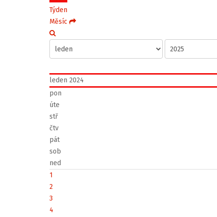
Týden
Měsíc
leden 2024
pon
úte
stř
čtv
pát
sob
ned
1
2
3
4