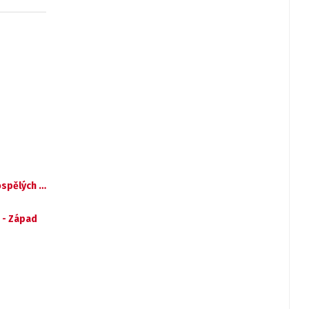
ospělých …
 - Západ