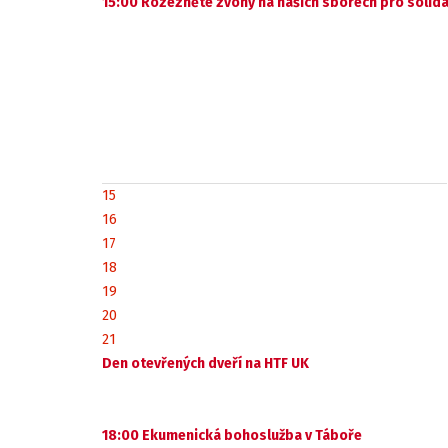
15:00 Rozezněte zvony na našich sborech pro solida
15
16
17
18
19
20
21
Den otevřených dveří na HTF UK
18:00 Ekumenická bohoslužba v Táboře