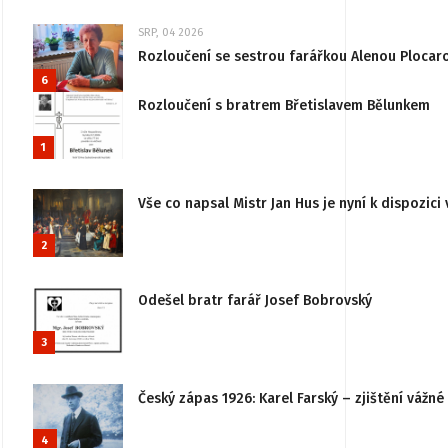
SRP, 04 2026
Rozloučení se sestrou farářkou Alenou Plocar
6
Rozloučení s bratrem Břetislavem Bělunkem
1
Vše co napsal Mistr Jan Hus je nyní k dispozici 
2
Odešel bratr farář Josef Bobrovský
3
Český zápas 1926: Karel Farský – zjištění vážn
4