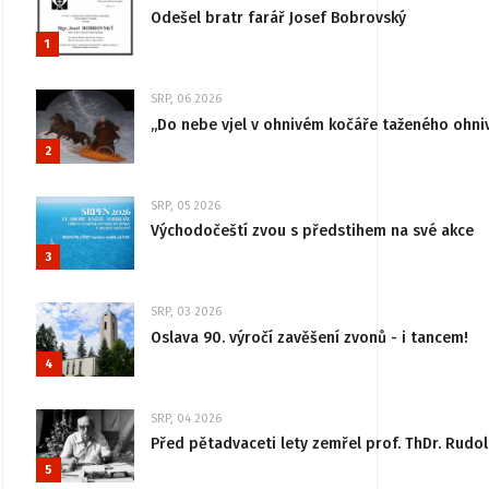
Odešel bratr farář Josef Bobrovský
1
SRP, 06 2026
„Do nebe vjel v ohnivém kočáře taženého ohni
2
SRP, 05 2026
Východočeští zvou s předstihem na své akce
3
SRP, 03 2026
Oslava 90. výročí zavěšení zvonů - i tancem!
4
SRP, 04 2026
Před pětadvaceti lety zemřel prof. ThDr. Rudo
5