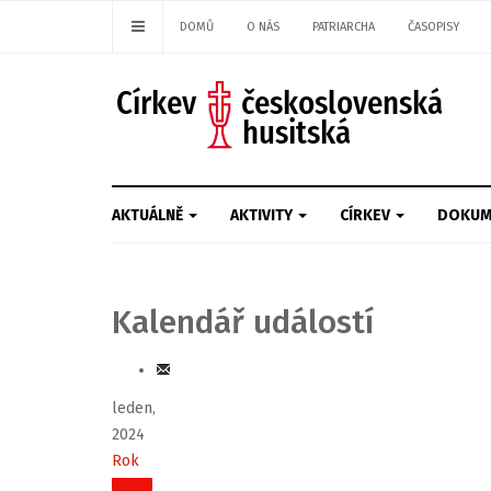
DOMŮ
O NÁS
PATRIARCHA
ČASOPISY
AKTUÁLNĚ
AKTIVITY
CÍRKEV
DOKUM
Kalendář událostí
leden,
2024
Rok
Měsíc