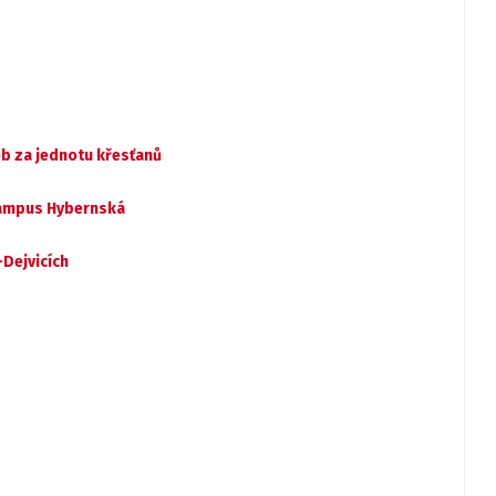
b za jednotu křesťanů
 Kampus Hybernská
Dejvicích