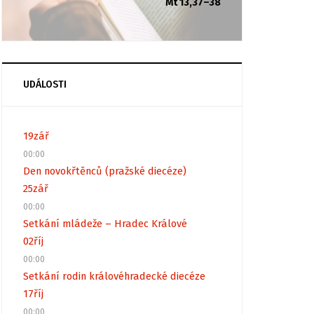
Mt 13,37–38
UDÁLOSTI
19
zář
00:00
Den novokřtěnců (pražské diecéze)
25
zář
00:00
Setkání mládeže – Hradec Králové
02
říj
00:00
Setkání rodin královéhradecké diecéze
17
říj
00:00