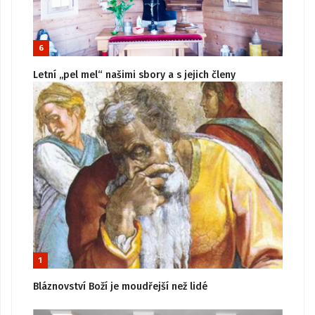
6
Letní „pel mel“ našimi sbory a s jejich členy
1
Bláznovství Boží je moudřejší než lidé