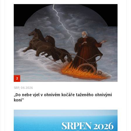
2
SRP, 06 2026
„Do nebe vjel v ohnivém kočáře taženého ohnivými
koni“