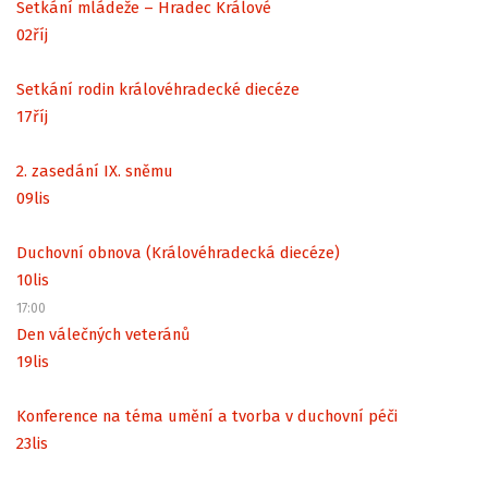
Setkání mládeže – Hradec Králové
02
říj
Setkání rodin královéhradecké diecéze
17
říj
2. zasedání IX. sněmu
09
lis
Duchovní obnova (Královéhradecká diecéze)
10
lis
17:00
Den válečných veteránů
19
lis
Konference na téma umění a tvorba v duchovní péči
23
lis