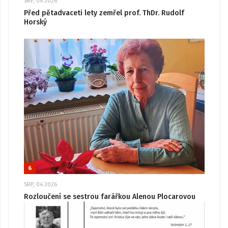
SRP, 04 2026
Před pětadvaceti lety zemřel prof. ThDr. Rudolf
Horský
6
SRP, 04 2026
Rozloučení se sestrou farářkou Alenou Plocarovou