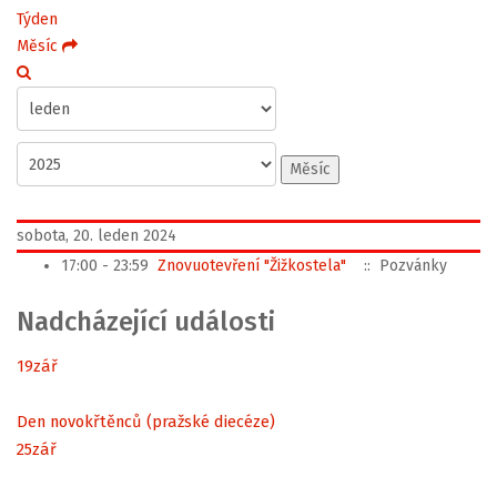
Týden
Měsíc
Měsíc
sobota, 20. leden 2024
17:00 - 23:59
Znovuotevření "Žižkostela"
:: Pozvánky
Nadcházející události
19
zář
Den novokřtěnců (pražské diecéze)
25
zář