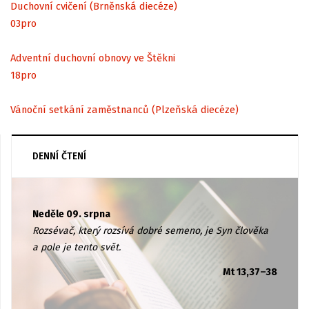
Duchovní cvičení (Brněnská diecéze)
03
pro
Adventní duchovní obnovy ve Štěkni
18
pro
Vánoční setkání zaměstnanců (Plzeňská diecéze)
DENNÍ ČTENÍ
Neděle 09. srpna
Rozsévač, který rozsívá dobré semeno, je Syn člověka
a pole je tento svět.
Mt 13,37–38