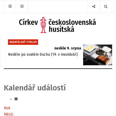
KAZATELSKÝ CYKLUS
neděle 9. srpna
Neděle po svatém Duchu (19. v mezidobí)
Kalendář událostí
Rok
Měsíc