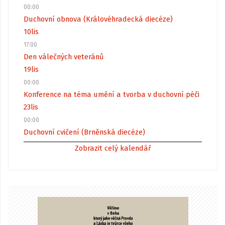
00:00
Duchovní obnova (Královéhradecká diecéze)
10
lis
17:00
Den válečných veteránů
19
lis
00:00
Konference na téma umění a tvorba v duchovní péči
23
lis
00:00
Duchovní cvičení (Brněnská diecéze)
Zobrazit celý kalendář