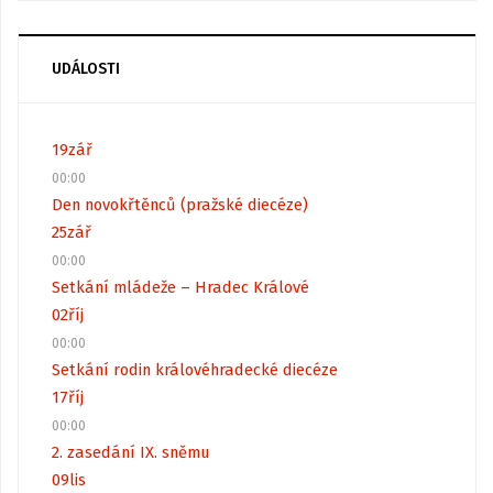
UDÁLOSTI
19
zář
00:00
Den novokřtěnců (pražské diecéze)
25
zář
00:00
Setkání mládeže – Hradec Králové
02
říj
00:00
Setkání rodin královéhradecké diecéze
17
říj
00:00
2. zasedání IX. sněmu
09
lis