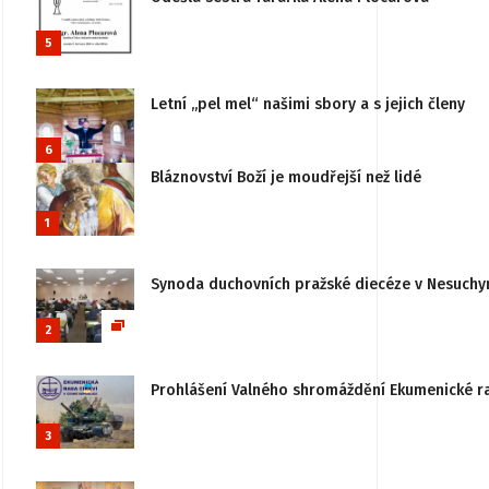
5
Letní „pel mel“ našimi sbory a s jejich členy
6
Bláznovství Boží je moudřejší než lidé
1
Synoda duchovních pražské diecéze v Nesuchy
2
Prohlášení Valného shromáždění Ekumenické rady
3