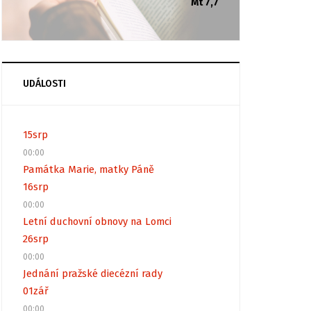
Mt 7,7
UDÁLOSTI
15
srp
00:00
Památka Marie, matky Páně
16
srp
00:00
Letní duchovní obnovy na Lomci
26
srp
00:00
Jednání pražské diecézní rady
01
zář
00:00