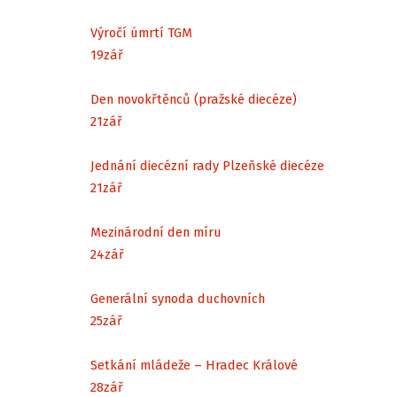
Výročí úmrtí TGM
19
zář
Den novokřtěnců (pražské diecéze)
21
zář
Jednání diecézní rady Plzeňské diecéze
21
zář
Mezinárodní den míru
24
zář
Generální synoda duchovních
25
zář
Setkání mládeže – Hradec Králové
28
zář