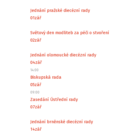
Jednání pražské diecézní rady
01
zář
Světový den modliteb za péči o stvoření
02
zář
Jednání olomoucké diecézní rady
04
zář
14:00
Biskupská rada
05
zář
09:00
Zasedání Ústřední rady
07
zář
Jednání brněnské diecézní rady
14
zář