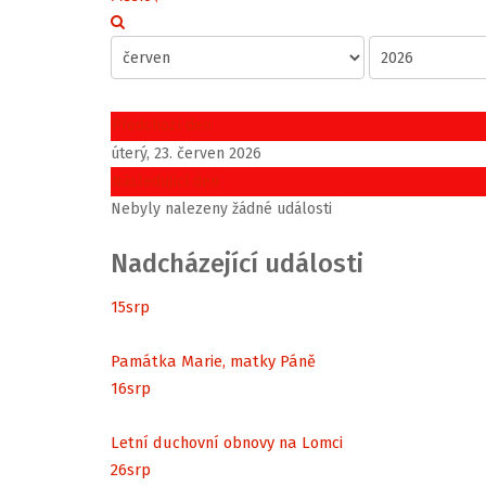
Předchozí den
úterý, 23. červen 2026
Následující den
Nebyly nalezeny žádné události
Nadcházející události
15
srp
Památka Marie, matky Páně
16
srp
Letní duchovní obnovy na Lomci
26
srp