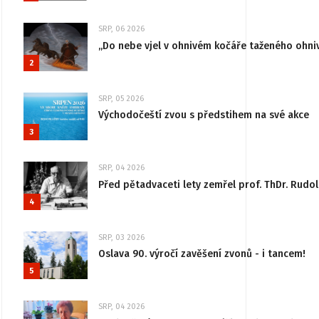
SRP, 06 2026
„Do nebe vjel v ohnivém kočáře taženého ohni
2
SRP, 05 2026
Východočeští zvou s předstihem na své akce
3
SRP, 04 2026
Před pětadvaceti lety zemřel prof. ThDr. Rudo
4
SRP, 03 2026
Oslava 90. výročí zavěšení zvonů - i tancem!
5
SRP, 04 2026