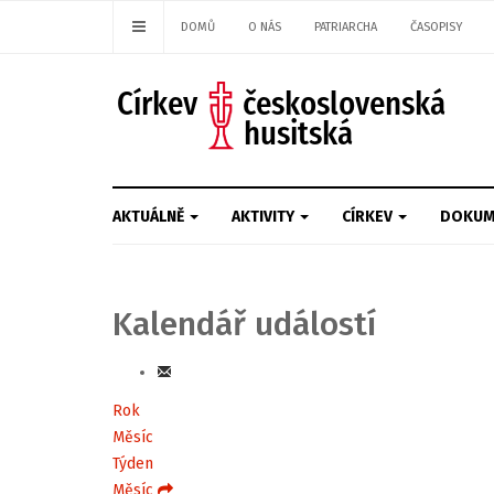
DOMŮ
O NÁS
PATRIARCHA
ČASOPISY
AKTUÁLNĚ
AKTIVITY
CÍRKEV
DOKUM
Kalendář událostí
Rok
Měsíc
Týden
Měsíc