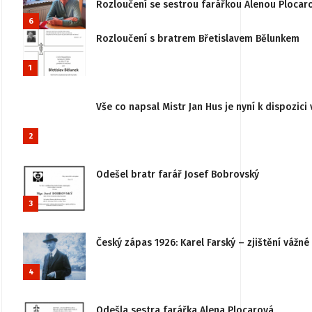
Rozloučení se sestrou farářkou Alenou Plocar
6
Rozloučení s bratrem Břetislavem Bělunkem
1
Vše co napsal Mistr Jan Hus je nyní k dispozici 
2
Odešel bratr farář Josef Bobrovský
3
Český zápas 1926: Karel Farský – zjištění vážn
4
Odešla sestra farářka Alena Plocarová