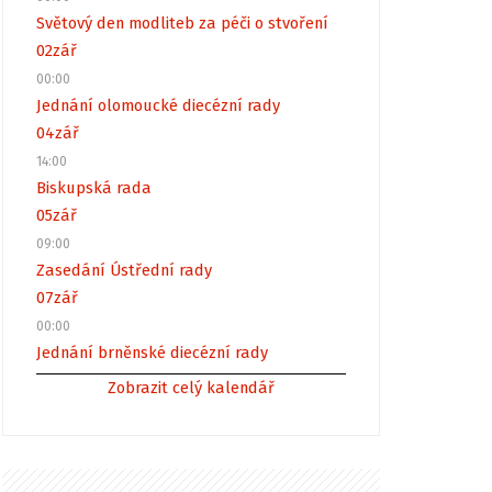
Světový den modliteb za péči o stvoření
02
zář
00:00
Jednání olomoucké diecézní rady
04
zář
14:00
Biskupská rada
05
zář
09:00
Zasedání Ústřední rady
07
zář
00:00
Jednání brněnské diecézní rady
Zobrazit celý kalendář