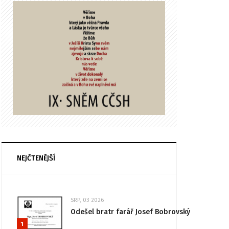
NEJČTENĚJŠÍ
SRP, 03 2026
Odešel bratr farář Josef Bobrovský
1