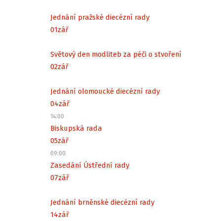
Jednání pražské diecézní rady
01
zář
Světový den modliteb za péči o stvoření
02
zář
Jednání olomoucké diecézní rady
04
zář
14:00
Biskupská rada
05
zář
09:00
Zasedání Ústřední rady
07
zář
Jednání brněnské diecézní rady
14
zář