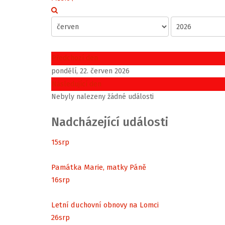
Předchozí den
pondělí, 22. červen 2026
Následující den
Nebyly nalezeny žádné události
Nadcházející události
15
srp
Památka Marie, matky Páně
16
srp
Letní duchovní obnovy na Lomci
26
srp