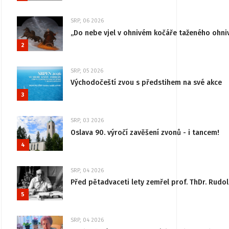
SRP, 06 2026
„Do nebe vjel v ohnivém kočáře taženého ohni
2
SRP, 05 2026
Východočeští zvou s předstihem na své akce
3
SRP, 03 2026
Oslava 90. výročí zavěšení zvonů - i tancem!
4
SRP, 04 2026
Před pětadvaceti lety zemřel prof. ThDr. Rudo
5
SRP, 04 2026