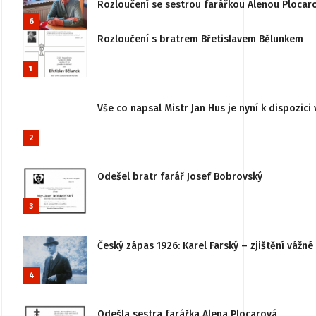
Rozloučení se sestrou farářkou Alenou Plocar
6
Rozloučení s bratrem Břetislavem Bělunkem
1
Vše co napsal Mistr Jan Hus je nyní k dispozici 
2
Odešel bratr farář Josef Bobrovský
3
Český zápas 1926: Karel Farský – zjištění vážn
4
Odešla sestra farářka Alena Plocarová