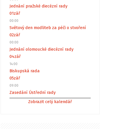
Jednání pražské diecézní rady
01
zář
00:00
Světový den modliteb za péči o stvoření
02
zář
00:00
Jednání olomoucké diecézní rady
04
zář
14:00
Biskupská rada
05
zář
09:00
Zasedání Ústřední rady
Zobrazit celý kalendář