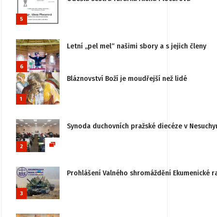
5
Letní „pel mel“ našimi sbory a s jejich členy
6
Bláznovství Boží je moudřejší než lidé
1
Synoda duchovních pražské diecéze v Nesuchy
2
Prohlášení Valného shromáždění Ekumenické rady
3