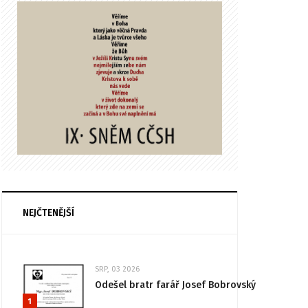
NEJČTENĚJŠÍ
SRP, 03 2026
Odešel bratr farář Josef Bobrovský
1