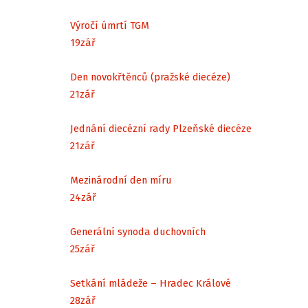
Výročí úmrtí TGM
19
zář
Den novokřtěnců (pražské diecéze)
21
zář
Jednání diecézní rady Plzeňské diecéze
21
zář
Mezinárodní den míru
24
zář
Generální synoda duchovních
25
zář
Setkání mládeže – Hradec Králové
28
zář