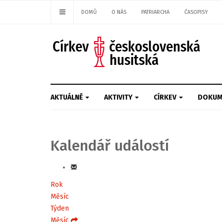
DOMŮ
O NÁS
PATRIARCHA
ČASOPISY
AKTUÁLNĚ
AKTIVITY
CÍRKEV
DOKUM
Kalendář událostí
Rok
Měsíc
Týden
Měsíc