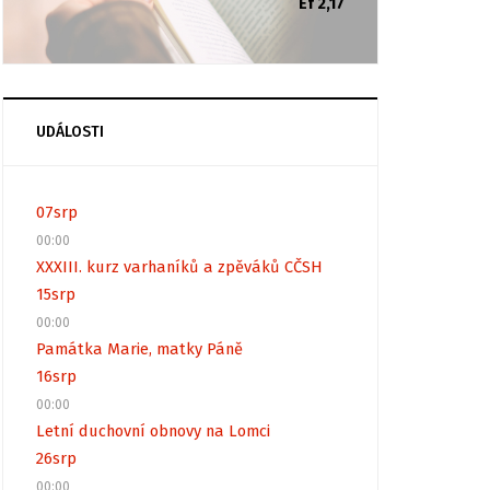
Ef 2,17
UDÁLOSTI
07
srp
00:00
XXXIII. kurz varhaníků a zpěváků CČSH
15
srp
00:00
Památka Marie, matky Páně
16
srp
00:00
Letní duchovní obnovy na Lomci
26
srp
00:00