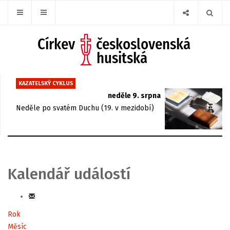
KAZATELSKÝ CYKLUS
neděle 9. srpna
Neděle po svatém Duchu (19. v mezidobí)
Kalendář událostí
Rok
Měsíc