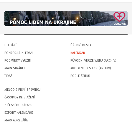
HLEDÁNÍ
ÚŘEDNÍ DESKA
POKROČILÉ HLEDÁNÍ
KALENDÁŘ
PODMÍNKY VYUŽITÍ
PŮVODNÍ VERZE WEBU (ARCHIV)
MAPA STRÁNEK
AKTUALNE.CCSH.CZ (ARCHIV)
TIRÁŽ
PODLE ŠTÍTKŮ
MELODIE PÍSNÍ ZPĚVNÍKU
ČASOPISY KE STAŽENÍ
Z ČESKÉHO ZÁPASU
EXPORT KALENDÁŘE
MAPA ADRESÁŘE