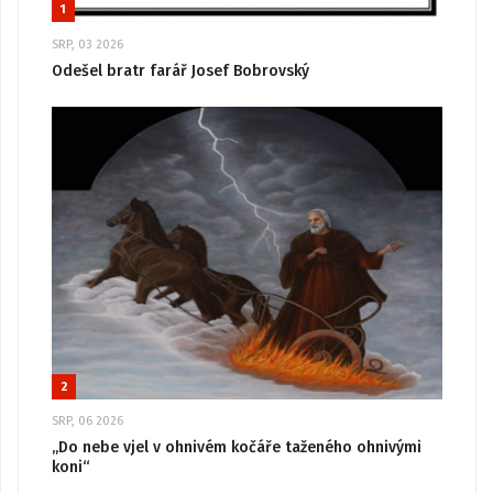
1
SRP, 03 2026
Odešel bratr farář Josef Bobrovský
2
SRP, 06 2026
„Do nebe vjel v ohnivém kočáře taženého ohnivými
koni“