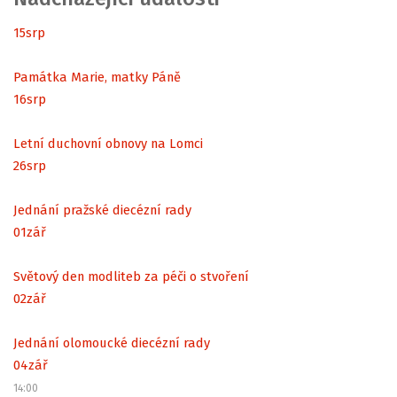
15
srp
Památka Marie, matky Páně
16
srp
Letní duchovní obnovy na Lomci
26
srp
Jednání pražské diecézní rady
01
zář
Světový den modliteb za péči o stvoření
02
zář
Jednání olomoucké diecézní rady
04
zář
14:00