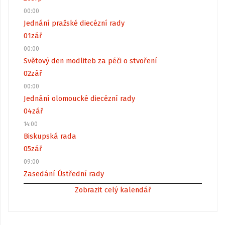
00:00
Jednání pražské diecézní rady
01
zář
00:00
Světový den modliteb za péči o stvoření
02
zář
00:00
Jednání olomoucké diecézní rady
04
zář
14:00
Biskupská rada
05
zář
09:00
Zasedání Ústřední rady
Zobrazit celý kalendář