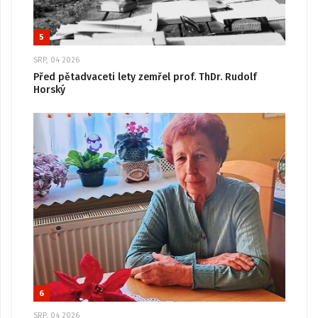
5
SRP, 04 2026
Před pětadvaceti lety zemřel prof. ThDr. Rudolf
Horský
6
SRP, 04 2026