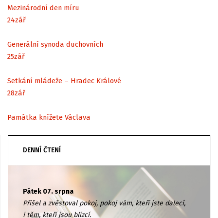
Mezinárodní den míru
24
zář
Generální synoda duchovních
25
zář
Setkání mládeže – Hradec Králové
28
zář
Památka knížete Václava
DENNÍ ČTENÍ
Pátek 07. srpna
Přišel a zvěstoval pokoj, pokoj vám, kteří jste dalecí,
i těm, kteří jsou blízcí.