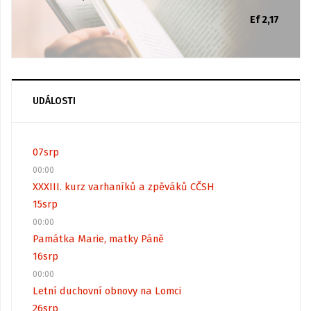
Ef 2,17
UDÁLOSTI
07
srp
00:00
XXXIII. kurz varhaníků a zpěváků CČSH
15
srp
00:00
Památka Marie, matky Páně
16
srp
00:00
Letní duchovní obnovy na Lomci
26
srp