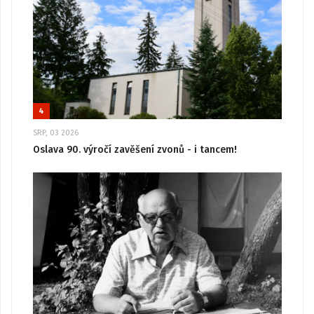
4
SRP, 03 2026
Oslava 90. výročí zavěšení zvonů - i tancem!