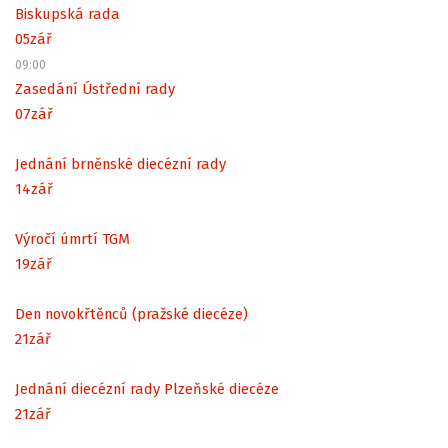
Biskupská rada
05
zář
09:00
Zasedání Ústřední rady
07
zář
Jednání brněnské diecézní rady
14
zář
Výročí úmrtí TGM
19
zář
Den novokřtěnců (pražské diecéze)
21
zář
Jednání diecézní rady Plzeňské diecéze
21
zář