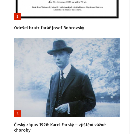
3
Odešel bratr farář Josef Bobrovský
4
Český zápas 1926: Karel Farský – zjištění vážné
choroby