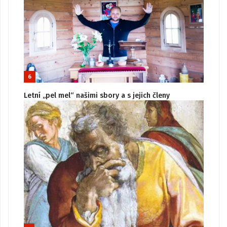
6
Letní „pel mel“ našimi sbory a s jejich členy