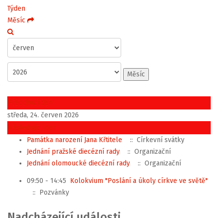
Týden
Měsíc
Měsíc
Předchozí den
středa, 24. červen 2026
Následující den
Památka narození Jana Křtitele
:: Církevní svátky
Jednání pražské diecézní rady
:: Organizační
Jednání olomoucké diecézní rady
:: Organizační
09:50 - 14:45
Kolokvium "Poslání a úkoly církve ve světě"
:: Pozvánky
Nadcházející události