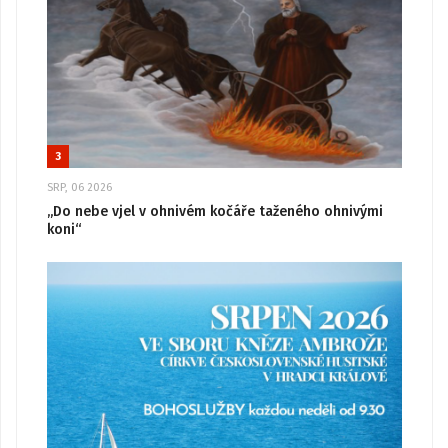
3
SRP, 06 2026
„Do nebe vjel v ohnivém kočáře taženého ohnivými
koni“