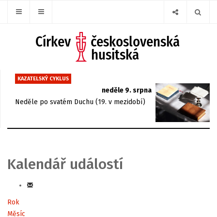
KAZATELSKÝ CYKLUS
neděle 9. srpna
Neděle po svatém Duchu (19. v mezidobí)
Kalendář událostí
Rok
Měsíc