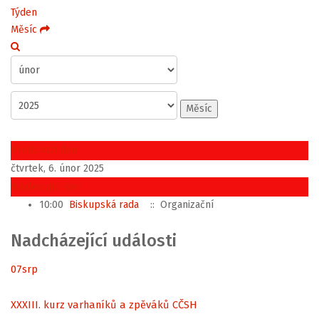
Týden
Měsíc
Měsíc
Předchozí den
čtvrtek, 6. únor 2025
Následující den
10:00
Biskupská rada
:: Organizační
Nadcházející události
07
srp
XXXIII. kurz varhaníků a zpěváků CČSH