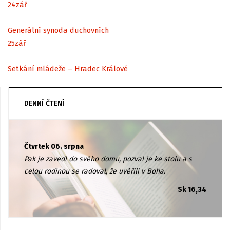
24
zář
Generální synoda duchovních
25
zář
Setkání mládeže – Hradec Králové
DENNÍ ČTENÍ
Čtvrtek 06. srpna
Pak je zavedl do svého domu, pozval je ke stolu a s
celou rodinou se radoval, že uvěřili v Boha.
Sk 16,34