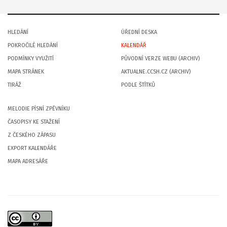
HLEDÁNÍ
ÚŘEDNÍ DESKA
POKROČILÉ HLEDÁNÍ
KALENDÁŘ
PODMÍNKY VYUŽITÍ
PŮVODNÍ VERZE WEBU (ARCHIV)
MAPA STRÁNEK
AKTUALNE.CCSH.CZ (ARCHIV)
TIRÁŽ
PODLE ŠTÍTKŮ
MELODIE PÍSNÍ ZPĚVNÍKU
ČASOPISY KE STAŽENÍ
Z ČESKÉHO ZÁPASU
EXPORT KALENDÁŘE
MAPA ADRESÁŘE