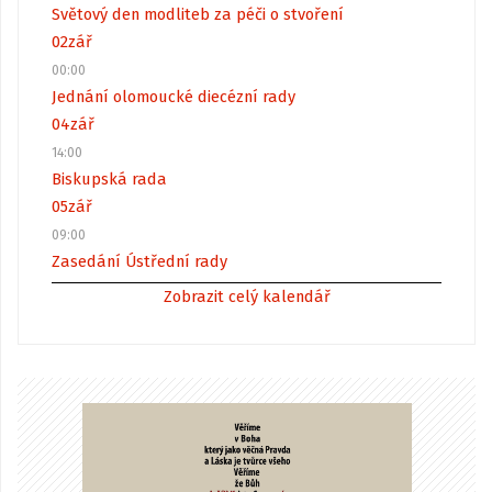
Světový den modliteb za péči o stvoření
02
zář
00:00
Jednání olomoucké diecézní rady
04
zář
14:00
Biskupská rada
05
zář
09:00
Zasedání Ústřední rady
Zobrazit celý kalendář