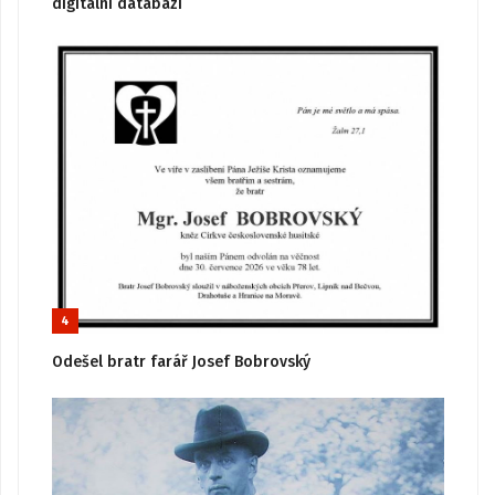
digitální databázi
4
Odešel bratr farář Josef Bobrovský