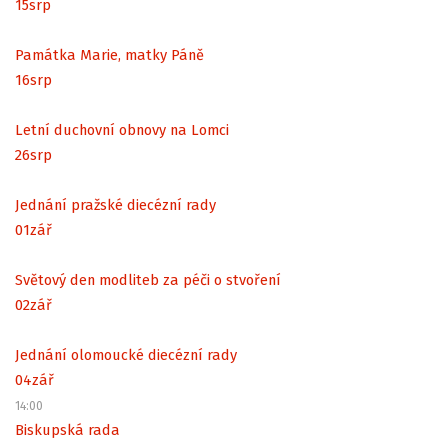
15
srp
Památka Marie, matky Páně
16
srp
Letní duchovní obnovy na Lomci
26
srp
Jednání pražské diecézní rady
01
zář
Světový den modliteb za péči o stvoření
02
zář
Jednání olomoucké diecézní rady
04
zář
14:00
Biskupská rada