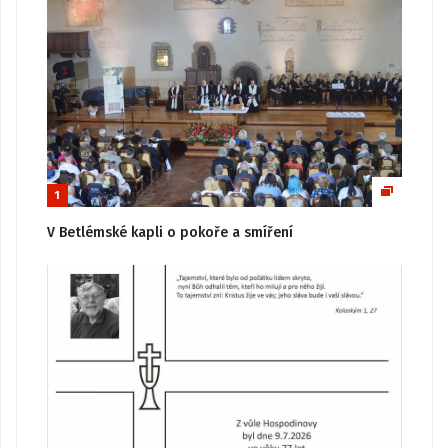
1
V Betlémské kapli o pokoře a smíření