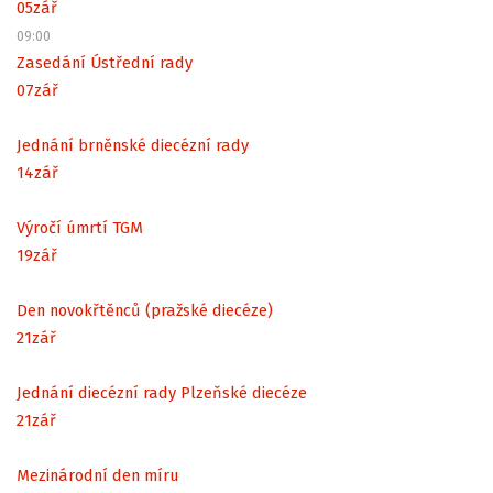
05
zář
09:00
Zasedání Ústřední rady
07
zář
Jednání brněnské diecézní rady
14
zář
Výročí úmrtí TGM
19
zář
Den novokřtěnců (pražské diecéze)
21
zář
Jednání diecézní rady Plzeňské diecéze
21
zář
Mezinárodní den míru