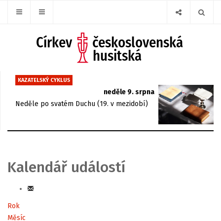
KAZATELSKÝ CYKLUS
neděle 9. srpna
Neděle po svatém Duchu (19. v mezidobí)
Kalendář událostí
Rok
Měsíc