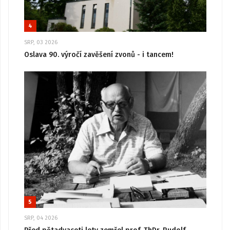
4
SRP, 03 2026
Oslava 90. výročí zavěšení zvonů - i tancem!
5
SRP, 04 2026