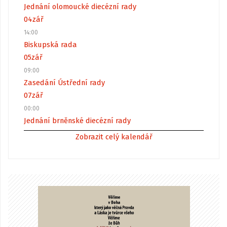
Jednání olomoucké diecézní rady
04
zář
14:00
Biskupská rada
05
zář
09:00
Zasedání Ústřední rady
07
zář
00:00
Jednání brněnské diecézní rady
Zobrazit celý kalendář