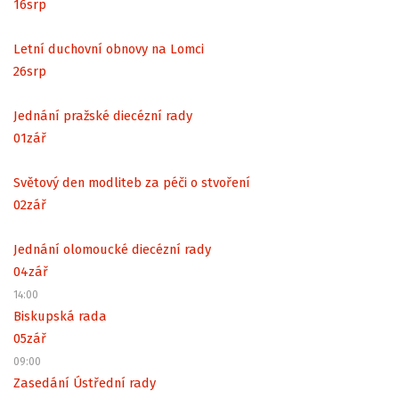
16
srp
Letní duchovní obnovy na Lomci
26
srp
Jednání pražské diecézní rady
01
zář
Světový den modliteb za péči o stvoření
02
zář
Jednání olomoucké diecézní rady
04
zář
14:00
Biskupská rada
05
zář
09:00
Zasedání Ústřední rady