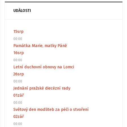
UDÁLOSTI
15
srp
00:00
Památka Marie, matky Páně
16
srp
00:00
Letní duchovní obnovy na Lomci
26
srp
00:00
Jednání pražské diecézní rady
01
zář
00:00
Světový den modliteb za péči o stvoření
02
zář
00:00