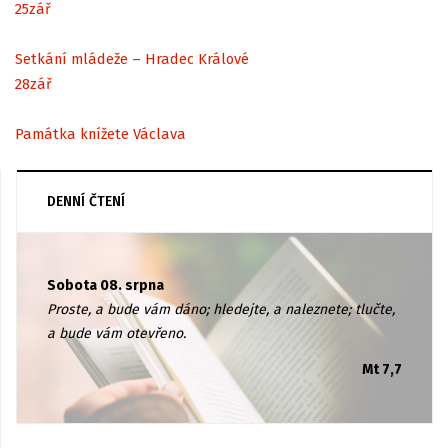
25
zář
Setkání mládeže – Hradec Králové
28
zář
Památka knížete Václava
DENNÍ ČTENÍ
Sobota 08. srpna
Proste, a bude vám dáno; hledejte, a naleznete; tlučte,
a bude vám otevřeno.
Mt 7,7