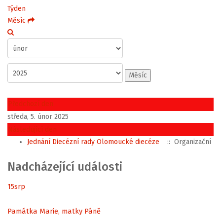
Týden
Měsíc
Měsíc
Předchozí den
středa, 5. únor 2025
Následující den
Jednání Diecézní rady Olomoucké diecéze
:: Organizační
Nadcházející události
15
srp
Památka Marie, matky Páně