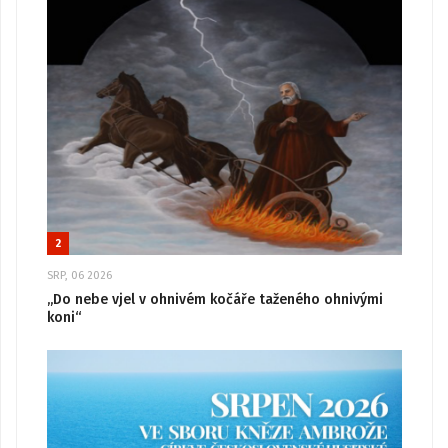
2
SRP, 06 2026
„Do nebe vjel v ohnivém kočáře taženého ohnivými
koni“