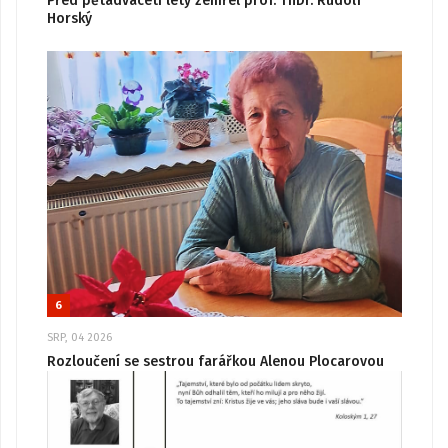
Před pětadvaceti lety zemřel prof. ThDr. Rudolf
Horský
6
SRP, 04 2026
Rozloučení se sestrou farářkou Alenou Plocarovou