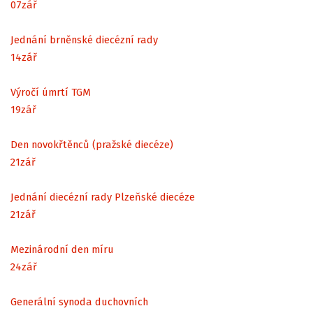
07
zář
Jednání brněnské diecézní rady
14
zář
Výročí úmrtí TGM
19
zář
Den novokřtěnců (pražské diecéze)
21
zář
Jednání diecézní rady Plzeňské diecéze
21
zář
Mezinárodní den míru
24
zář
Generální synoda duchovních