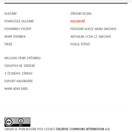
HLEDÁNÍ
ÚŘEDNÍ DESKA
POKROČILÉ HLEDÁNÍ
KALENDÁŘ
PODMÍNKY VYUŽITÍ
PŮVODNÍ VERZE WEBU (ARCHIV)
MAPA STRÁNEK
AKTUALNE.CCSH.CZ (ARCHIV)
TIRÁŽ
PODLE ŠTÍTKŮ
MELODIE PÍSNÍ ZPĚVNÍKU
ČASOPISY KE STAŽENÍ
Z ČESKÉHO ZÁPASU
EXPORT KALENDÁŘE
MAPA ADRESÁŘE
OBSAH JE PUBLIKOVÁN POD LICENCÍ
CREATIVE COMMONS ATTRIBUTION 4.0