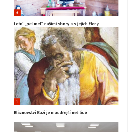
6
Letní „pel mel“ našimi sbory a s jejich členy
1
Bláznovství Boží je moudřejší než lidé