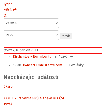
Týden
Měsíc
Měsíc
čtvrtek, 8. červen 2023
Kirchentag v Norimberku
:: Pozvánky
19:00
Koncert Trhni si smyčcem
:: Pozvánky
Nadcházející události
07
srp
XXXIII. kurz varhaníků a zpěváků CČSH
19
zář