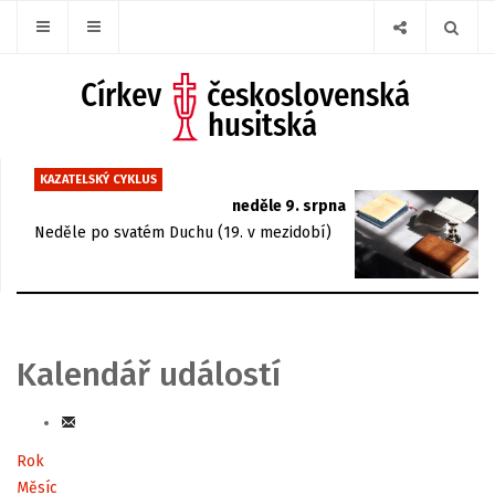
KAZATELSKÝ CYKLUS
neděle 9. srpna
Neděle po svatém Duchu (19. v mezidobí)
Kalendář událostí
Rok
Měsíc