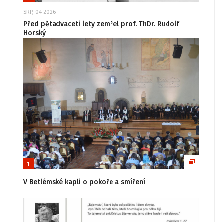
SRP, 04 2026
Před pětadvaceti lety zemřel prof. ThDr. Rudolf
Horský
1
V Betlémské kapli o pokoře a smíření