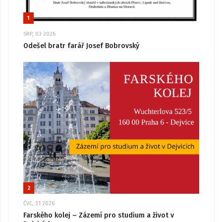
1
SRP, 03 2026
Odešel bratr farář Josef Bobrovský
2
ČVC, 31 2026
Farského kolej – Zázemí pro studium a život v