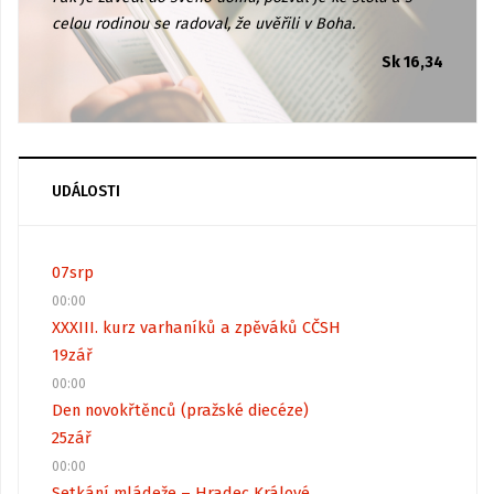
celou rodinou se radoval, že uvěřili v Boha.
Sk 16,34
UDÁLOSTI
07
srp
00:00
XXXIII. kurz varhaníků a zpěváků CČSH
19
zář
00:00
Den novokřtěnců (pražské diecéze)
25
zář
00:00
Setkání mládeže – Hradec Králové