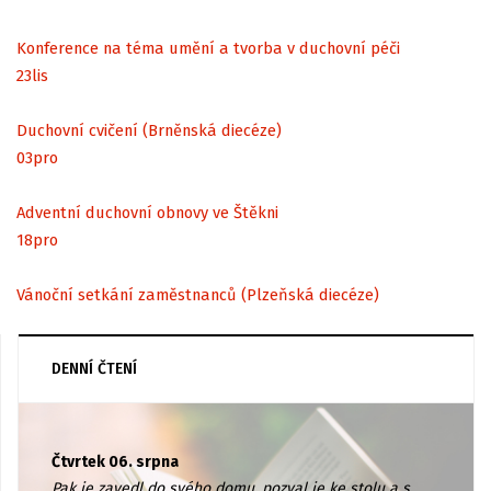
Konference na téma umění a tvorba v duchovní péči
23
lis
Duchovní cvičení (Brněnská diecéze)
03
pro
Adventní duchovní obnovy ve Štěkni
18
pro
Vánoční setkání zaměstnanců (Plzeňská diecéze)
DENNÍ ČTENÍ
Čtvrtek 06. srpna
Pak je zavedl do svého domu, pozval je ke stolu a s