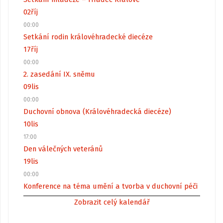
02
říj
00:00
Setkání rodin královéhradecké diecéze
17
říj
00:00
2. zasedání IX. sněmu
09
lis
00:00
Duchovní obnova (Královéhradecká diecéze)
10
lis
17:00
Den válečných veteránů
19
lis
00:00
Konference na téma umění a tvorba v duchovní péči
Zobrazit celý kalendář