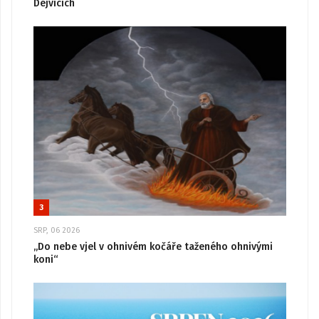
Dejvicích
3
SRP, 06 2026
„Do nebe vjel v ohnivém kočáře taženého ohnivými
koni“