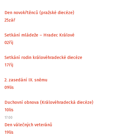
Den novokřtěnců (pražské diecéze)
25
zář
Setkání mládeže – Hradec Králové
02
říj
Setkání rodin královéhradecké diecéze
17
říj
2. zasedání IX. sněmu
09
lis
Duchovní obnova (Královéhradecká diecéze)
10
lis
17:00
Den válečných veteránů
19
lis