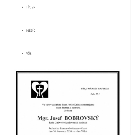
TÝDEN
MĚSÍC
VŠE