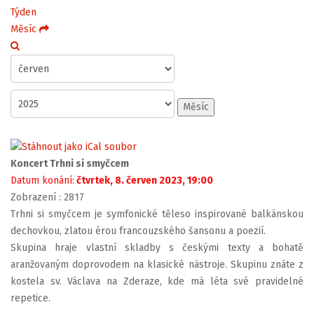
Týden
Měsíc
Měsíc
Koncert Trhni si smyčcem
Datum konání:
čtvrtek, 8. červen 2023, 19:00
Zobrazení
: 2817
Trhni si smyčcem je symfonické těleso inspirované balkánskou
dechovkou, zlatou érou francouzského šansonu a poezií.
Skupina hraje vlastní skladby s českými texty a bohatě
aranžovaným doprovodem na klasické nástroje. Skupinu znáte z
kostela sv. Václava na Zderaze, kde má léta své pravidelné
repetice.