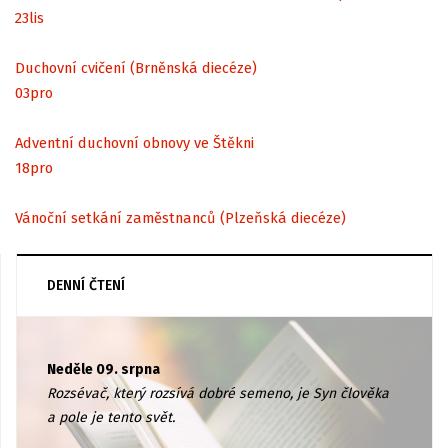
23
lis
Duchovní cvičení (Brněnská diecéze)
03
pro
Adventní duchovní obnovy ve Štěkni
18
pro
Vánoční setkání zaměstnanců (Plzeňská diecéze)
DENNÍ ČTENÍ
Neděle 09. srpna
Rozsévač, který rozsívá dobré semeno, je Syn člověka
a pole je tento svět.