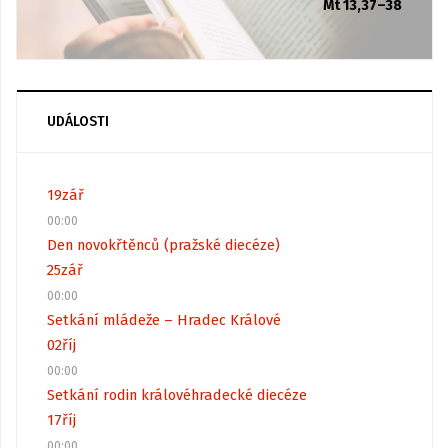
Mt 13,37–38
UDÁLOSTI
19
zář
00:00
Den novokřtěnců (pražské diecéze)
25
zář
00:00
Setkání mládeže – Hradec Králové
02
říj
00:00
Setkání rodin královéhradecké diecéze
17
říj
00:00