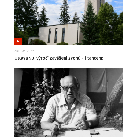
4
SRP, 03 2026
Oslava 90. výročí zavěšení zvonů - i tancem!