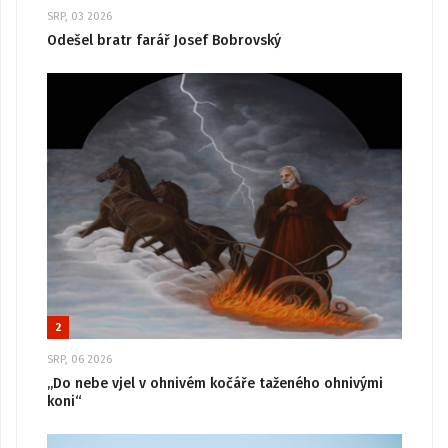
SRP, 03 2026
Odešel bratr farář Josef Bobrovský
2
SRP, 06 2026
„Do nebe vjel v ohnivém kočáře taženého ohnivými
koni“