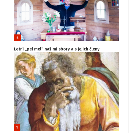
6
Letní „pel mel“ našimi sbory a s jejich členy
1