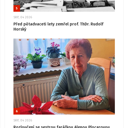
5
SRP, 04 2026
Před pětadvaceti lety zemřel prof. ThDr. Rudolf
Horský
6
SRP, 04 2026
Rozloučení se sestrou farářkou Alenou Plocarovou