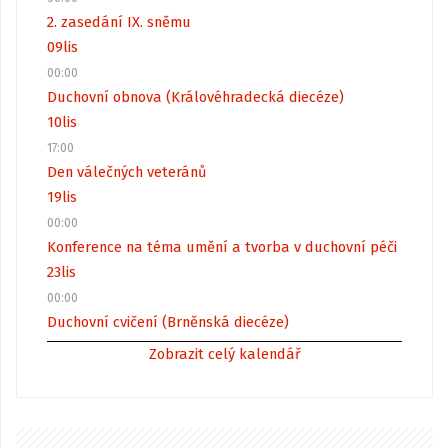
2. zasedání IX. sněmu
09
lis
00:00
Duchovní obnova (Královéhradecká diecéze)
10
lis
17:00
Den válečných veteránů
19
lis
00:00
Konference na téma umění a tvorba v duchovní péči
23
lis
00:00
Duchovní cvičení (Brněnská diecéze)
Zobrazit celý kalendář