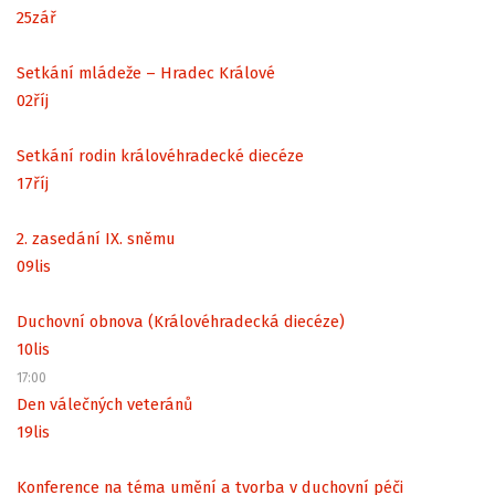
25
zář
Setkání mládeže – Hradec Králové
02
říj
Setkání rodin královéhradecké diecéze
17
říj
2. zasedání IX. sněmu
09
lis
Duchovní obnova (Královéhradecká diecéze)
10
lis
17:00
Den válečných veteránů
19
lis
Konference na téma umění a tvorba v duchovní péči