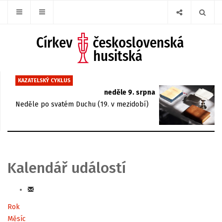
KAZATELSKÝ CYKLUS
neděle 9. srpna
Neděle po svatém Duchu (19. v mezidobí)
Kalendář událostí
Rok
Měsíc