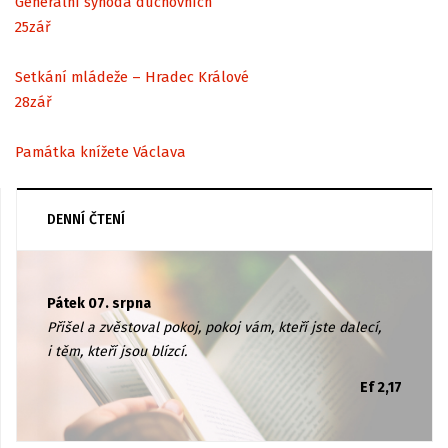
Generální synoda duchovních
25
zář
Setkání mládeže – Hradec Králové
28
zář
Památka knížete Václava
DENNÍ ČTENÍ
Pátek 07. srpna
Přišel a zvěstoval pokoj, pokoj vám, kteří jste dalecí,
i těm, kteří jsou blízcí.
Ef 2,17