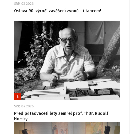
SRP, 03 2026
Oslava 90. výročí zavěšení zvonů - i tancem!
6
SRP, 04 2026
Před pětadvaceti lety zemřel prof. ThDr. Rudolf
Horský