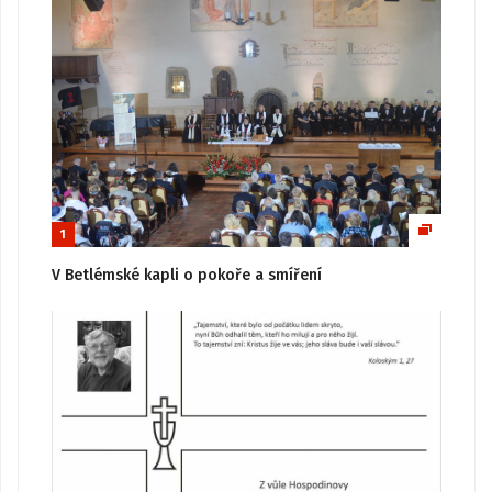
1
V Betlémské kapli o pokoře a smíření