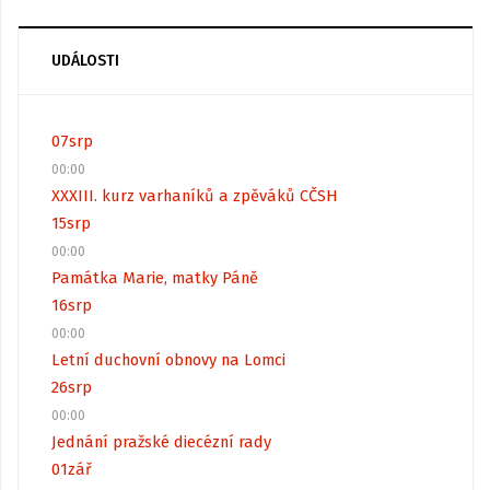
UDÁLOSTI
07
srp
00:00
XXXIII. kurz varhaníků a zpěváků CČSH
15
srp
00:00
Památka Marie, matky Páně
16
srp
00:00
Letní duchovní obnovy na Lomci
26
srp
00:00
Jednání pražské diecézní rady
01
zář