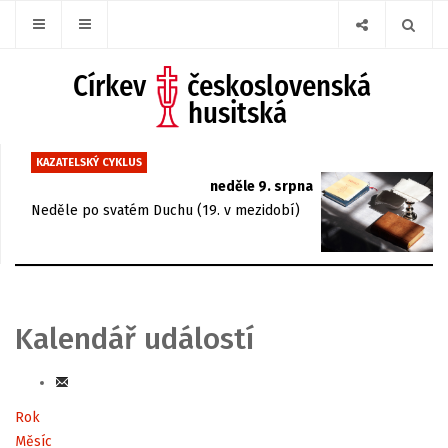
KAZATELSKÝ CYKLUS
neděle 9. srpna
Neděle po svatém Duchu (19. v mezidobí)
Kalendář událostí
Rok
Měsíc