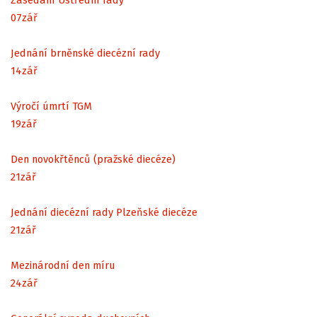
07
zář
Jednání brněnské diecézní rady
14
zář
Výročí úmrtí TGM
19
zář
Den novokřtěnců (pražské diecéze)
21
zář
Jednání diecézní rady Plzeňské diecéze
21
zář
Mezinárodní den míru
24
zář