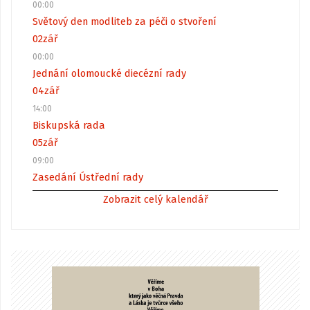
00:00
Světový den modliteb za péči o stvoření
02
zář
00:00
Jednání olomoucké diecézní rady
04
zář
14:00
Biskupská rada
05
zář
09:00
Zasedání Ústřední rady
Zobrazit celý kalendář