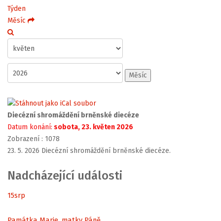
Týden
Měsíc
Měsíc
Diecézní shromáždění brněnské diecéze
Datum konání:
sobota, 23. květen 2026
Zobrazení
: 1078
23. 5. 2026 Diecézní shromáždění brněnské diecéze.
Nadcházející události
15
srp
Památka Marie, matky Páně