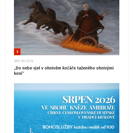
3
SRP, 06 2026
„Do nebe vjel v ohnivém kočáře taženého ohnivými
koni“