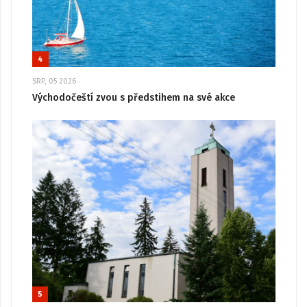
4
SRP, 05 2026
Východočeští zvou s předstihem na své akce
5