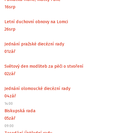
16
srp
Letní duchovní obnovy na Lomci
26
srp
Jednání pražské diecézní rady
01
zář
Světový den modliteb za péči o stvoření
02
zář
Jednání olomoucké diecézní rady
04
zář
14:00
Biskupská rada
05
zář
09:00
Zasedání Ústřední rady