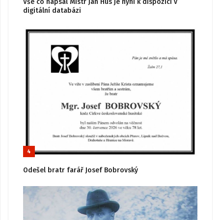
Vše co napsal Mistr Jan Hus je nyní k dispozici v
digitální databázi
4
Odešel bratr farář Josef Bobrovský