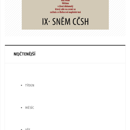
NEJČTENĚJŠÍ
TÝDEN
MĚSÍC
VŠE