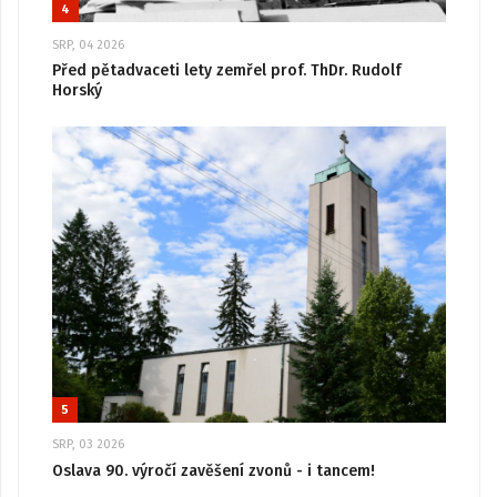
4
SRP, 04 2026
Před pětadvaceti lety zemřel prof. ThDr. Rudolf
Horský
5
SRP, 03 2026
Oslava 90. výročí zavěšení zvonů - i tancem!