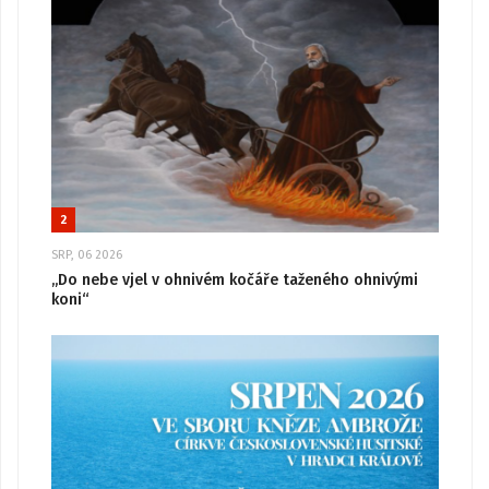
2
SRP, 06 2026
„Do nebe vjel v ohnivém kočáře taženého ohnivými
koni“