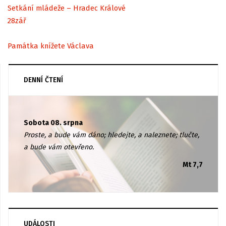
Setkání mládeže – Hradec Králové
28
zář
Památka knížete Václava
DENNÍ ČTENÍ
Sobota 08. srpna
Proste, a bude vám dáno; hledejte, a naleznete; tlučte,
a bude vám otevřeno.
Mt 7,7
UDÁLOSTI