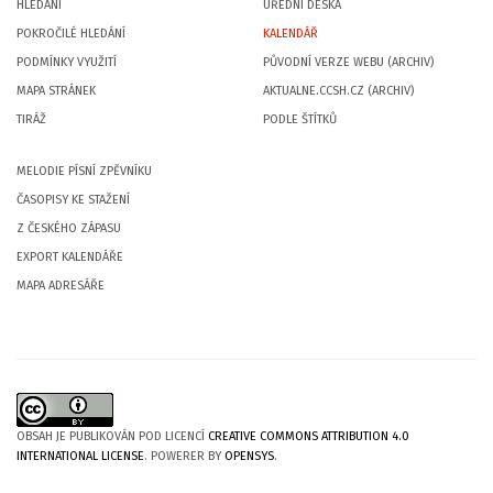
HLEDÁNÍ
ÚŘEDNÍ DESKA
POKROČILÉ HLEDÁNÍ
KALENDÁŘ
PODMÍNKY VYUŽITÍ
PŮVODNÍ VERZE WEBU (ARCHIV)
MAPA STRÁNEK
AKTUALNE.CCSH.CZ (ARCHIV)
TIRÁŽ
PODLE ŠTÍTKŮ
MELODIE PÍSNÍ ZPĚVNÍKU
ČASOPISY KE STAŽENÍ
Z ČESKÉHO ZÁPASU
EXPORT KALENDÁŘE
MAPA ADRESÁŘE
OBSAH JE PUBLIKOVÁN POD LICENCÍ
CREATIVE COMMONS ATTRIBUTION 4.0
INTERNATIONAL LICENSE
. POWERER BY
OPENSYS
.