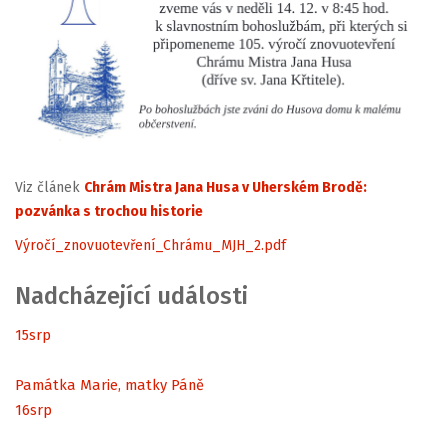
Viz článek
Chrám Mistra Jana Husa v Uherském Brodě:
pozvánka s trochou historie
Výročí_znovuotevření_Chrámu_MJH_2.pdf
Nadcházející události
15
srp
Památka Marie, matky Páně
16
srp