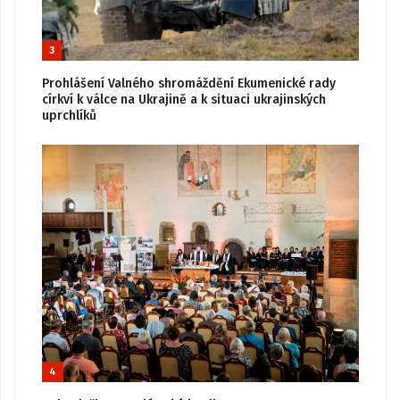
3
Prohlášení Valného shromáždění Ekumenické rady
církví k válce na Ukrajině a k situaci ukrajinských
uprchlíků
4