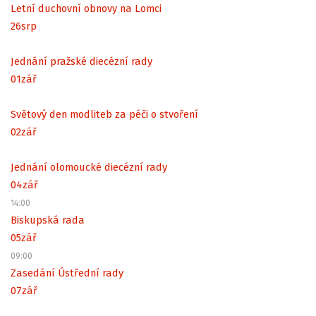
Letní duchovní obnovy na Lomci
26
srp
Jednání pražské diecézní rady
01
zář
Světový den modliteb za péči o stvoření
02
zář
Jednání olomoucké diecézní rady
04
zář
14:00
Biskupská rada
05
zář
09:00
Zasedání Ústřední rady
07
zář