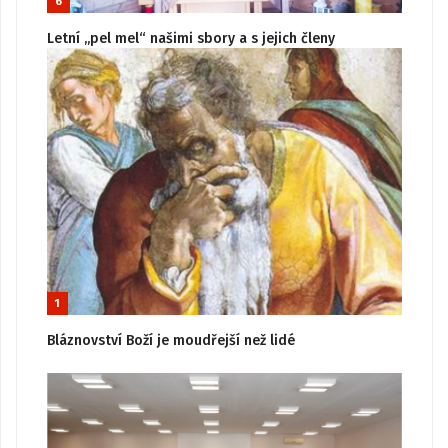
6
Letní „pel mel“ našimi sbory a s jejich členy
1
Bláznovství Boží je moudřejší než lidé