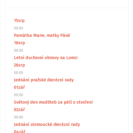
15
srp
00:00
Památka Marie, matky Páně
16
srp
00:00
Letní duchovní obnovy na Lomci
26
srp
00:00
Jednání pražské diecézní rady
01
zář
00:00
Světový den modliteb za péči o stvoření
02
zář
00:00
Jednání olomoucké diecézní rady
04
zář