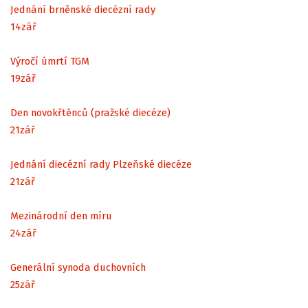
Jednání brněnské diecézní rady
14
zář
Výročí úmrtí TGM
19
zář
Den novokřtěnců (pražské diecéze)
21
zář
Jednání diecézní rady Plzeňské diecéze
21
zář
Mezinárodní den míru
24
zář
Generální synoda duchovních
25
zář