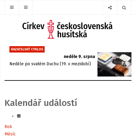
KAZATELSKÝ CYKLUS
neděle 9. srpna
Neděle po svatém Duchu (19. v mezidobí)
Kalendář událostí
Rok
Měsíc