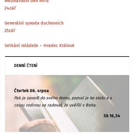
Mezinárodní den míru
24
zář
Generální synoda duchovních
25
zář
Setkání mládeže – Hradec Králové
DENNÍ ČTENÍ
Čtvrtek 06. srpna
Pak je zavedl do svého domu, pozval je ke stolu a s
celou rodinou se radoval, že uvěřili v Boha.
Sk 16,34