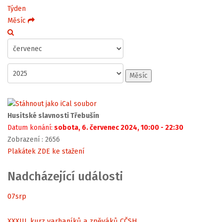
Týden
Měsíc
Měsíc
Husitské slavnosti Třebušín
Datum konání:
sobota, 6. červenec 2024, 10:00 - 22:30
Zobrazení
: 2656
Plakátek ZDE ke stažení
Nadcházející události
07
srp
XXXIII. kurz varhaníků a zpěváků CČSH