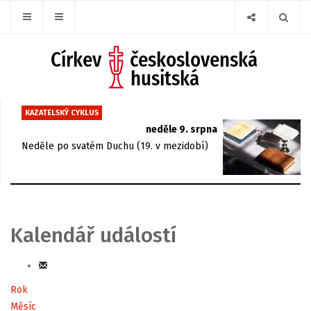
KAZATELSKÝ CYKLUS
neděle 9. srpna
Neděle po svatém Duchu (19. v mezidobí)
Kalendář událostí
Rok
Měsíc