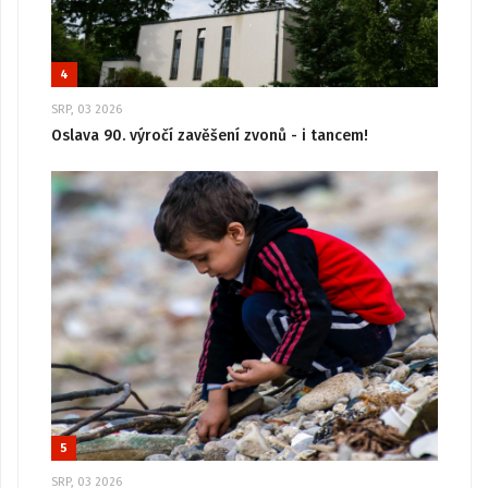
4
SRP, 03 2026
Oslava 90. výročí zavěšení zvonů - i tancem!
5
SRP, 03 2026