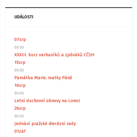
UDÁLOSTI
07
srp
00:00
XXXIII. kurz varhaníků a zpěváků CČSH
15
srp
00:00
Památka Marie, matky Páně
16
srp
00:00
Letní duchovní obnovy na Lomci
26
srp
00:00
Jednání pražské diecézní rady
01
zář