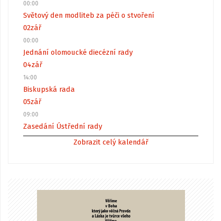
00:00
Světový den modliteb za péči o stvoření
02
zář
00:00
Jednání olomoucké diecézní rady
04
zář
14:00
Biskupská rada
05
zář
09:00
Zasedání Ústřední rady
Zobrazit celý kalendář