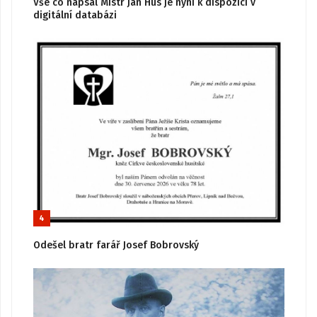
Vše co napsal Mistr Jan Hus je nyní k dispozici v
digitální databázi
4
Odešel bratr farář Josef Bobrovský