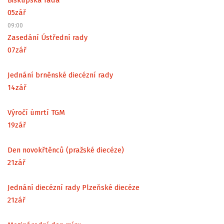
05
zář
09:00
Zasedání Ústřední rady
07
zář
Jednání brněnské diecézní rady
14
zář
Výročí úmrtí TGM
19
zář
Den novokřtěnců (pražské diecéze)
21
zář
Jednání diecézní rady Plzeňské diecéze
21
zář