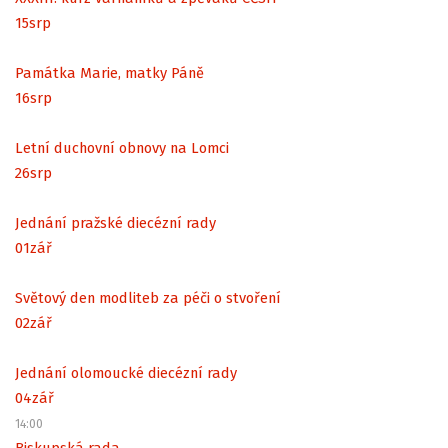
15
srp
Památka Marie, matky Páně
16
srp
Letní duchovní obnovy na Lomci
26
srp
Jednání pražské diecézní rady
01
zář
Světový den modliteb za péči o stvoření
02
zář
Jednání olomoucké diecézní rady
04
zář
14:00
Biskupská rada