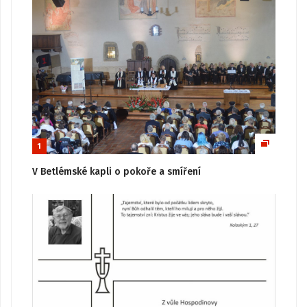
1
V Betlémské kapli o pokoře a smíření