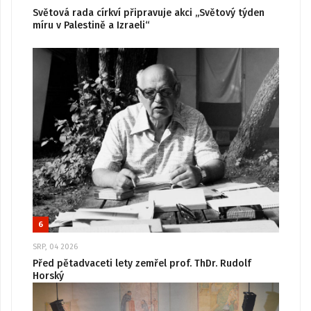
Světová rada církví připravuje akci „Světový týden
míru v Palestině a Izraeli“
6
SRP, 04 2026
Před pětadvaceti lety zemřel prof. ThDr. Rudolf
Horský