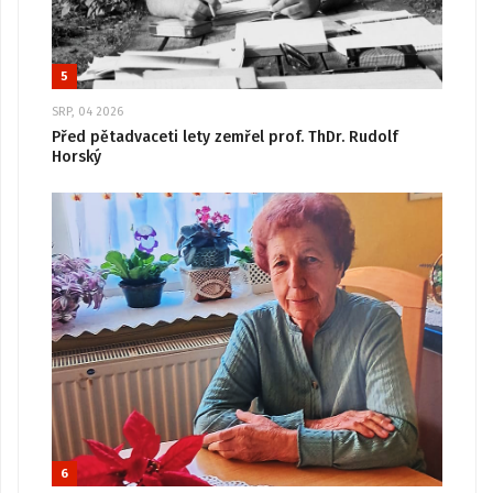
5
SRP, 04 2026
Před pětadvaceti lety zemřel prof. ThDr. Rudolf
Horský
6