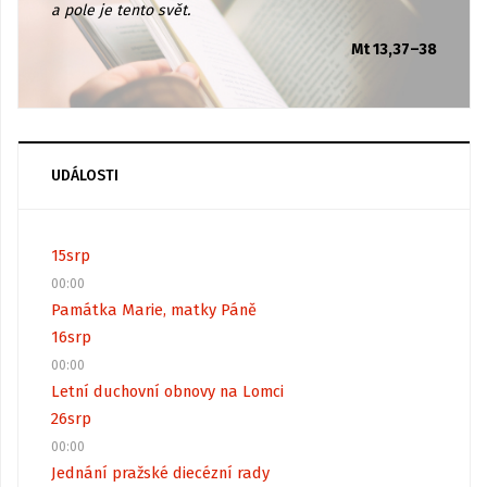
a pole je tento svět.
Mt 13,37–38
UDÁLOSTI
15
srp
00:00
Památka Marie, matky Páně
16
srp
00:00
Letní duchovní obnovy na Lomci
26
srp
00:00
Jednání pražské diecézní rady