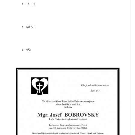
TÝDEN
MĚSÍC
VŠE