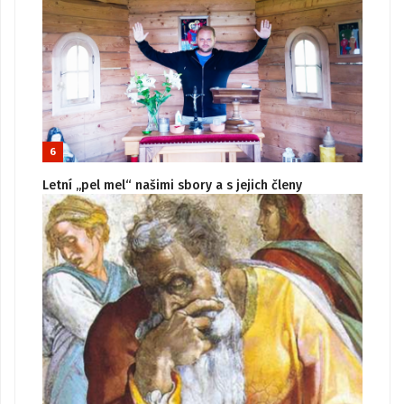
6
Letní „pel mel“ našimi sbory a s jejich členy