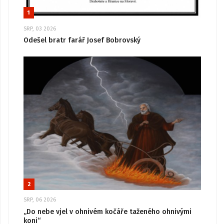
1
SRP, 03 2026
Odešel bratr farář Josef Bobrovský
2
SRP, 06 2026
„Do nebe vjel v ohnivém kočáře taženého ohnivými
koni“