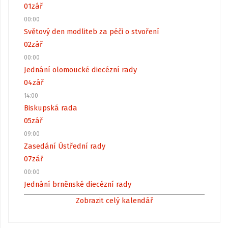
01
zář
00:00
Světový den modliteb za péči o stvoření
02
zář
00:00
Jednání olomoucké diecézní rady
04
zář
14:00
Biskupská rada
05
zář
09:00
Zasedání Ústřední rady
07
zář
00:00
Jednání brněnské diecézní rady
Zobrazit celý kalendář