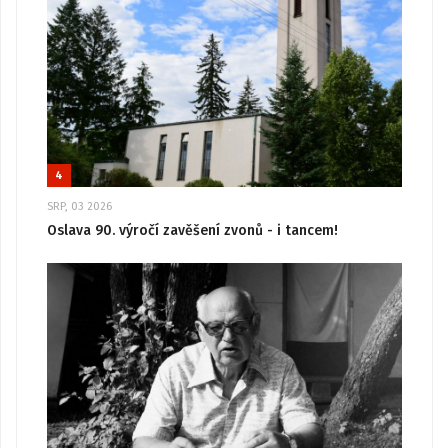
4
SRP, 03 2026
Oslava 90. výročí zavěšení zvonů - i tancem!