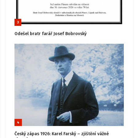
3
Odešel bratr farář Josef Bobrovský
4
Český zápas 1926: Karel Farský – zjištění vážné