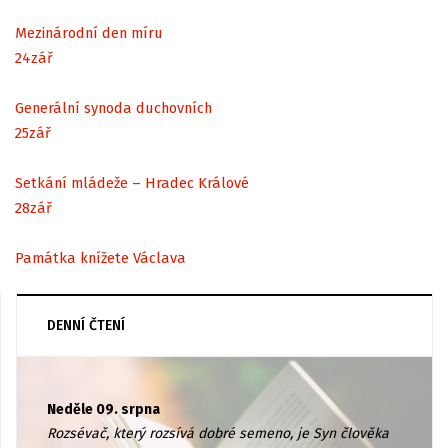
Mezinárodní den míru
24
zář
Generální synoda duchovních
25
zář
Setkání mládeže – Hradec Králové
28
zář
Památka knížete Václava
DENNÍ ČTENÍ
Neděle 09. srpna
Rozsévač, který rozsívá dobré semeno, je Syn člověka