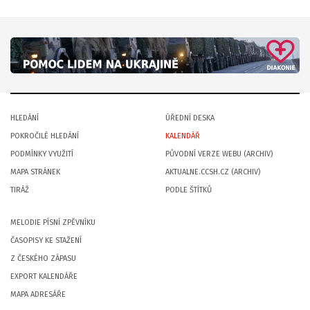
HLEDÁNÍ
ÚŘEDNÍ DESKA
POKROČILÉ HLEDÁNÍ
KALENDÁŘ
PODMÍNKY VYUŽITÍ
PŮVODNÍ VERZE WEBU (ARCHIV)
MAPA STRÁNEK
AKTUALNE.CCSH.CZ (ARCHIV)
TIRÁŽ
PODLE ŠTÍTKŮ
MELODIE PÍSNÍ ZPĚVNÍKU
ČASOPISY KE STAŽENÍ
Z ČESKÉHO ZÁPASU
EXPORT KALENDÁŘE
MAPA ADRESÁŘE