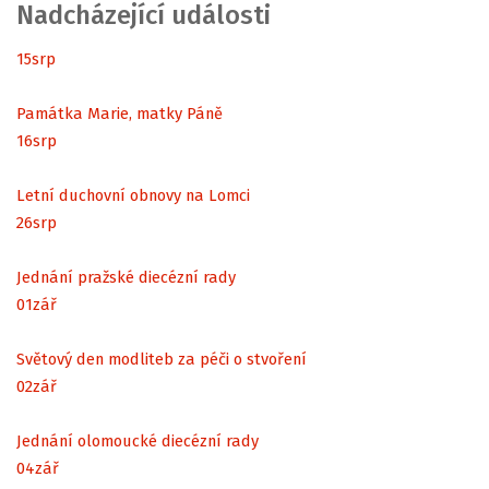
Nadcházející události
15
srp
Památka Marie, matky Páně
16
srp
Letní duchovní obnovy na Lomci
26
srp
Jednání pražské diecézní rady
01
zář
Světový den modliteb za péči o stvoření
02
zář
Jednání olomoucké diecézní rady
04
zář