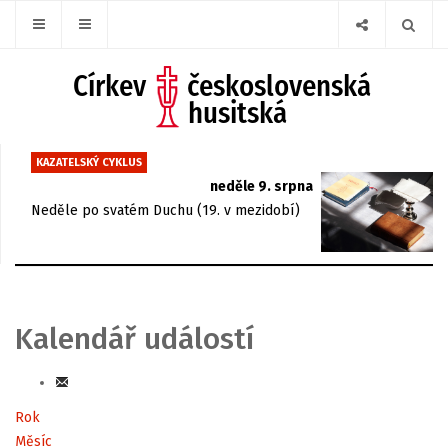
KAZATELSKÝ CYKLUS
neděle 9. srpna
Neděle po svatém Duchu (19. v mezidobí)
Kalendář událostí
Rok
Měsíc