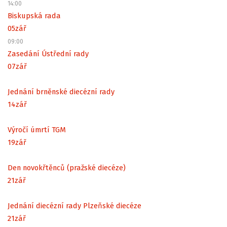
14:00
Biskupská rada
05
zář
09:00
Zasedání Ústřední rady
07
zář
Jednání brněnské diecézní rady
14
zář
Výročí úmrtí TGM
19
zář
Den novokřtěnců (pražské diecéze)
21
zář
Jednání diecézní rady Plzeňské diecéze
21
zář