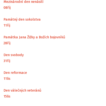
Mezinárodní den nenásilí
08
říj
Památný den sokolstva
11
říj
Památka Jana Žižky a Božích bojovníků
28
říj
Den svobody
31
říj
Den reformace
11
lis
Den válečných veteránů
15
lis