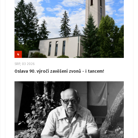
4
SRP, 03 2026
Oslava 90. výročí zavěšení zvonů - i tancem!