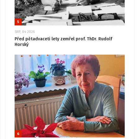
5
SRP, 04 2026
Před pětadvaceti lety zemřel prof. ThDr. Rudolf
Horský
6