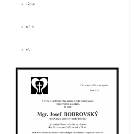
TÝDEN
MĚSÍC
VŠE