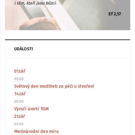
i těm, kteří jsou blízcí.
Ef 2,17
UDÁLOSTI
01
zář
00:00
Světový den modliteb za péči o stvoření
14
zář
00:00
Výročí úmrtí TGM
21
zář
00:00
Mezinárodní den míru