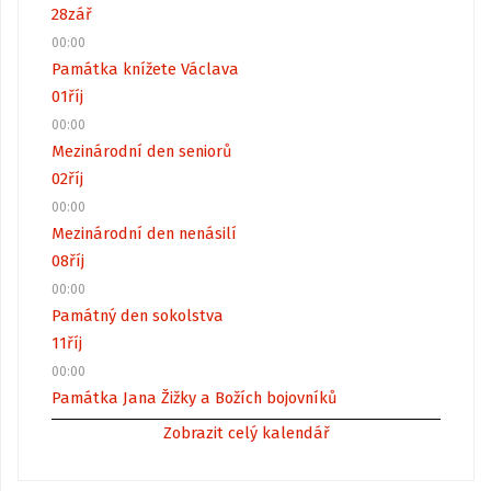
28
zář
00:00
Památka knížete Václava
01
říj
00:00
Mezinárodní den seniorů
02
říj
00:00
Mezinárodní den nenásilí
08
říj
00:00
Památný den sokolstva
11
říj
00:00
Památka Jana Žižky a Božích bojovníků
Zobrazit celý kalendář