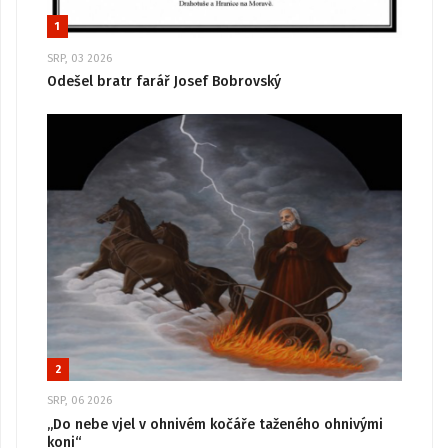
1
SRP, 03 2026
Odešel bratr farář Josef Bobrovský
2
SRP, 06 2026
„Do nebe vjel v ohnivém kočáře taženého ohnivými
koni“