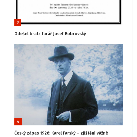
3
Odešel bratr farář Josef Bobrovský
4
Český zápas 1926: Karel Farský – zjištění vážné