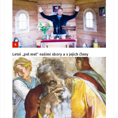
6
Letní „pel mel“ našimi sbory a s jejich členy