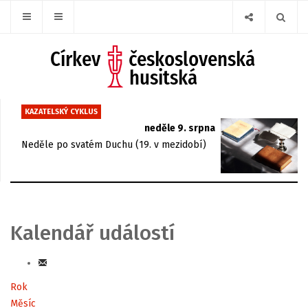
KAZATELSKÝ CYKLUS
neděle 9. srpna
Neděle po svatém Duchu (19. v mezidobí)
Kalendář událostí
Rok
Měsíc