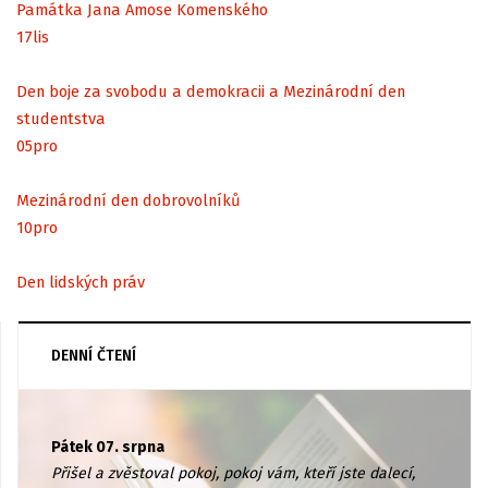
Památka Jana Amose Komenského
17
lis
Den boje za svobodu a demokracii a Mezinárodní den
studentstva
05
pro
Mezinárodní den dobrovolníků
10
pro
Den lidských práv
DENNÍ ČTENÍ
Pátek 07. srpna
Přišel a zvěstoval pokoj, pokoj vám, kteří jste dalecí,