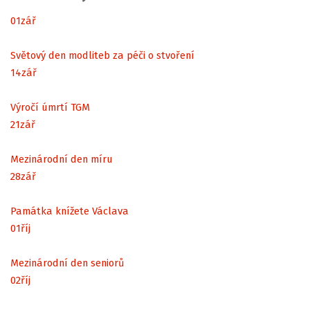
01
zář
Světový den modliteb za péči o stvoření
14
zář
Výročí úmrtí TGM
21
zář
Mezinárodní den míru
28
zář
Památka knížete Václava
01
říj
Mezinárodní den seniorů
02
říj