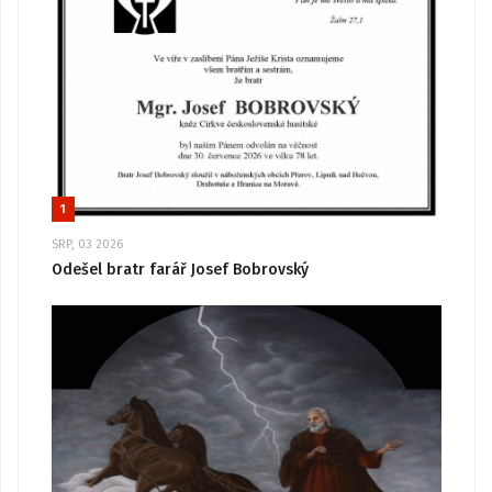
1
SRP, 03 2026
Odešel bratr farář Josef Bobrovský