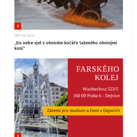
2
SRP, 06 2026
„Do nebe vjel v ohnivém kočáře taženého ohnivými
koni“
3