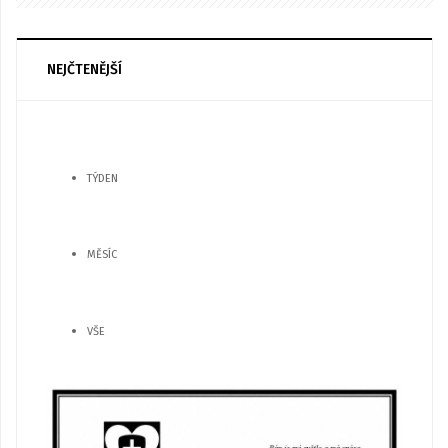
NEJČTENĚJŠÍ
TÝDEN
MĚSÍC
VŠE