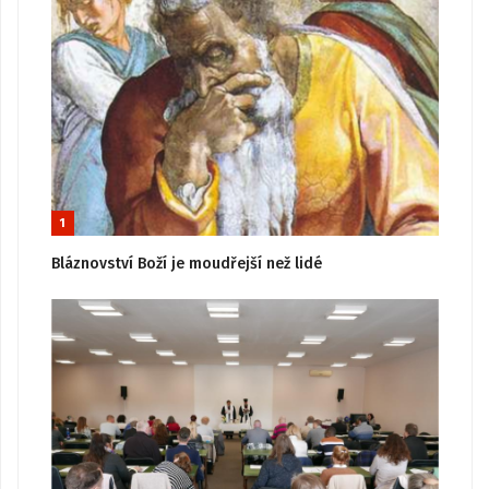
1
Bláznovství Boží je moudřejší než lidé