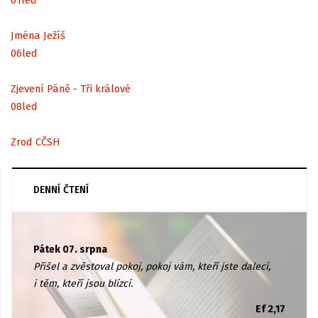
Jména Ježíš
06
led
Zjevení Páně - Tři králové
08
led
Zrod CČSH
DENNÍ ČTENÍ
Pátek 07. srpna
Přišel a zvěstoval pokoj, pokoj vám, kteří jste dalecí,
i těm, kteří jsou blízcí.
Ef 2,17