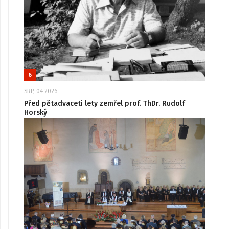
6
SRP, 04 2026
Před pětadvaceti lety zemřel prof. ThDr. Rudolf
Horský