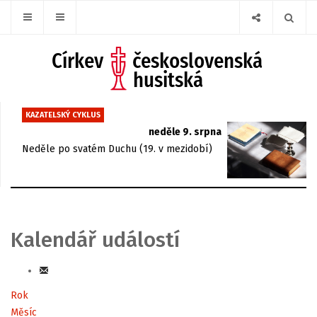
KAZATELSKÝ CYKLUS
neděle 9. srpna
Neděle po svatém Duchu (19. v mezidobí)
Kalendář událostí
Rok
Měsíc