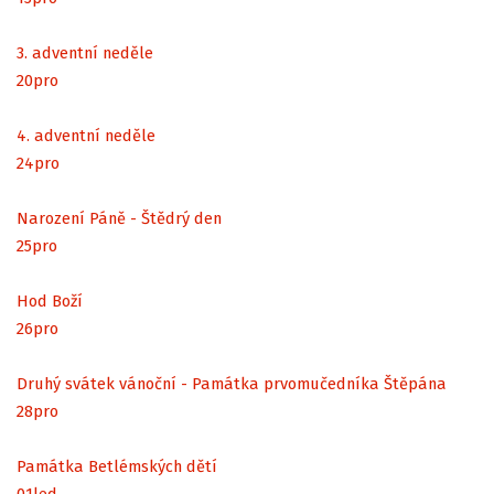
3. adventní neděle
20
pro
4. adventní neděle
24
pro
Narození Páně - Štědrý den
25
pro
Hod Boží
26
pro
Druhý svátek vánoční - Památka prvomučedníka Štěpána
28
pro
Památka Betlémských dětí
01
led