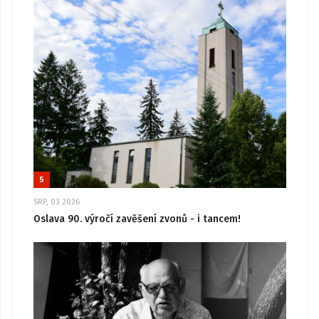
5
SRP, 03 2026
Oslava 90. výročí zavěšení zvonů - i tancem!