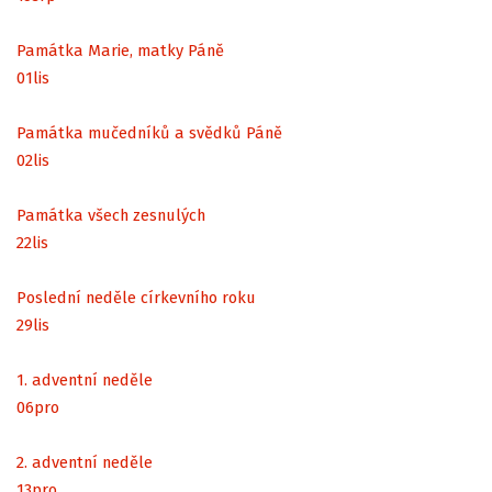
Památka Marie, matky Páně
01
lis
Památka mučedníků a svědků Páně
02
lis
Památka všech zesnulých
22
lis
Poslední neděle církevního roku
29
lis
1. adventní neděle
06
pro
2. adventní neděle
13
pro