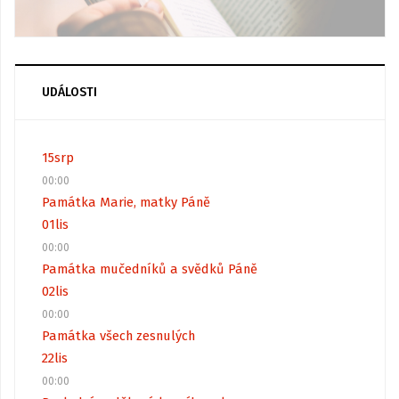
UDÁLOSTI
15
srp
00:00
Památka Marie, matky Páně
01
lis
00:00
Památka mučedníků a svědků Páně
02
lis
00:00
Památka všech zesnulých
22
lis
00:00