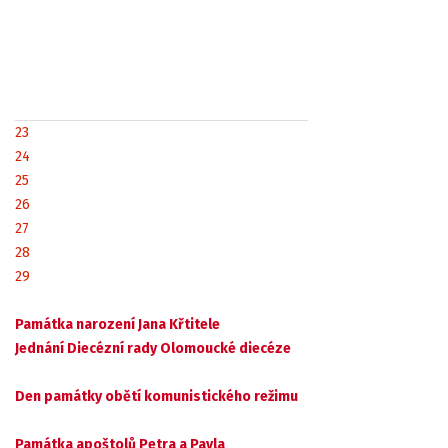
23
24
25
26
27
28
29
Památka narození Jana Křtitele
Jednání Diecézní rady Olomoucké diecéze
Den památky obětí komunistického režimu
Památka apoštolů Petra a Pavla