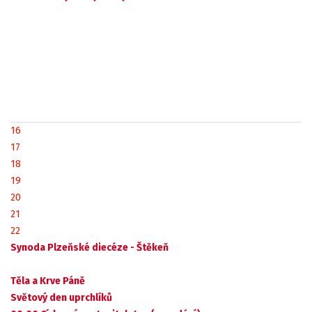
16
17
18
19
20
21
22
Synoda Plzeňské diecéze - Štěkeň
Těla a Krve Páně
Světový den uprchlíků