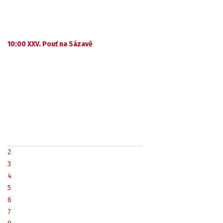
10:00 XXV. Pouť na Sázavě
2
3
4
5
6
7