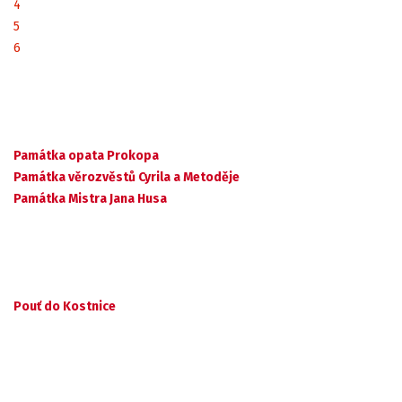
4
5
6
Památka opata Prokopa
Památka věrozvěstů Cyrila a Metoděje
Památka Mistra Jana Husa
Pouť do Kostnice