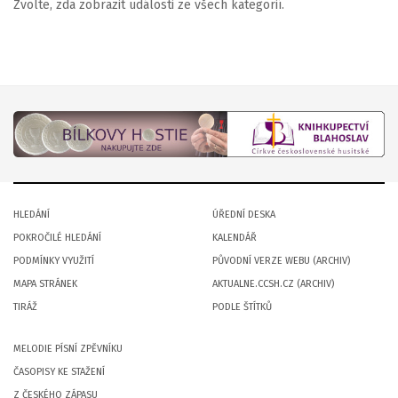
Zvolte, zda zobrazit události ze všech kategorií.
HLEDÁNÍ
ÚŘEDNÍ DESKA
POKROČILÉ HLEDÁNÍ
KALENDÁŘ
PODMÍNKY VYUŽITÍ
PŮVODNÍ VERZE WEBU (ARCHIV)
MAPA STRÁNEK
AKTUALNE.CCSH.CZ (ARCHIV)
TIRÁŽ
PODLE ŠTÍTKŮ
MELODIE PÍSNÍ ZPĚVNÍKU
ČASOPISY KE STAŽENÍ
Z ČESKÉHO ZÁPASU