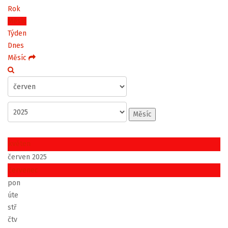
Rok
Měsíc
Týden
Dnes
Měsíc
Měsíc
květen
červen 2025
červenec
pon
úte
stř
čtv