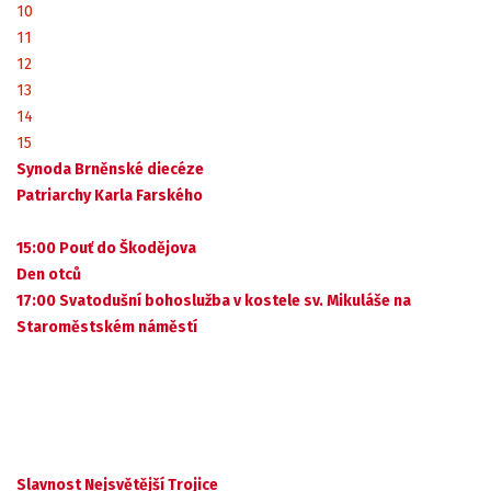
10
11
12
13
14
15
Synoda Brněnské diecéze
Patriarchy Karla Farského
15:00 Pouť do Škodějova
Den otců
17:00 Svatodušní bohoslužba v kostele sv. Mikuláše na
Staroměstském náměstí
Slavnost Nejsvětější Trojice