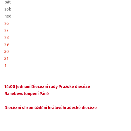
pát
sob
ned
26
27
28
29
30
31
1
14:00 Jednání Diecézní rady Pražské diecéze
Nanebevstoupení Páně
Diecézní shromáždění královéhradecké diecéze