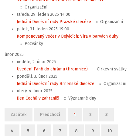
:: Organizační
středa, 29. leden 2025 14:00
Jednání Diecézní rady Pražské diecéze
:: Organizační
pátek, 31. leden 2025 19:00
Komponovaný večer v Dejvicích: Víra v barvách duhy
:: Pozvánky
únor 2025
neděle, 2. únor 2025
Uvedení Páně do chrámu (Hromnice)
:: Církevní svátky
pondělí, 3. únor 2025
Jednání Diecézní rady Brněnské diecéze
:: Organizační
úterý, 4. únor 2025
Den Čechů v zahraničí
:: Významné dny
Limit stránkování seznamu
Začátek
Předchozí
1
2
3
4
5
6
7
8
9
10