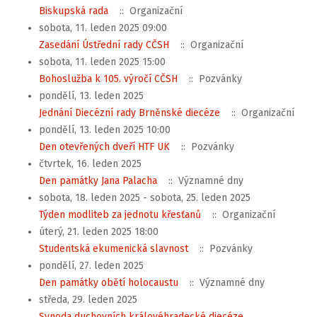
Biskupská rada
:: Organizační
sobota, 11. leden 2025 09:00
Zasedání Ústřední rady CČSH
:: Organizační
sobota, 11. leden 2025 15:00
Bohoslužba k 105. výročí CČSH
:: Pozvánky
pondělí, 13. leden 2025
Jednání Diecézní rady Brněnské diecéze
:: Organizační
pondělí, 13. leden 2025 10:00
Den otevřených dveří HTF UK
:: Pozvánky
čtvrtek, 16. leden 2025
Den památky Jana Palacha
:: Významné dny
sobota, 18. leden 2025 - sobota, 25. leden 2025
Týden modliteb za jednotu křesťanů
:: Organizační
úterý, 21. leden 2025 18:00
Studentská ekumenická slavnost
:: Pozvánky
pondělí, 27. leden 2025
Den památky obětí holocaustu
:: Významné dny
středa, 29. leden 2025
Synoda duchovních královéhradecké diecéze