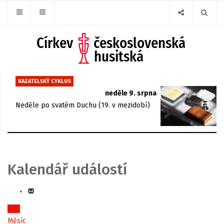
KAZATELSKÝ CYKLUS
neděle 9. srpna
Neděle po svatém Duchu (19. v mezidobí)
Kalendář událostí
Rok
Měsíc