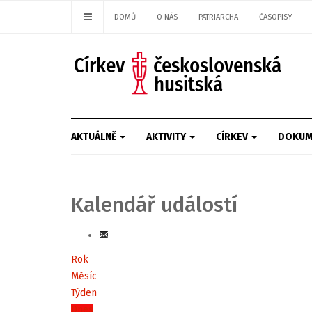
DOMŮ
O NÁS
PATRIARCHA
ČASOPISY
AKTUÁLNĚ
AKTIVITY
CÍRKEV
DOKUM
Kalendář událostí
Rok
Měsíc
Týden
Dnes