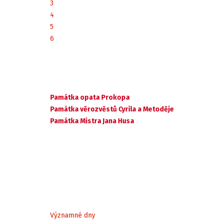
3
4
5
6
Památka opata Prokopa
Památka věrozvěstů Cyrila a Metoděje
Památka Mistra Jana Husa
Významné dny