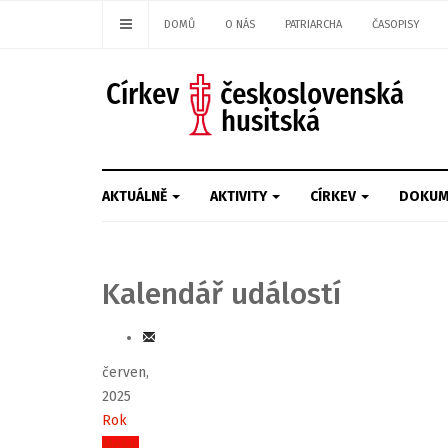
DOMŮ
O NÁS
PATRIARCHA
ČASOPISY
AKTUÁLNĚ
AKTIVITY
CÍRKEV
DOKUM
Kalendář událostí
červen,
2025
Rok
Měsíc