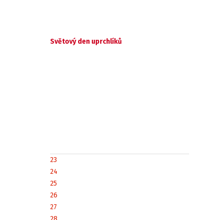
Světový den uprchlíků
23
24
25
26
27
28