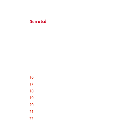
Den otců
16
17
18
19
20
21
22