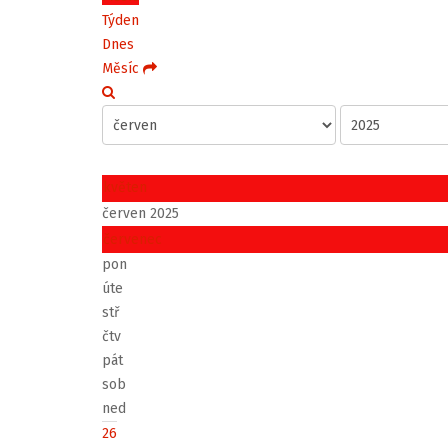
Týden
Dnes
Měsíc
květen
červen 2025
červenec
pon
úte
stř
čtv
pát
sob
ned
26