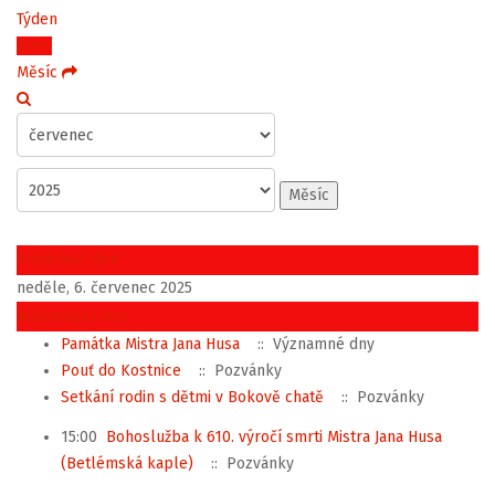
Týden
Dnes
Měsíc
Měsíc
Předchozí den
neděle, 6. červenec 2025
Následující den
Památka Mistra Jana Husa
:: Významné dny
Pouť do Kostnice
:: Pozvánky
Setkání rodin s dětmi v Bokově chatě
:: Pozvánky
15:00
Bohoslužba k 610. výročí smrti Mistra Jana Husa
(Betlémská kaple)
:: Pozvánky