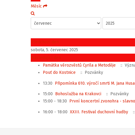
Měsíc
Předchozí den
sobota, 5. červenec 2025
Následující den
Památka věrozvěstů Cyrila a Metoděje
:: Význ
Pouť do Kostnice
:: Pozvánky
13:30
Připomínka 610. výročí smrti M. Jana Husa
15:00
Bohoslužba na Krakovci
:: Pozvánky
15:00 - 18:30
První koncertní zvonohra - slavno
16:00 - 18:00
XXIII. Festival duchovní hudby
: