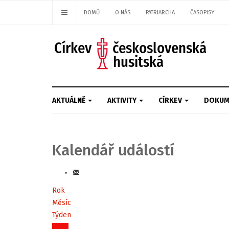
DOMŮ
O NÁS
PATRIARCHA
ČASOPISY
AKTUÁLNĚ
AKTIVITY
CÍRKEV
DOKUM
Kalendář událostí
Rok
Měsíc
Týden
Dnes