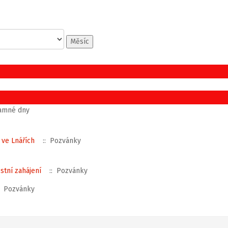
Měsíc
amné dny
 ve Lnářích
:: Pozvánky
stní zahájení
:: Pozvánky
: Pozvánky