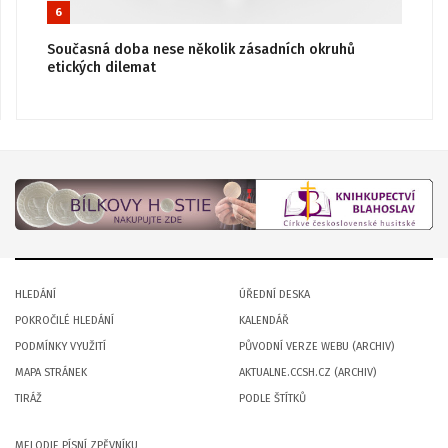
6
Současná doba nese několik zásadních okruhů
etických dilemat
HLEDÁNÍ
ÚŘEDNÍ DESKA
POKROČILÉ HLEDÁNÍ
KALENDÁŘ
PODMÍNKY VYUŽITÍ
PŮVODNÍ VERZE WEBU (ARCHIV)
MAPA STRÁNEK
AKTUALNE.CCSH.CZ (ARCHIV)
TIRÁŽ
PODLE ŠTÍTKŮ
MELODIE PÍSNÍ ZPĚVNÍKU