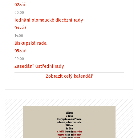
02
zář
00:00
Jednání olomoucké diecézní rady
04
zář
14:00
Biskupská rada
05
zář
09:00
Zasedání Ústřední rady
Zobrazit celý kalendář