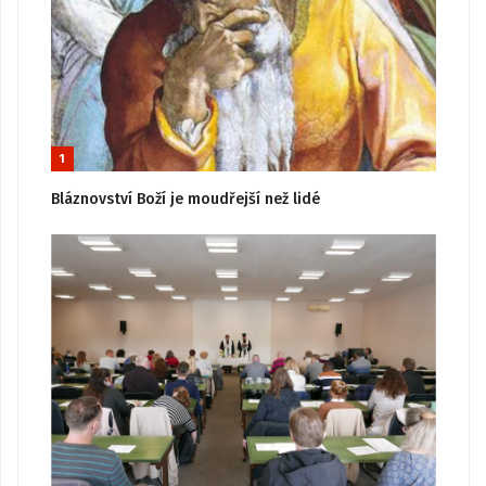
1
Bláznovství Boží je moudřejší než lidé