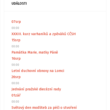
UDÁLOSTI
07
srp
00:00
XXXIII. kurz varhaníků a zpěváků CČSH
15
srp
00:00
Památka Marie, matky Páně
16
srp
00:00
Letní duchovní obnovy na Lomci
26
srp
00:00
Jednání pražské diecézní rady
01
zář
00:00
Světový den modliteb za péči o stvoření