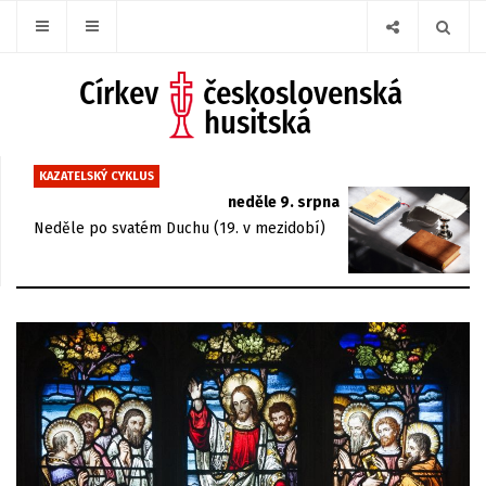
KAZATELSKÝ CYKLUS
neděle 9. srpna
Neděle po svatém Duchu (19. v mezidobí)