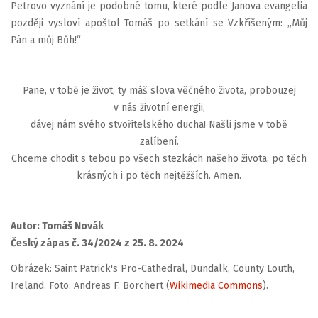
Petrovo vyznání je podobné tomu, které podle Janova evangelia
později vysloví apoštol Tomáš po setkání se Vzkříšeným: „Můj
Pán a můj Bůh!“
Pane, v tobě je život, ty máš slova věčného života, probouzej
v nás životní energii,
dávej nám svého stvořitelského ducha! Našli jsme v tobě
zalíbení.
Chceme chodit s tebou po všech stezkách našeho života, po těch
krásných i po těch nejtěžších. Amen.
Autor: Tomáš Novák
Český zápas č. 34/2024 z 25. 8. 2024
Obrázek: Saint Patrick's Pro-Cathedral, Dundalk, County Louth,
Ireland. Foto: Andreas F. Borchert (
Wikimedia Commons
).