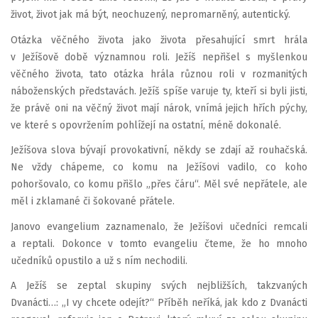
život, život jak má být, neochuzený, nepromarněný, autentický.
Otázka věčného života jako života přesahující smrt hrála
v Ježíšově době významnou roli. Ježíš nepřišel s myšlenkou
věčného života, tato otázka hrála různou roli v rozmanitých
náboženských představách. Ježíš spíše varuje ty, kteří si byli jisti,
že právě oni na věčný život mají nárok, vnímá jejich hřích pýchy,
ve které s opovržením pohlížejí na ostatní, méně dokonalé.
Ježíšova slova bývají provokativní, někdy se zdají až rouhačská.
Ne vždy chápeme, co komu na Ježíšovi vadilo, co koho
pohoršovalo, co komu přišlo „přes čáru“. Měl své nepřátele, ale
měl i zklamané či šokované přátele.
Janovo evangelium zaznamenalo, že Ježíšovi učedníci remcali
a reptali. Dokonce v tomto evangeliu čteme, že ho mnoho
učedníků opustilo a už s ním nechodili.
A Ježíš se zeptal skupiny svých nejbližších, takzvaných
Dvanácti…: „I vy chcete odejít?“ Příběh neříká, jak kdo z Dvanácti