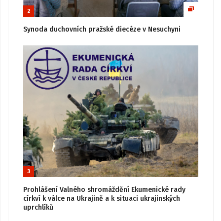
2
Synoda duchovních pražské diecéze v Nesuchyni
3
Prohlášení Valného shromáždění Ekumenické rady
církví k válce na Ukrajině a k situaci ukrajinských
uprchlíků