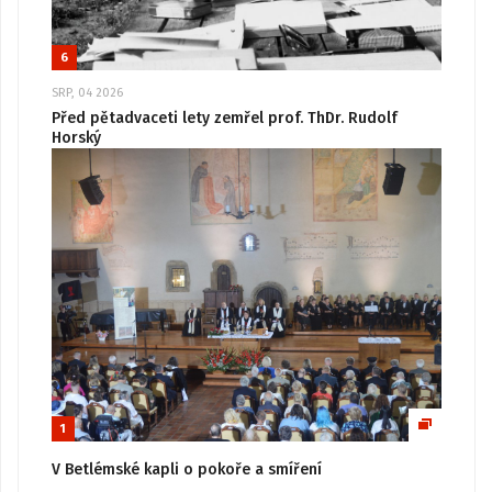
6
SRP, 04 2026
Před pětadvaceti lety zemřel prof. ThDr. Rudolf
Horský
1
V Betlémské kapli o pokoře a smíření