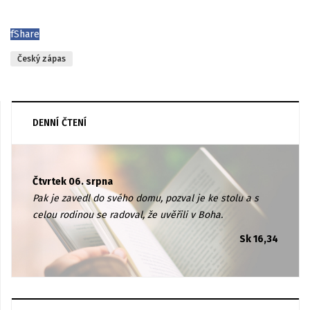
f
Share
Český zápas
DENNÍ ČTENÍ
Čtvrtek 06. srpna
Pak je zavedl do svého domu, pozval je ke stolu a s
celou rodinou se radoval, že uvěřili v Boha.
Sk 16,34