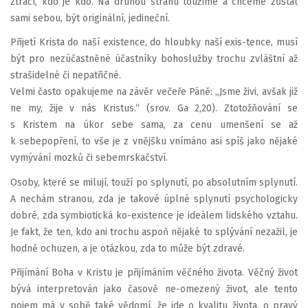
ztrácí, kdo je kdo. Na druhou stranu toužíme a chceme zůstat
sami sebou, být originální, jedineční.
Přijetí Krista do naší existence, do hloubky naší exis-tence, musí
být pro nezúčastněné účastníky bohoslužby trochu zvláštní až
strašidelné či nepatřičné.
Velmi často opakujeme na závěr večeře Páně: „Jsme živi, avšak již
ne my, žije v nás Kristus.“ (srov. Ga 2,20). Ztotožňování se
s Kristem na úkor sebe sama, za cenu umenšení se až
k sebepopření, to vše je z vnějšku vnímáno asi spíš jako nějaké
vymývání mozků či sebemrskačství.
Osoby, které se milují, touží po splynutí, po absolutním splynutí.
A nechám stranou, zda je takové úplné splynutí psychologicky
dobré, zda symbiotická ko-existence je ideálem lidského vztahu.
Je fakt, že ten, kdo ani trochu aspoň nějaké to splývání nezažil, je
hodně ochuzen, a je otázkou, zda to může být zdravé.
Přijímání Boha v Kristu je přijímáním věčného života. Věčný život
bývá interpretován jako časově ne-omezený život, ale tento
pojem má v sobě také vědomí, že jde o kvalitu života, o pravý