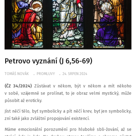
Petrovo vyznání (J 6,56-69)
TOMÁŠ NOVÁK
PROMLUVY
24. SRPEN 2024
(ČZ 34/2024)
Zůstávat v někom, být v někom a mít někoho
v sobě, vzájemně se prolínat, to je obraz velmi mystický, může
působit až eroticky.
Jíst něčí tělo, byť symbolicky a pít něčí krev, byť jen symbolicky,
zní také jako zvláštní propojování existencí.
Máme emocionální porozumění pro hluboké sbli-žování, až se