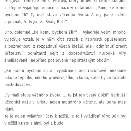
reagoval, referuje jen o Petrovi, který mluví za celou skupinu
a zřejmě vyjadřuje emoce a názory ostatních: „Pane, ke komu
bychom šli? Ty máš slova věčného života. A my jsme uvěřili
a poznali, že ty jsi ten Svatý Boží.“
Ono, dojemné „ke komu bychom šli?“ … vyjadřuje velmi mnoho,
vyjadřuje vztah, je v něm cítit strach z naprosté opuštěnosti
a bezradnosti, z rozpadnutí všech ideálů, ale i odmítnutí zradit
přátelství, odmítnutí sejít z dobrodružství hluboké víry,
znejišťované i nepřímo posilované nepřátelským okolím.
„Ke komu bychom šli…?“ vyjadřuje i ono rozumové: neznáme
nikoho lepšího, nikoho pravdivějšího, nikoho, koho by za to stálo
následovat víc.
„Ty máš slova věčného života. … ty jsi ten Svatý Boží!“ Nejbližší
učedníci našli v Kristu nejen moudrého učitele, ale Boha mezi
námi.
To je nejen vyjádření úcty k Ježíši, je to i vyjádření víry: Bůh byl
v Ježíši Kristu s nimi, byl a bude.