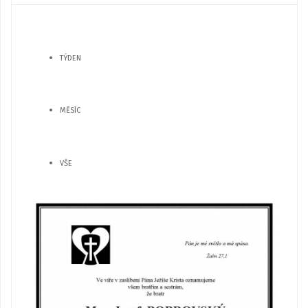
TÝDEN
MĚSÍC
VŠE