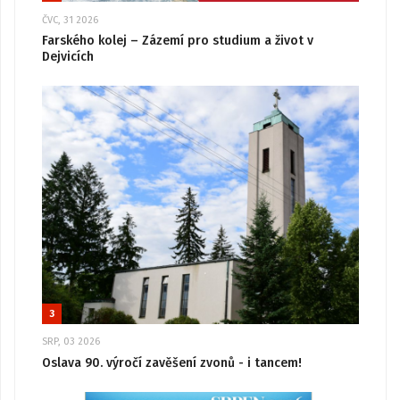
ČVC, 31 2026
Farského kolej – Zázemí pro studium a život v
Dejvicích
3
SRP, 03 2026
Oslava 90. výročí zavěšení zvonů - i tancem!