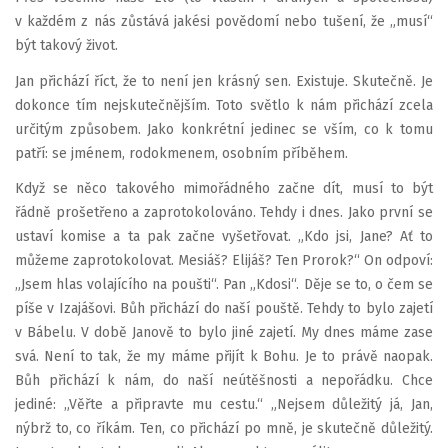
v každém z nás zůstává jakési povědomí nebo tušení, že „musí“
být takový život.
Jan přichází říct, že to není jen krásný sen. Existuje. Skutečně. Je
dokonce tím nejskutečnějším. Toto světlo k nám přichází zcela
určitým způsobem. Jako konkrétní jedinec se vším, co k tomu
patří: se jménem, rodokmenem, osobním příběhem.
Když se něco takového mimořádného začne dít, musí to být
řádně prošetřeno a zaprotokolováno. Tehdy i dnes. Jako první se
ustaví komise a ta pak začne vyšetřovat. „Kdo jsi, Jane? Ať to
můžeme zaprotokolovat. Mesiáš? Elijáš? Ten Prorok?“ On odpoví:
„Jsem hlas volajícího na poušti“. Pan „Kdosi“. Děje se to, o čem se
píše v Izajášovi. Bůh přichází do naší pouště. Tehdy to bylo zajetí
v Bábelu. V době Janově to bylo jiné zajetí. My dnes máme zase
svá. Není to tak, že my máme přijít k Bohu. Je to právě naopak.
Bůh přichází k nám, do naší neútěšnosti a nepořádku. Chce
jediné: „Věřte a připravte mu cestu.“ „Nejsem důležitý já, Jan,
nýbrž to, co říkám. Ten, co přichází po mně, je skutečně důležitý.