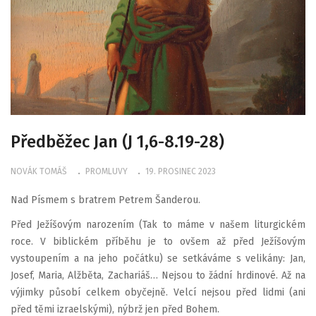
Předběžec Jan (J 1,6-8.19-28)
NOVÁK TOMÁŠ
PROMLUVY
19. PROSINEC 2023
Nad Písmem s bratrem Petrem Šanderou.
Před Ježíšovým narozením (Tak to máme v našem liturgickém
roce. V biblickém příběhu je to ovšem až před Ježíšovým
vystoupením a na jeho počátku) se setkáváme s velikány: Jan,
Josef, Maria, Alžběta, Zachariáš… Nejsou to žádní hrdinové. Až na
výjimky působí celkem obyčejně. Velcí nejsou před lidmi (ani
před těmi izraelskými), nýbrž jen před Bohem.