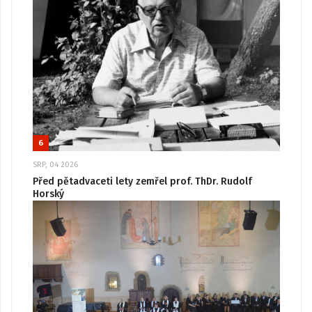
6
SRP, 04 2026
Před pětadvaceti lety zemřel prof. ThDr. Rudolf
Horský