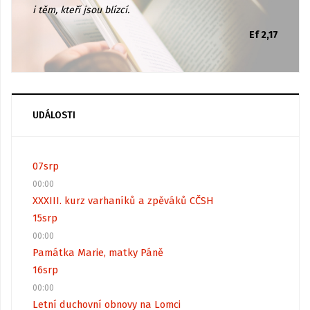
i těm, kteří jsou blízcí.
Ef 2,17
UDÁLOSTI
07
srp
00:00
XXXIII. kurz varhaníků a zpěváků CČSH
15
srp
00:00
Památka Marie, matky Páně
16
srp
00:00
Letní duchovní obnovy na Lomci