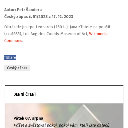
Autor: Petr Šandera
Český zápas č. 51/2023 z 17. 12. 2023
Obrázek: Jusepe Leonardo (1601–): Jana Křtitele na poušti
(cca1635), Los Angeles County Museum of Art,
Wikimedia
Commons
.
f
Share
Český zápas
DENNÍ ČTENÍ
Pátek 07. srpna
Přišel a zvěstoval pokoj, pokoj vám, kteří jste dalecí,