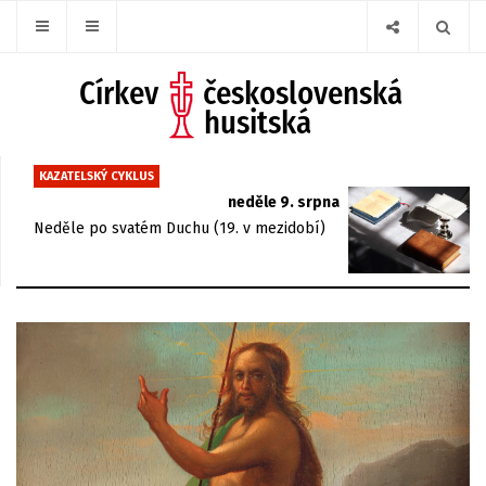
KAZATELSKÝ CYKLUS
neděle 9. srpna
Neděle po svatém Duchu (19. v mezidobí)