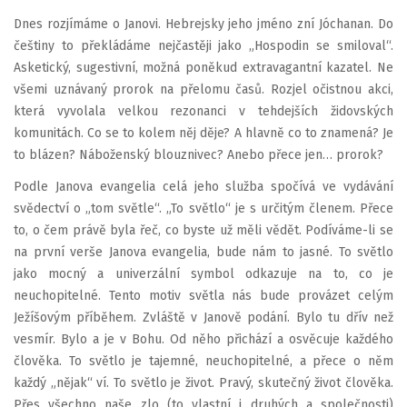
Dnes rozjímáme o Janovi. Hebrejsky jeho jméno zní Jóchanan. Do
češtiny to překládáme nejčastěji jako „Hospodin se smiloval“.
Asketický, sugestivní, možná poněkud extravagantní kazatel. Ne
všemi uznávaný prorok na přelomu časů. Rozjel očistnou akci,
která vyvolala velkou rezonanci v tehdejších židovských
komunitách. Co se to kolem něj děje? A hlavně co to znamená? Je
to blázen? Náboženský blouznivec? Anebo přece jen… prorok?
Podle Janova evangelia celá jeho služba spočívá ve vydávání
svědectví o „tom světle“. „To světlo“ je s určitým členem. Přece
to, o čem právě byla řeč, co byste už měli vědět. Podíváme-li se
na první verše Janova evangelia, bude nám to jasné. To světlo
jako mocný a univerzální symbol odkazuje na to, co je
neuchopitelné. Tento motiv světla nás bude provázet celým
Ježíšovým příběhem. Zvláště v Janově podání. Bylo tu dřív než
vesmír. Bylo a je v Bohu. Od něho přichází a osvěcuje každého
člověka. To světlo je tajemné, neuchopitelné, a přece o něm
každý „nějak“ ví. To světlo je život. Pravý, skutečný život člověka.
Přes všechno naše zlo (to vlastní i druhých a společnosti)