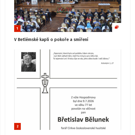
1
V Betlémské kapli o pokoře a smíření
2