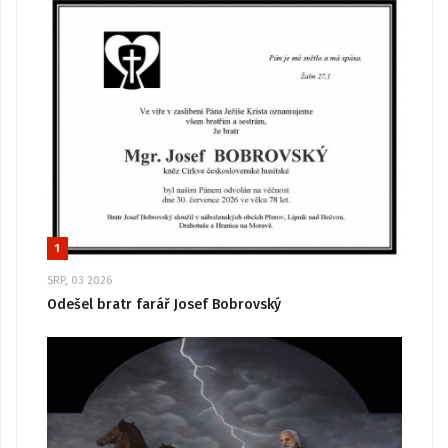
1
SRP, 03 2026
Odešel bratr farář Josef Bobrovský