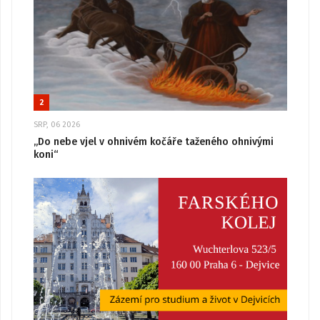
2
SRP, 06 2026
„Do nebe vjel v ohnivém kočáře taženého ohnivými
koni“