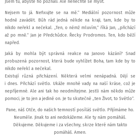
Jsem tu, abyste ho poznali. Ale nenechte se mýlit.
Nejsem to já. Nefixujte se na mě.“ Mediální pozornost může
hodně zavádět. Bůh rád jedná někde na kraji, tam, kde by to
nikdo neřekl a nečekal. „Ten, o němž mluvím,“ říká Jan, „přichází
až po mně.“ Jan je Předchůdce. Řecky Prodromos. Ten, kdo běží
napřed.
Jaká by mohla být správná reakce na Janovo kázání? Snad
probuzená pozornost, která bude vyhlížet Boha, tam kde by to
nikdo neřekl a nečekal.
Existují různá přicházení. Některá velmi nenápadná. Dějí se
i dnes. Přichází světlo. Ukáže mnohé vady na naší kráse, což je
nepříjemné. Ale ani tak ho neodmítejme. Jestli nám někdo může
pomoci, je to jen a jedině on. Je tu skutečně „ten Život, to Světlo“.
Pane, náš Otče, do našich temností posíláš světlo. Přijímáme ho.
Neuměle. Jinak to ani nedokážeme. Ale ty nám pomáháš.
Děkujeme. Děkujeme i za všechny, skrze které nám takto
pomáháš. Amen.