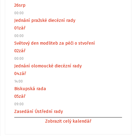
26
srp
00:00
Jednání pražské diecézní rady
01
zář
00:00
Světový den modliteb za péči o stvoření
02
zář
00:00
Jednání olomoucké diecézní rady
04
zář
14:00
Biskupská rada
05
zář
09:00
Zasedání Ústřední rady
Zobrazit celý kalendář