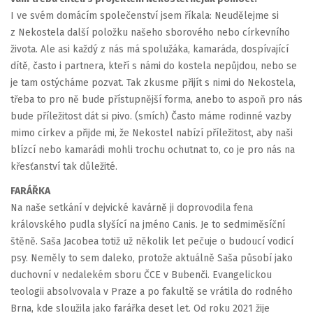
I ve svém domácím společenství jsem říkala: Neudělejme si
z Nekostela další položku našeho sborového nebo církevního
života. Ale asi každý z nás má spolužáka, kamaráda, dospívající
dítě, často i partnera, kteří s námi do kostela nepůjdou, nebo se
je tam ostýcháme pozvat. Tak zkusme přijít s nimi do Nekostela,
třeba to pro ně bude přístupnější forma, anebo to aspoň pro nás
bude příležitost dát si pivo. (smích) Často máme rodinné vazby
mimo církev a přijde mi, že Nekostel nabízí příležitost, aby naši
blízcí nebo kamarádi mohli trochu ochutnat to, co je pro nás na
křesťanství tak důležité.
FARÁŘKA
Na naše setkání v dejvické kavárně ji doprovodila fena
královského pudla slyšící na jméno Canis. Je to sedmiměsíční
štěně. Saša Jacobea totiž už několik let pečuje o budoucí vodicí
psy. Neměly to sem daleko, protože aktuálně Saša působí jako
duchovní v nedalekém sboru ČCE v Bubenči. Evangelickou
teologii absolvovala v Praze a po fakultě se vrátila do rodného
Brna, kde sloužila jako farářka deset let. Od roku 2021 žije