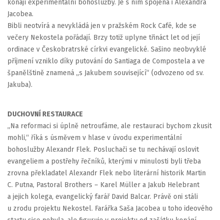
konají experimentální bohoslužby. Je s ním spojena i Alexandra
Jacobea.
Bibli neotvírá a nevykládá jen v pražském Rock Café, kde se
večery Nekostela pořádají. Brzy totiž uplyne třináct let od její
ordinace v Českobratrské církvi evangelické. Sašino neobvyklé
příjmení vzniklo díky putování do Santiaga de Compostela a ve
španělštině znamená „s Jakubem související“ (odvozeno od sv.
Jakuba).
DUCHOVNÍ RESTAURACE
„Na reformaci si úplně netroufáme, ale restauraci bychom zkusit
mohli,“ říká s úsměvem v hlase v úvodu experimentální
bohoslužby Alexandr Flek. Posluchači se tu nechávají oslovit
evangeliem a postřehy řečníků, kterými v minulosti byli třeba
zrovna překladatel Alexandr Flek nebo literární historik Martin
C. Putna, Pastoral Brothers – Karel Müller a Jakub Helebrant
a jejich kolega, evangelický farář David Balcar. Právě oni stáli
u zrodu projektu Nekostel. Farářka Saša Jacobea u toho ideového