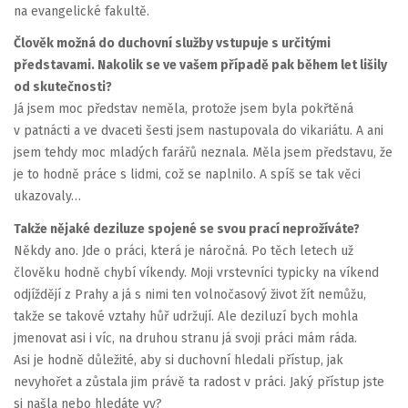
na evangelické fakultě.
Člověk možná do duchovní služby vstupuje s určitými
představami. Nakolik se ve vašem případě pak během let lišily
od skutečnosti?
Já jsem moc představ neměla, protože jsem byla pokřtěná
v patnácti a ve dvaceti šesti jsem nastupovala do vikariátu. A ani
jsem tehdy moc mladých farářů neznala. Měla jsem představu, že
je to hodně práce s lidmi, což se naplnilo. A spíš se tak věci
ukazovaly…
Takže nějaké deziluze spojené se svou prací neprožíváte?
Někdy ano. Jde o práci, která je náročná. Po těch letech už
člověku hodně chybí víkendy. Moji vrstevníci typicky na víkend
odjíždějí z Prahy a já s nimi ten volnočasový život žít nemůžu,
takže se takové vztahy hůř udržují. Ale deziluzí bych mohla
jmenovat asi i víc, na druhou stranu já svoji práci mám ráda.
Asi je hodně důležité, aby si duchovní hledali přístup, jak
nevyhořet a zůstala jim právě ta radost v práci. Jaký přístup jste
si našla nebo hledáte vy?