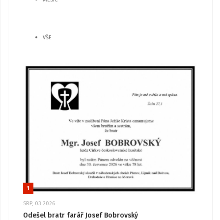
VŠE
1
SRP, 03 2026
Odešel bratr farář Josef Bobrovský