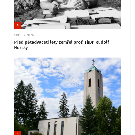
4
SRP, 04 2026
Před pětadvaceti lety zemřel prof. ThDr. Rudolf
Horský
5