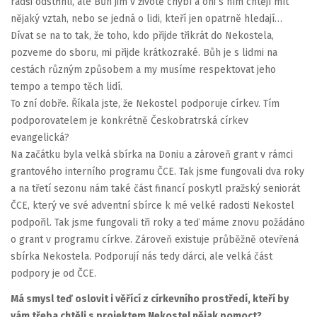
radši odstřihli, ale Bůh jim v životě chybí a oni s ním chtějí mít
nějaký vztah, nebo se jedná o lidi, kteří jen opatrně hledají…
Dívat se na to tak, že toho, kdo přijde třikrát do Nekostela,
pozveme do sboru, mi přijde krátkozraké. Bůh je s lidmi na
cestách různým způsobem a my musíme respektovat jeho
tempo a tempo těch lidí.
To zní dobře. Říkala jste, že Nekostel podporuje církev. Tím
podporovatelem je konkrétně Českobratrská církev
evangelická?
Na začátku byla velká sbírka na Doniu a zároveň grant v rámci
grantového interního programu ČCE. Tak jsme fungovali dva roky
a na třetí sezonu nám také část financí poskytl pražský seniorát
ČCE, který ve své adventní sbírce k mé velké radosti Nekostel
podpořil. Tak jsme fungovali tři roky a teď máme znovu požádáno
o grant v programu církve. Zároveň existuje průběžně otevřená
sbírka Nekostela. Podporují nás tedy dárci, ale velká část
podpory je od ČCE.
Má smysl teď oslovit i věřící z církevního prostředí, kteří by
vám třeba chtěli s projektem Nekostel nějak pomoct?