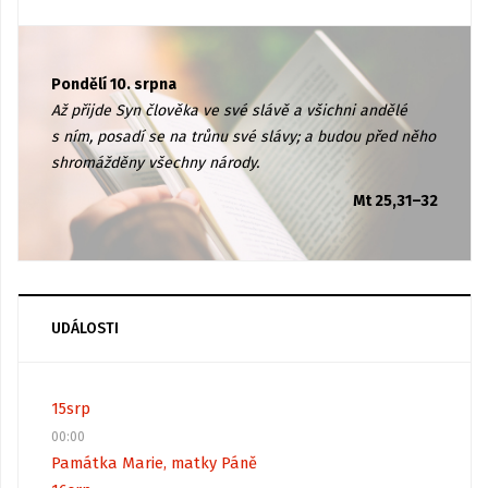
Pondělí 10. srpna
Až přijde Syn člověka ve své slávě a všichni andělé
s ním, posadí se na trůnu své slávy; a budou před něho
shromážděny všechny národy.
Mt 25,31–32
UDÁLOSTI
15
srp
00:00
Památka Marie, matky Páně