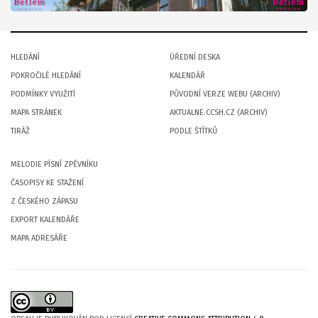
HLEDÁNÍ
ÚŘEDNÍ DESKA
POKROČILÉ HLEDÁNÍ
KALENDÁŘ
PODMÍNKY VYUŽITÍ
PŮVODNÍ VERZE WEBU (ARCHIV)
MAPA STRÁNEK
AKTUALNE.CCSH.CZ (ARCHIV)
TIRÁŽ
PODLE ŠTÍTKŮ
MELODIE PÍSNÍ ZPĚVNÍKU
ČASOPISY KE STAŽENÍ
Z ČESKÉHO ZÁPASU
EXPORT KALENDÁŘE
MAPA ADRESÁŘE