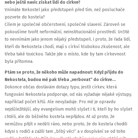
nebo ještě navíc získat lidi do církve?
Vnímáte Nekostel jako předstupeň před tím, než posluchače
pozvete do kostela?
Cílem je společné občerstvení, společné slavení. Zároveň se
pokoušíme tvořit neformální, neinstitucionální prostředí. Určitě
to nevnímám jako jenom nějaký předstupeň, i proto, že řada lidí,
kteří do Nekostela chodí, mají s církví hlubokou zkušenost, ale
třeba také toxickou. Takže jde o místo, kde by tam církevnost
byla přítomna.
Ptám se proto, že někoho může napadnout: Když přijdu do
Nekostela, budou mě pak třeba „verbovat“ do církve...
Dokonce občas dostávám dotazy typu, jestli církev, která
fungování Nekostela podporuje, od nás vyžaduje nějaké výstupy,
například počet křtů. Ale nevyžaduje. Pro mě je opravdu
nejdůležitější, aby evangelium mohli slyšet i ti, kteří by ho slyšet
chtěli, ale do běžného kostela nepřijdou. Ať už proto, že
nemůžou přijít v neděli ráno, nebo proto, že do kostela chodili
kdysi s rodiči a zažili tam „blbý věci“ a v dospívání se od toho