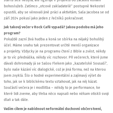
startu sice nebyla, ale figuruje v projektu od začátku konání
bohoslužeb. Zatímco „otcové zakladatelé“ postupně Nekostel
opustili, aby se věnovali jiné práci a aktivitám, Saša Jacobea se od
září 2024 pokusí jako jeden z řečníků pokračovat.
Jak takový večer v Rock Café vypadá? Jakou podobu má jeho
program?
Pokaždé zazní živá hudba a koná se sbírka na nějaký bohulibý
účel. Máme snahu tak prezentovat určité menší organizace
a projekty. Vždycky je na programu čtení z Bible a zvěst, někdy
je to víc přednáška, někdy víc rozhovor. Při večerech, které jsme
dávali dohromady já se Sašou Flekem jako „kazatelské Sousaší“,
bylo naše kázání víc dialogické, což je jiná forma, než na kterou
jsem zvyklá. Šlo o hodně experimentální a zajímavý výlet do
toho, jak se k biblickému textu vztahovat, jak na něj kázat.
Součástí večera je i modlitba – někdy to je performance, ke
které lidi zveme, aby třeba něco napsali nebo někam otiskli svoji
dlaň a tak dále.
Vaším cílem je nabídnout neformální duchovní občerstvení,