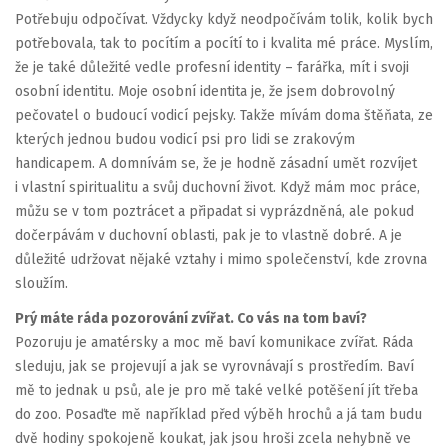
Potřebuju odpočívat. Vždycky když neodpočívám tolik, kolik bych
potřebovala, tak to pocítím a pocítí to i kvalita mé práce. Myslím,
že je také důležité vedle profesní identity – farářka, mít i svoji
osobní identitu. Moje osobní identita je, že jsem dobrovolný
pečovatel o budoucí vodicí pejsky. Takže mívám doma štěňata, ze
kterých jednou budou vodicí psi pro lidi se zrakovým
handicapem. A domnívám se, že je hodně zásadní umět rozvíjet
i vlastní spiritualitu a svůj duchovní život. Když mám moc práce,
můžu se v tom poztrácet a připadat si vyprázdněná, ale pokud
dočerpávám v duchovní oblasti, pak je to vlastně dobré. A je
důležité udržovat nějaké vztahy i mimo společenství, kde zrovna
sloužím.
Prý máte ráda pozorování zvířat. Co vás na tom baví?
Pozoruju je amatérsky a moc mě baví komunikace zvířat. Ráda
sleduju, jak se projevují a jak se vyrovnávají s prostředím. Baví
mě to jednak u psů, ale je pro mě také velké potěšení jít třeba
do zoo. Posaďte mě například před výběh hrochů a já tam budu
dvě hodiny spokojeně koukat, jak jsou hroši zcela nehybně ve