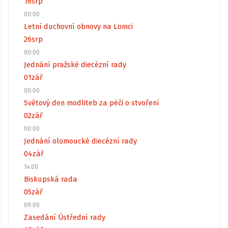
16
srp
00:00
Letní duchovní obnovy na Lomci
26
srp
00:00
Jednání pražské diecézní rady
01
zář
00:00
Světový den modliteb za péči o stvoření
02
zář
00:00
Jednání olomoucké diecézní rady
04
zář
14:00
Biskupská rada
05
zář
09:00
Zasedání Ústřední rady