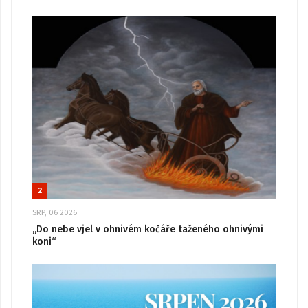
2
SRP, 06 2026
„Do nebe vjel v ohnivém kočáře taženého ohnivými
koni“