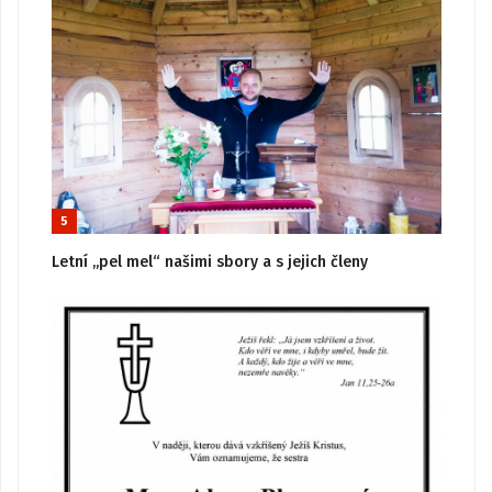
5
Letní „pel mel“ našimi sbory a s jejich členy