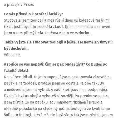
a pracuje v Praze.
Co vás přivedlo k profesi farářky?
Studovala jsem teologii a moji různí dnes už kolegové faráři mi
říkali, jestli bych to nechtěla zkusit. Já jsem se smála a zároveň
jsem o tom přemýšlela. To téma viselo ve vzduchu…
Takže vy jste šla studovat teologii a ještě jste neměla v úmyslu
být duchovní…
Vůbec ne.
A rodiče se vás neptali: Čím se pak budeš živit? Co budeš po
fakultě dělat?
Ne, vůbec. Říkali, že je to super. Já jsem nastupovala zároveň na
peďák a na teologii, protože jsem se dostala na obě fakulty
a nedovedla jsem si vybrat. A naši, kteří jsou moc podporující,
říkali: Tak zkus obojí a vybereš si později. Po prvním semestru
jsem zjistila, že na peďáku jsou mnohem rigidnější pravidla
ohledně požadavků na studenty než na teologii a že kvůli tomu
šulím tu teologii, která mě ale baví víc. A tak jsem zůstala jenom