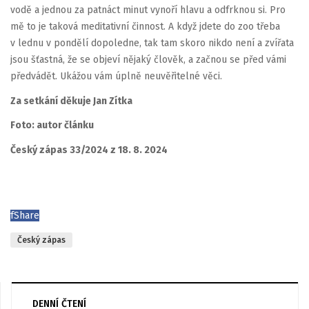
vodě a jednou za patnáct minut vynoří hlavu a odfrknou si. Pro
mě to je taková meditativní činnost. A když jdete do zoo třeba
v lednu v pondělí dopoledne, tak tam skoro nikdo není a zvířata
jsou šťastná, že se objeví nějaký člověk, a začnou se před vámi
předvádět. Ukážou vám úplně neuvěřitelné věci.
Za setkání děkuje Jan Zítka
Foto: autor článku
Český zápas 33/2024 z 18. 8. 2024
f
Share
Český zápas
DENNÍ ČTENÍ