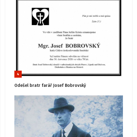
4
Odešel bratr farář Josef Bobrovský