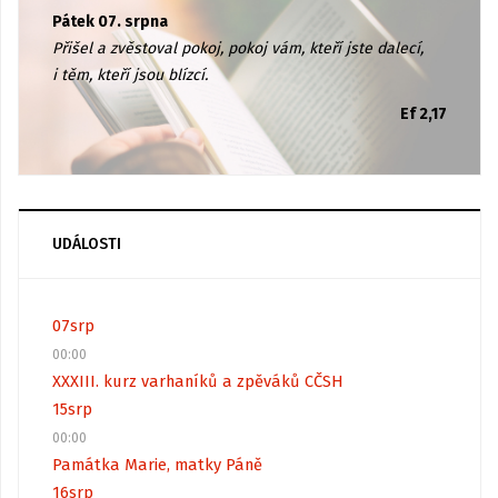
Pátek 07. srpna
Přišel a zvěstoval pokoj, pokoj vám, kteří jste dalecí,
i těm, kteří jsou blízcí.
Ef 2,17
UDÁLOSTI
07
srp
00:00
XXXIII. kurz varhaníků a zpěváků CČSH
15
srp
00:00
Památka Marie, matky Páně
16
srp