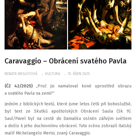
Caravaggio – Obrácení svatého Pavla
RENATA WESLEYOVÁ
KULTURA
15. ŘÍJEN 2025
(ČZ 42/2025)
„Proč jsi namaloval koně uprostřed obrazu
a svatého Pavla na zemi?“
Jedním z biblických textů, které jsme letos četli při bohoslužbě,
byl text ze Skutků apoštolských Obrácení Saula (Sk 9).
Saul/Pavel byl na cestě do Damašku oslněn zářivým světlem
a došlo k jeho duchovnímu obrácení. Tuto scénu zobrazil italský
malíř Michelangelo Merisi, zvaný Caravaggio.