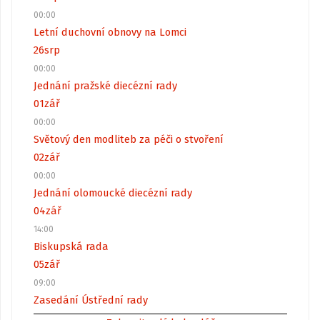
00:00
Letní duchovní obnovy na Lomci
26
srp
00:00
Jednání pražské diecézní rady
01
zář
00:00
Světový den modliteb za péči o stvoření
02
zář
00:00
Jednání olomoucké diecézní rady
04
zář
14:00
Biskupská rada
05
zář
09:00
Zasedání Ústřední rady