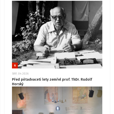
6
SRP, 04 2026
Před pětadvaceti lety zemřel prof. ThDr. Rudolf
Horský