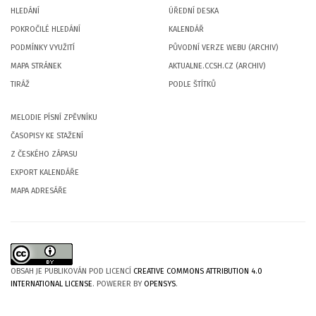
HLEDÁNÍ
ÚŘEDNÍ DESKA
POKROČILÉ HLEDÁNÍ
KALENDÁŘ
PODMÍNKY VYUŽITÍ
PŮVODNÍ VERZE WEBU (ARCHIV)
MAPA STRÁNEK
AKTUALNE.CCSH.CZ (ARCHIV)
TIRÁŽ
PODLE ŠTÍTKŮ
MELODIE PÍSNÍ ZPĚVNÍKU
ČASOPISY KE STAŽENÍ
Z ČESKÉHO ZÁPASU
EXPORT KALENDÁŘE
MAPA ADRESÁŘE
OBSAH JE PUBLIKOVÁN POD LICENCÍ
CREATIVE COMMONS ATTRIBUTION 4.0
INTERNATIONAL LICENSE
. POWERER BY
OPENSYS
.