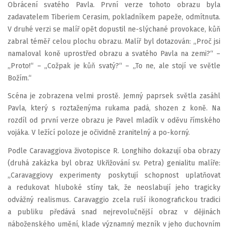
Obrácení svatého Pavla. První verze tohoto obrazu byla
zadavatelem Tiberiem Cerasim, pokladníkem papeže, odmítnuta.
V druhé verzi se malíř opět dopustil ne-slýchané provokace, kůň
zabral téměř celou plochu obrazu. Malíř byl dotazován: „Proč jsi
namaloval koně uprostřed obrazu a svatého Pavla na zemi?“ –
„Proto!“ – „Cožpak je kůň svatý?“ – „To ne, ale stojí ve světle
Božím.“
Scéna je zobrazena velmi prostě. Jemný paprsek světla zasáhl
Pavla, který s roztaženýma rukama padá, shozen z koně. Na
rozdíl od první verze obrazu je Pavel mladík v oděvu římského
vojáka. V ležící poloze je očividně zranitelný a po-korný.
Podle Caravaggiova životopisce R. Longhiho dokazují oba obrazy
(druhá zakázka byl obraz Ukřižování sv. Petra) genialitu malíře:
„Caravaggiovy experimenty poskytují schopnost uplatňovat
a redukovat hluboké stíny tak, že neoslabují jeho tragicky
odvážný realismus. Caravaggio zcela ruší ikonografickou tradici
a publiku předává snad nejrevolučnější obraz v dějinách
náboženského umění, klade významný mezník v jeho duchovním