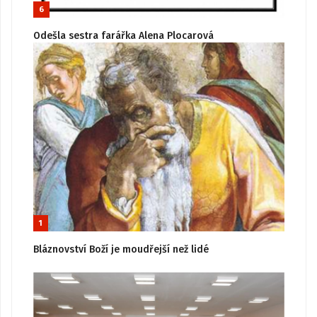
6
Odešla sestra farářka Alena Plocarová
1
Bláznovství Boží je moudřejší než lidé