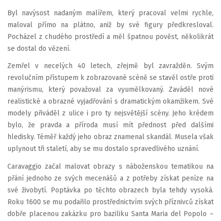
Byl navýsost nadaným malířem, který pracoval velmi rychle,
maloval přímo na plátno, aniž by své figury předkresloval.
Pocházel z chudého prostředí a měl špatnou pověst, několikrát
se dostal do vězení.
Zemřel v necelých 40 letech, zřejmě byl zavražděn. Svým
revolučním přístupem k zobrazované scéně se stavěl ostře proti
manýrismu, který považoval za vyumělkovaný. Zaváděl nové
realistické a obrazné vyjadřování s dramatickým okamžikem. Své
modely přiváděl z ulice i pro ty nejsvětější scény. Jeho krédem
bylo, že pravda a příroda musí mít přednost před dalšími
hledisky. Téměř každý jeho obraz znamenal skandál. Musela však
uplynout tři staletí, aby se mu dostalo spravedlivého uznání.
Caravaggio začal malovat obrazy s náboženskou tematikou na
přání jednoho ze svých mecenášů a z potřeby získat peníze na
své živobytí. Poptávka po těchto obrazech byla tehdy vysoká.
Roku 1600 se mu podařilo prostřednictvím svých příznivců získat
dobře placenou zakázku pro baziliku Santa Maria del Popolo –