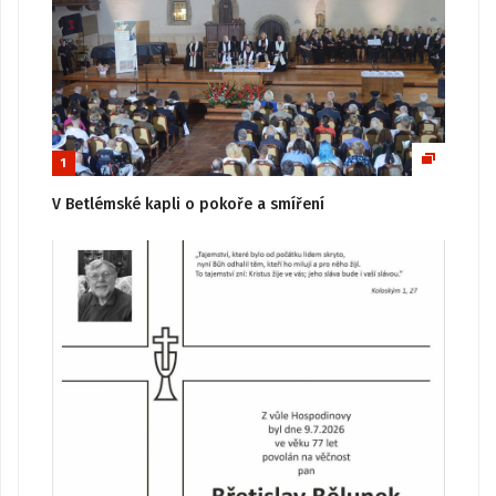
1
V Betlémské kapli o pokoře a smíření