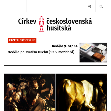
KAZATELSKÝ CYKLUS
neděle 9. srpna
Neděle po svatém Duchu (19. v mezidobí)