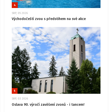
4
SRP, 05 2026
Východočeští zvou s předstihem na své akce
5
SRP, 03 2026
Oslava 90. výročí zavěšení zvonů - i tancem!