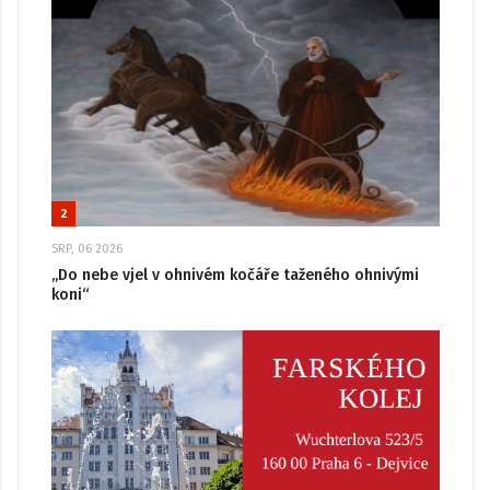
2
SRP, 06 2026
„Do nebe vjel v ohnivém kočáře taženého ohnivými
koni“