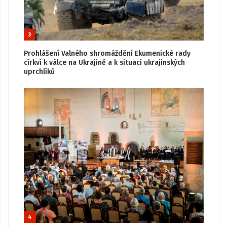
3
Prohlášení Valného shromáždění Ekumenické rady
církví k válce na Ukrajině a k situaci ukrajinských
uprchlíků
4