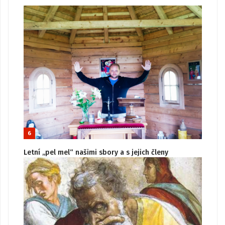
6
Letní „pel mel“ našimi sbory a s jejich členy