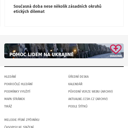
Současná doba nese několik zásadních okruhů
etických dilemat
HLEDÁNÍ
ÚŘEDNÍ DESKA
POKROČILÉ HLEDÁNÍ
KALENDÁŘ
PODMÍNKY VYUŽITÍ
PŮVODNÍ VERZE WEBU (ARCHIV)
MAPA STRÁNEK
AKTUALNE.CCSH.CZ (ARCHIV)
TIRÁŽ
PODLE ŠTÍTKŮ
MELODIE PÍSNÍ ZPĚVNÍKU
ČASOPISY KE STAŽENÍ