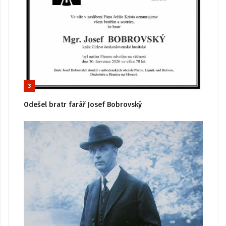
3
Odešel bratr farář Josef Bobrovský