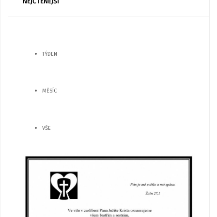
NEJČTENĚJŠÍ
TÝDEN
MĚSÍC
VŠE