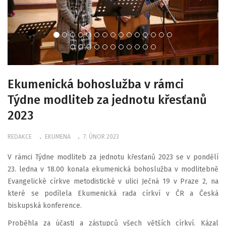
Ekumenická bohoslužba v rámci
Týdne modliteb za jednotu křesťanů
2023
REDAKCE
EKUMENA
7. ÚNOR 2023
V rámci Týdne modliteb za jednotu křesťanů 2023 se v pondělí
23. ledna v 18.00 konala ekumenická bohoslužba v modlitebně
Evangelické církve metodistické v ulici Ječná 19 v Praze 2, na
které se podílela Ekumenická rada církví v ČR a Česká
biskupská konference.
Proběhla za účasti a zástupců všech větších církví. Kázal