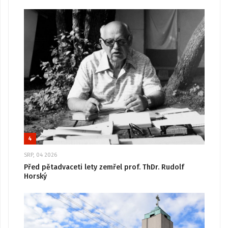
4
SRP, 04 2026
Před pětadvaceti lety zemřel prof. ThDr. Rudolf
Horský