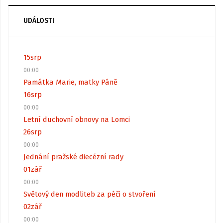
UDÁLOSTI
15
srp
00:00
Památka Marie, matky Páně
16
srp
00:00
Letní duchovní obnovy na Lomci
26
srp
00:00
Jednání pražské diecézní rady
01
zář
00:00
Světový den modliteb za péči o stvoření
02
zář
00:00