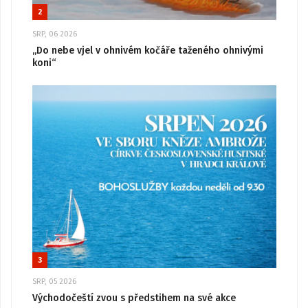
2
SRP, 06 2026
„Do nebe vjel v ohnivém kočáře taženého ohnivými
koni“
3
SRP, 05 2026
Východočeští zvou s předstihem na své akce