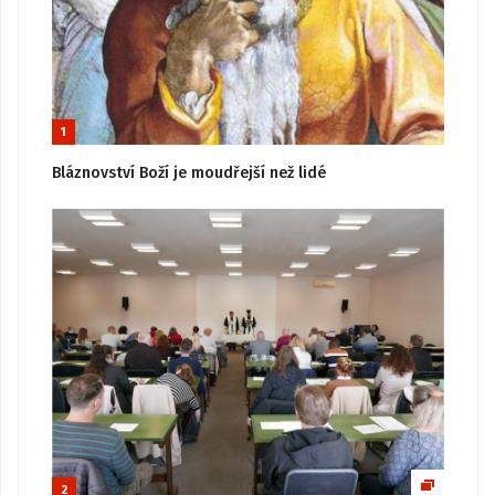
1
Bláznovství Boží je moudřejší než lidé
2