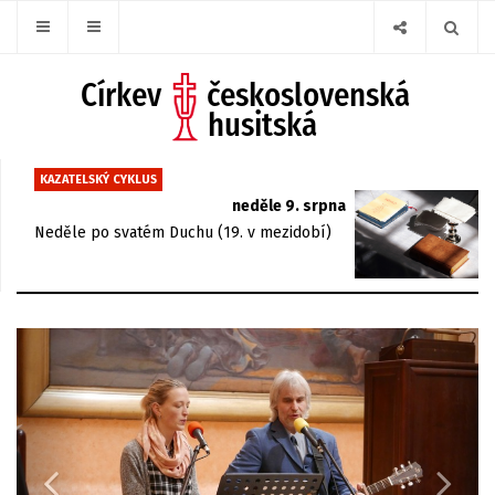
KAZATELSKÝ CYKLUS
neděle 9. srpna
Neděle po svatém Duchu (19. v mezidobí)
Previous
Next