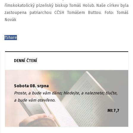
římskokatolický plzeňský biskup Tomáš Holub. Naše církev byla
zastoupena patriarchou CČSH Tomášem Buttou. Foto: Tomáš
Novák
f
Share
DENNÍ ČTENÍ
Sobota 08. srpna
Proste, a bude vám dáno; hledejte, a naleznete; tlučte,
a bude vám otevřeno.
Mt 7,7