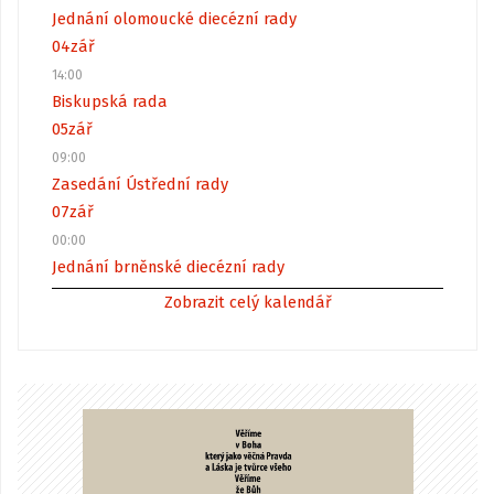
Jednání olomoucké diecézní rady
04
zář
14:00
Biskupská rada
05
zář
09:00
Zasedání Ústřední rady
07
zář
00:00
Jednání brněnské diecézní rady
Zobrazit celý kalendář