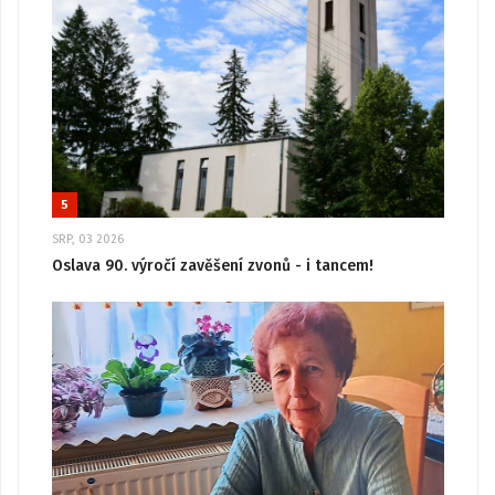
5
SRP, 03 2026
Oslava 90. výročí zavěšení zvonů - i tancem!